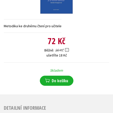
Young adult (SK)
Zahraniční literatura
Zdraví a životní styl
Všechny tituly
Metodika ke druhému čtení pro učitele
72 Kč
90 Kč
Běžně
ušetříte 18 Kč
Skladem
Do košíku
DETAILNÍ INFORMACE