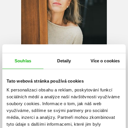
Souhlas
Detaily
Více o cookies
Tato webová stránka používá cookies
K personalizaci obsahu a reklam, poskytování funkcí
sociálních médií a analýze naší návštěvnosti využíváme
Daniela Krolupperová
soubory cookies.
Informace o tom, jak náš web
využíváme, sdílíme se svými partnery pro sociální
Daniela Krolupperová píše knihy nejrůznějších žánrů pro děti všech
média, inzerci a analýzy.
Partneři mohou zkombinovat
věkových kategorií a mnohé z jejích titulů získaly ocenění. Od
tyto údaje s dalšími informacemi, které jim byly
ukončení studia pracuje ve svobodném povolání jako překladatelka a