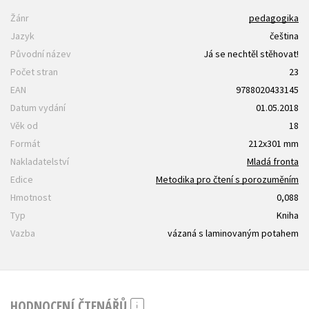
Žánr
pedagogika
Jazyk
čeština
Původní název
Já se nechtěl stěhovat!
Počet stran
23
EAN
9788020433145
Datum vydání
01.05.2018
Věk od
18
Formát
212x301 mm
Nakladatelství
Mladá fronta
Edice
Metodika pro čtení s porozuměním
Hmotnost
0,088
Typ
Kniha
Vazba
vázaná s laminovaným potahem
HODNOCENÍ ČTENÁŘŮ