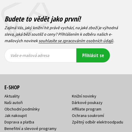
Budete to vědět jako první!
Zajímá Vás, jaký knižní hit právě vychází, na jaké zboží je výhodná
sleva, jaká běží soutěž o ceny? Přihlášením k odběru našich e-
mailových novinek
souhlasíte se zpracováním osobních údajů
.
Vaše e-
Vaše e-
Přihlásit se
mailová
mailová
Vaše e-mailová adresa
adresa
adresa
E-SHOP
Aktuality
Knižní novinky
Naši autoři
Dárkové poukazy
Obchodní podmínky
Affiliate program
Jak nakoupit
Ochrana soukromí
Doprava a platba
Zpětný odběr elektroodpadu
Benefitní a slevové programy