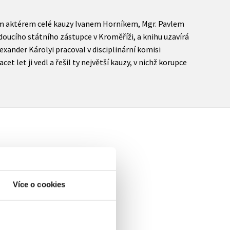
ním aktérem celé kauzy Ivanem Horníkem, Mgr. Pavlem
doucího státního zástupce v Kroměříži, a knihu uzavírá
xander Károlyi pracoval v disciplinární komisi
cet let ji vedl a řešil ty největší kauzy, v nichž korupce
elé
Více o cookies