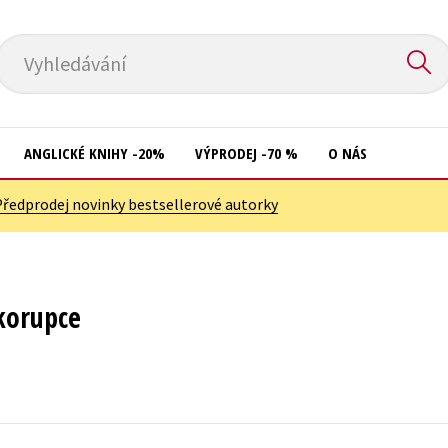
Vyhledávání
ANGLICKÉ KNIHY -20%
VÝPRODEJ -70 %
O NÁS
Předprodej novinky bestsellerové autorky
Přírodní vědy
Křížovky
Společnost, politika
Kuchařky
Technika a věda
New Adult
korupce
Učebnice
Ostatní
Umění a kultura
Počítače
Výchova a pedagogika
Poezie
Young adult