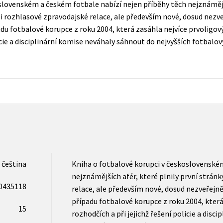
slovenském a českém fotbale nabízí nejen příběhy těch nejznámější
Populárně - naučná pro dospělé
í i rozhlasové zpravodajské relace, ale především nové, dosud nezv
Young adult (SK)
Populárně - naučné pro děti
du fotbalové korupce z roku 2004, která zasáhla nejvíce prvoligov
Zahraniční literatura
licie a disciplinární komise neváhaly sáhnout do nejvyšších fotbalo
Předškoláci
Zdraví a životní styl
Příroda a zahrada
šechny tituly
čeština
Kniha o fotbalové korupci v československém
nejznámějších afér, které plnily první stránk
0435118
relace, ale především nové, dosud nezveřejně
případu fotbalové korupce z roku 2004, která
15
rozhodčích a při jejichž řešení policie a dis