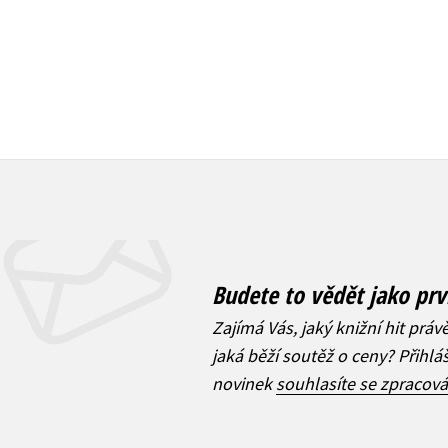
Budete to vědět jako prv
Zajímá Vás, jaký knižní hit práv
jaká běží soutěž o ceny? Přihl
novinek
souhlasíte se zpracov