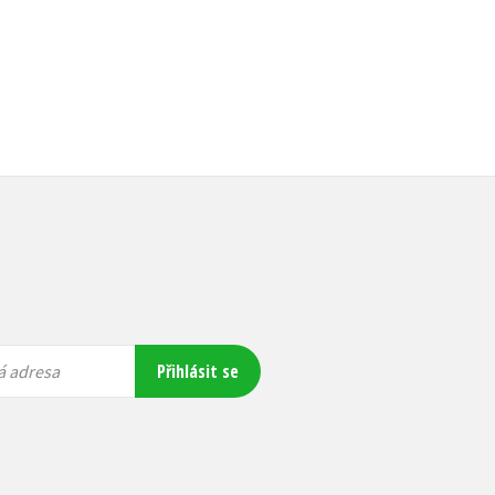
Přihlásit se
á adresa