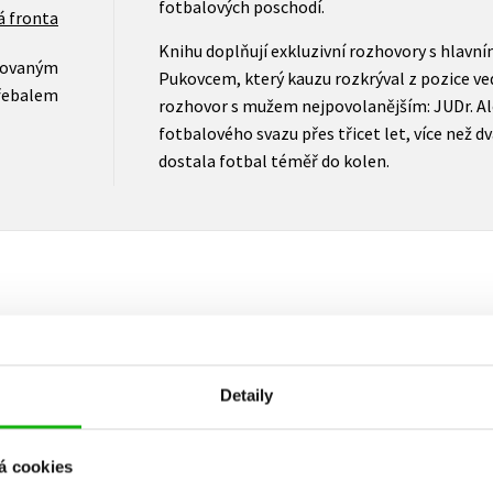
fotbalových poschodí.
á fronta
Knihu doplňují exkluzivní rozhovory s hlav
novaným
Pukovcem, který kauzu rozkrýval z pozice ve
řebalem
rozhovor s mužem nejpovolanějším: JUDr. Ale
fotbalového svazu přes třicet let, více než dva
dostala fotbal téměř do kolen.
Vaše hodnocení
Uživatelskou recenzi mohou vkládat pouze registrovaní uživat
Detaily
Přihlásit
á cookies