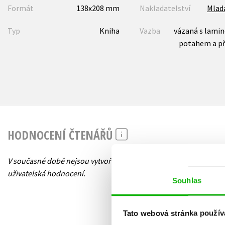
Formát
138x208 mm
Nakladatelství
Mlad
Typ
Kniha
Vazba
vázaná s lami
potahem a p
HODNOCENÍ ČTENÁŘŮ
V současné době nejsou vytvořena žádná
uživatelská hodnocení.
Souhlas
Tato webová stránka použív