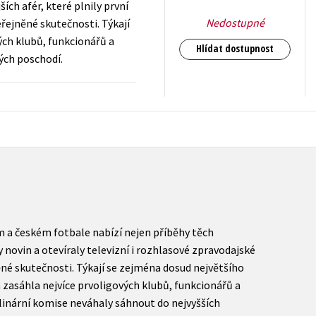
ch afér, které plnily první
Nedostupné
eřejněné skutečnosti. Týkají
ých klubů, funkcionářů a
Hlídat dostupnost
vých poschodí.
199
Kč
s DPH
 a českém fotbale nabízí nejen příběhy těch
y novin a otevíraly televizní i rozhlasové zpravodajské
né skutečnosti. Týkají se zejména dosud největšího
 zasáhla nejvíce prvoligových klubů, funkcionářů a
ciplinární komise neváhaly sáhnout do nejvyšších