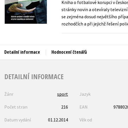
Kniha o fotbalové korupci v česko
Auto - moto
stránky novin a otevíraly televizn
Jazyky
Beletrie pro děti
se zejména dosud největšího přípa
Kalendáře
rozhodčích a při jejichž řešení po
Beletrie pro dospělé
Kariéra a osobní rozvoj
Byznys a ekonomie
Komiks
Detailní informace
Hodnocení čtenářů
V
DETAILNÍ INFORMACE
Žánr
sport
Jazyk
Počet stran
216
EAN
978802
Datum vydání
01.12.2014
Věk od