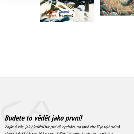
Eva Neumannová
Do košík
263 Kč
3
Do košíku
1 599 Kč
1 999 Kč
Budete to vědět jako první!
Zajímá Vás, jaký knižní hit právě vychází, na jaké zboží je výhodná
sleva, jaká běží soutěž o ceny? Přihlášením k odběru našich e-