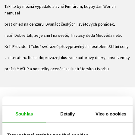
Takhle by možná vypadalo slavné Fimfárum, kdyby Jan Werich
nemusel
brát ohled na cenzuru. Dvanáct českých i světových pohádek,
např. Dobře tak, že je smrt na světě, Tři vlasy děda Medvěda nebo
Král Prezident Tchoř svérázně převyprávěných nositelem Státní ceny
za literaturu. Knihu doprovázejí ilustrace autorovy dcery, absolventky
pražské VŠUP a nositelky ocenění za ilustrátorskou tvorbu.
HODNOCENÍ ČTENÁŘŮ
Souhlas
Detaily
Více o cookies
V současné době nejsou vytvořena žádná uživatelská hodnocení.
Vaše hodnocení