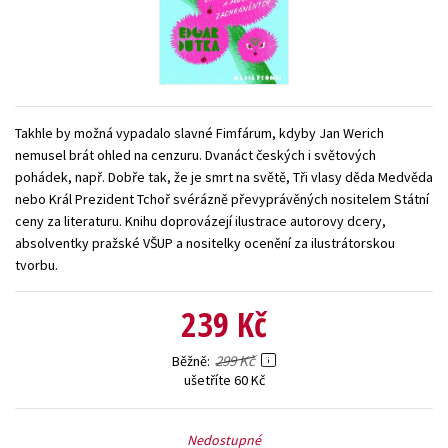
Young adult (SK)
Zahraniční literatura
Zdraví a životní styl
Všechny tituly
Takhle by možná vypadalo slavné Fimfárum, kdyby Jan Werich
nemusel brát ohled na cenzuru. Dvanáct českých i světových
pohádek, např. Dobře tak, že je smrt na světě, Tři vlasy děda Medvěda
nebo Král Prezident Tchoř svérázně převyprávěných nositelem Státní
ceny za literaturu. Knihu doprovázejí ilustrace autorovy dcery,
absolventky pražské VŠUP a nositelky ocenění za ilustrátorskou
tvorbu.
239 Kč
299 Kč
Běžně
ušetříte 60 Kč
Nedostupné