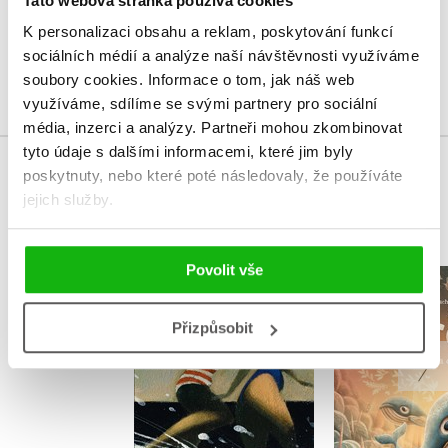
Tato webová stránka používá cookies
Uživatelskou recenzi mohou vkládat pouze registrovaní uživatelé
K personalizaci obsahu a reklam, poskytování funkcí
sociálních médií a analýze naší návštěvnosti využíváme
Přihlásit
soubory cookies.
Informace o tom, jak náš web
využíváme, sdílíme se svými partnery pro sociální
média, inzerci a analýzy.
Partneři mohou zkombinovat
tyto údaje s dalšími informacemi, které jim byly
poskytnuty, nebo které poté následovaly, že používáte
MOHLO BY VÁS TAKÉ ZAJÍMAT
jejich služby.
Oldřich Jelínek
Povolit vše
Gerda: Pří
Známý Neznámý
a odv
,
Edgar Dutka
Přizpůsobit
Adrián 
,
Tomáš Prokůpek
,
Hana Nováková
,
Pavel Kořínek
,
Pavel Ryška
,
Milica Pechánková
,
Mgr. Hana Nováková