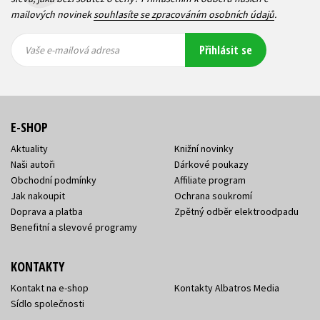
mailových novinek
souhlasíte se zpracováním osobních údajů
.
Vaše e-
Vaše e-
Přihlásit se
mailová
mailová
Vaše e-mailová adresa
adresa
adresa
E-SHOP
Aktuality
Knižní novinky
Naši autoři
Dárkové poukazy
Obchodní podmínky
Affiliate program
Jak nakoupit
Ochrana soukromí
Doprava a platba
Zpětný odběr elektroodpadu
Benefitní a slevové programy
KONTAKTY
Kontakt na e-shop
Kontakty Albatros Media
Sídlo společnosti