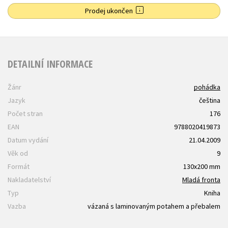
Prodej ukončen
DETAILNÍ INFORMACE
Žánr
pohádka
Jazyk
čeština
Počet stran
176
EAN
9788020419873
Datum vydání
21.04.2009
Věk od
9
Formát
130x200 mm
Nakladatelství
Mladá fronta
Typ
Kniha
Vazba
vázaná s laminovaným potahem a přebalem