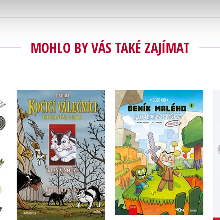
MOHLO BY VÁS TAKÉ ZAJÍMAT
Kočičí válečníci:
h
Deník malého
Havranova cesta (2) -
Minecrafťáka: komiks
Klan v nouzi
la
Cube Kid
Erin Hunterová
Do košíku
Do košíku
183 Kč
229 Kč
215 Kč
269 Kč