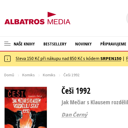
NAŠE KNIHY
BESTSELLERY
NOVINKY
PŘIPRAVUJEME
Sleva 150 Kč při nákupu nad 850 Kč s kódem
SRPEN150
|
ANGLICKÉ KNIHY -20 %
Cestování
NOVÝ VÝPRODEJ -70 %
Dárkové publikace
Domů
Komiks
Komiks
Češi 1992
KNIHY S DÁRKEM
Dárkové zboží
Češi 1992
ASTERIX S DÁRKEM
Digitální fotografie
Jak Mečiar s Klausem rozdělil
🎁DÁRKOVÉ PUBLIKACE
Esoterika a duchovní svět
Dan Černý
✉️ DÁRKOVÉ POUKAZY
Historie a military
Hobby