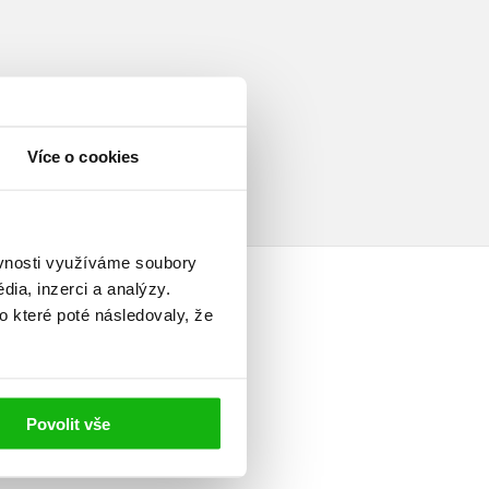
Více o cookies
ěvnosti využíváme soubory
ia, inzerci a analýzy.
o které poté následovaly, že
elé
Povolit vše