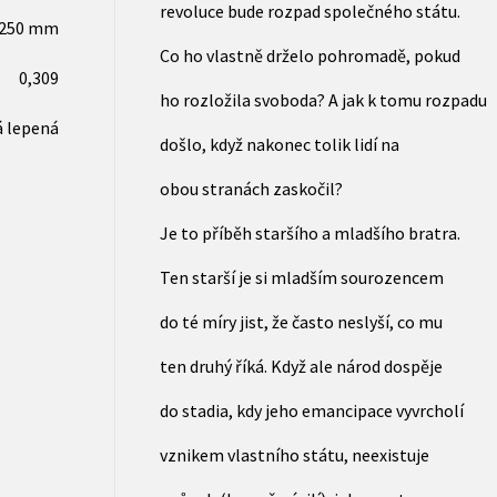
revoluce bude rozpad společného státu.
x250 mm
Co ho vlastně drželo pohromadě, pokud
0,309
ho rozložila svoboda? A jak k tomu rozpadu
 lepená
došlo, když nakonec tolik lidí na
obou stranách zaskočil?
Je to příběh staršího a mladšího bratra.
Ten starší je si mladším sourozencem
do té míry jist, že často neslyší, co mu
ten druhý říká. Když ale národ dospěje
do stadia, kdy jeho emancipace vyvrcholí
vznikem vlastního státu, neexistuje