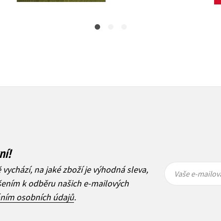
ní!
Vaše e-
Vaše e-
ě vychází, na jaké zboží je výhodná sleva,
mailová
mailová
Vaše e-mailov
adresa
adresa
ášením k odběru našich e-mailových
áním osobních údajů
.