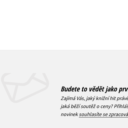
Budete to vědět jako prv
Zajímá Vás, jaký knižní hit práv
jaká běží soutěž o ceny? Přihl
novinek
souhlasíte se zpracov