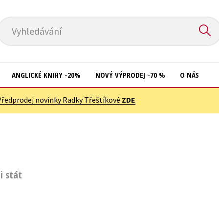
Vyhledávání
ANGLICKÉ KNIHY -20%
NOVÝ VÝPRODEJ -70 %
O NÁS
Předprodej novinky Radky Třeštíkové
ZDE
Přírodní vědy
Křížovky
Společnost, politika
Kuchařky
Technika a věda
New Adult
Učebnice
Ostatní
i stát
Umění a kultura
Počítače
Výchova a pedagogika
Poezie
Young adult