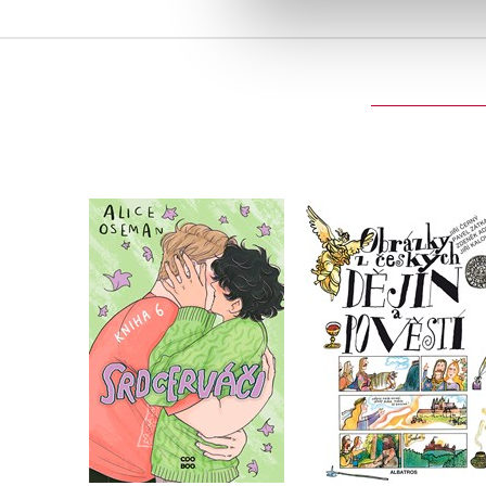
Obrázky z českýc
dějin a pověstí
Srdcerváči 6
,
Jiří Černý
,
Zdeněk Ad
Alice Oseman
Pavel Zátka
Do košíku
Do košíku
439 Kč
549 Kč
279 Kč
349 Kč