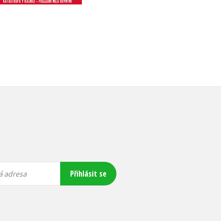
Přihlásit se
á adresa