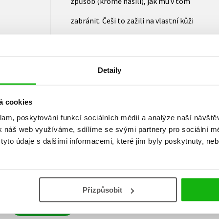
způsob (kromě násilí), jak mu v tom
zabránit. Češi to zažili na vlastní kůži
v roce 1918, a v letech 1989–1992 jim
to historie s jejich slovenskými bratry
Detaily
zlomyslně zopakovala.
á cookies
klam, poskytování funkcí sociálních médií a analýze naší návšt
k náš web využíváme, sdílíme se svými partnery pro sociální méd
yto údaje s dalšími informacemi, které jim byly poskytnuty, neb
Vaše hodnocení
Uživatelskou recenzi mohou vkládat pouze registrovaní uživat
Přizpůsobit
Přihlásit