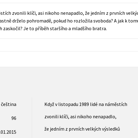
Populárně - naučná pro dospělé
Young adult (SK)
stích zvonili klíči, asi nikoho nenapadlo, že jedním z prvních velk
Populárně - naučné pro děti
astně drželo pohromadě, pokud ho rozložila svoboda? A jak k tom
Zahraniční literatura
Předškoláci
h zaskočil? Je to příběh staršího a mladšího bratra.
Zdraví a životní styl
Příroda a zahrada
šechny tituly
čeština
Když v listopadu 1989 lidé na náměstích
zvonili klíči, asi nikoho nenapadlo,
96
že jedním z prvních velkých výsledků
.01.2015