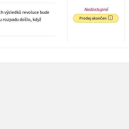
Nedostupné
ých výsledků revoluce bude
Prodej ukončen
u rozpadu došlo, když
239
Kč
s DPH