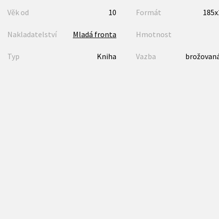
Věk od
10
Formát
185
Nakladatelství
Mladá fronta
Hmotnost
Typ
Kniha
Vazba
brožovaná