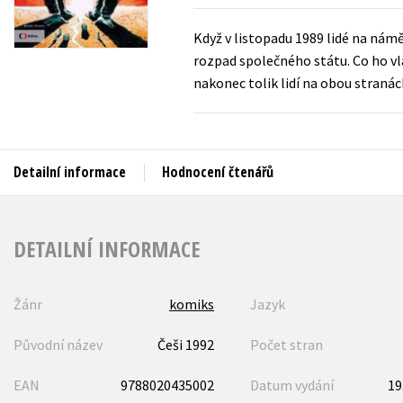
Auto - moto
Jazyky
Když v listopadu 1989 lidé na námě
Beletrie pro děti
rozpad společného státu. Co ho vl
Kalendáře
Beletrie pro dospělé
nakonec tolik lidí na obou stranác
Kariéra a osobní rozvoj
Byznys a ekonomie
Komiks
Detailní informace
Hodnocení čtenářů
V
DETAILNÍ INFORMACE
Žánr
komiks
Jazyk
Původní název
Češi 1992
Počet stran
EAN
9788020435002
Datum vydání
19