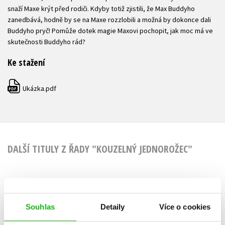
snaží Maxe krýt před rodiči. Kdyby totiž zjistili, že Max Buddyho
zanedbává, hodně by se na Maxe rozzlobili a možná by dokonce dali
Buddyho pryč! Pomůže dotek magie Maxovi pochopit, jak moc má ve
skutečnosti Buddyho rád?
Ke stažení
Ukázka.pdf
PDF
DALŠÍ TITULY Z ŘADY "KOUZELNÝ JEDNOROŽEC"
Kouzelný
Souhlas
Detaily
Více o cookies
jednorožec: Silnější
než kouzlo