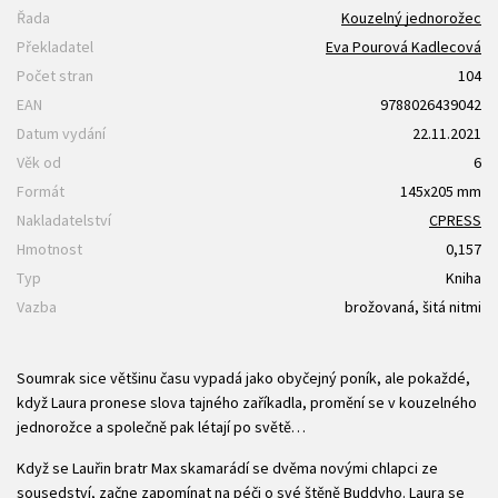
Řada
Kouzelný jednorožec
Překladatel
Eva Pourová Kadlecová
Počet stran
104
EAN
9788026439042
Datum vydání
22.11.2021
Věk od
6
Formát
145x205 mm
Nakladatelství
CPRESS
Hmotnost
0,157
Typ
Kniha
Vazba
brožovaná, šitá nitmi
Soumrak sice většinu času vypadá jako obyčejný poník, ale pokaždé,
když Laura pronese slova tajného zaříkadla, promění se v kouzelného
jednorožce a společně pak létají po světě…
Když se Lauřin bratr Max skamarádí se dvěma novými chlapci ze
sousedství, začne zapomínat na péči o své štěně Buddyho. Laura se