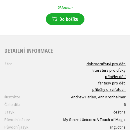
Skladem
Do košíku
DETAILNÍ INFORMACE
Žánr
dobrodružství pro děti
literatura pro dívky
příběhy dětí
fantasy pro děti
příběhy o zvířatech
Ilustrátor
Andrew Farley
,
Ann Kronheimer
Číslo dílu
6
Jazyk
čeština
Původní název
My Secret Unicorn: A Touch of Magic
Původní jazyk
angličtina