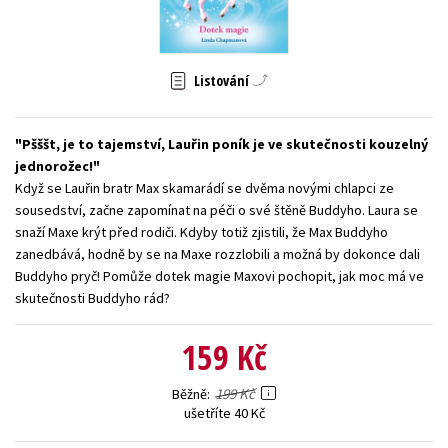
Young adult (SK)
Zahraniční literatura
Zdraví a životní styl
Všechny tituly
Listování
Pšššt, je to tajemství, Lauřin poník je ve skutečnosti kouzelný
jednorožec!
Když se Lauřin bratr Max skamarádí se dvěma novými chlapci ze
sousedství, začne zapomínat na péči o své štěně Buddyho. Laura se
snaží Maxe krýt před rodiči. Kdyby totiž zjistili, že Max Buddyho
zanedbává, hodně by se na Maxe rozzlobili a možná by dokonce dali
Buddyho pryč! Pomůže dotek magie Maxovi pochopit, jak moc má ve
skutečnosti Buddyho rád?
159 Kč
199 Kč
Běžně
ušetříte 40 Kč