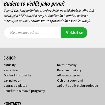
Budete to vědět jako první!
Zajímá Vás, jaký knižní hit právě vychází, na jaké zboží je výhodná
sleva, jaká běží soutěž o ceny? Přihlášením k odběru našich e-
mailových novinek
souhlasíte se zpracováním osobních údajů
.
Vaše e-
Vaše e-
Přihlásit se
mailová
mailová
Vaše e-mailová adresa
adresa
adresa
E-SHOP
Aktuality
Knižní novinky
Naši autoři
Dárkové poukazy
Obchodní podmínky
Affiliate program
Jak nakoupit
Ochrana soukromí
Doprava a platba
Zpětný odběr elektroodpadu
Benefitní a slevové programy
KONTAKTY