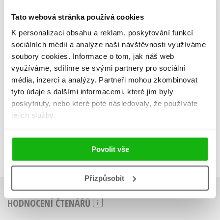
Linda Chapmanová
Tato webová stránka používá cookies
K personalizaci obsahu a reklam, poskytování funkcí
sociálních médií a analýze naší návštěvnosti využíváme
soubory cookies.
Informace o tom, jak náš web
využíváme, sdílíme se svými partnery pro sociální
Do košíku
média, inzerci a analýzy.
Partneři mohou zkombinovat
159 Kč
tyto údaje s dalšími informacemi, které jim byly
199 Kč
poskytnuty, nebo které poté následovaly, že používáte
jejich služby.
Povolit vše
Přizpůsobit
HODNOCENÍ ČTENÁŘŮ