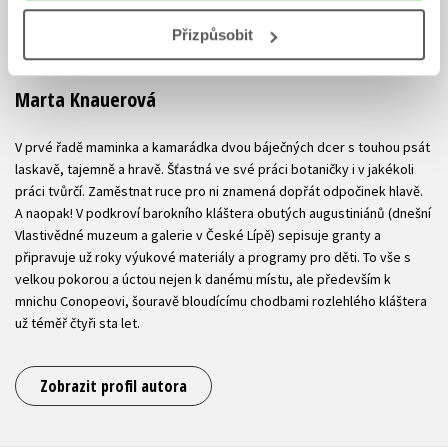
Přizpůsobit
Marta Knauerová
V prvé řadě maminka a kamarádka dvou báječných dcer s touhou psát
laskavě, tajemně a hravě. Šťastná ve své práci botaničky i v jakékoli
práci tvůrčí. Zaměstnat ruce pro ni znamená dopřát odpočinek hlavě.
A naopak! V podkroví barokního kláštera obutých augustiniánů (dnešní
Vlastivědné muzeum a galerie v České Lípě) sepisuje granty a
připravuje už roky výukové materiály a programy pro děti. To vše s
velkou pokorou a úctou nejen k danému místu, ale především k
mnichu Conopeovi, šouravě bloudícímu chodbami rozlehlého kláštera
už téměř čtyři sta let.
Zobrazit profil autora