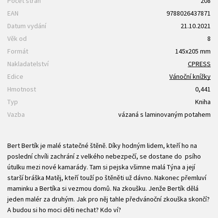
Počet stran
208
EAN
9788026437871
Datum vydání
21.10.2021
Věk od
8
Formát
145x205 mm
Nakladatelství
CPRESS
Edice
Vánoční knížky
Hmotnost
0,441
Typ
Kniha
Vazba
vázaná s laminovaným potahem
Bert Bertík je malé statečné štěně. Díky hodným lidem, kteří ho na
poslední chvíli zachrání z velkého nebezpečí, se dostane do psího
útulku mezi nové kamarády. Tam si pejska všimne malá Týna a její
starší bráška Matěj, kteří touží po štěněti už dávno. Nakonec přemluví
maminku a Bertíka si vezmou domů. Na zkoušku. Jenže Bertík dělá
jeden malér za druhým. Jak pro něj tahle předvánoční zkouška skončí?
A budou si ho moci děti nechat? Kdo ví?