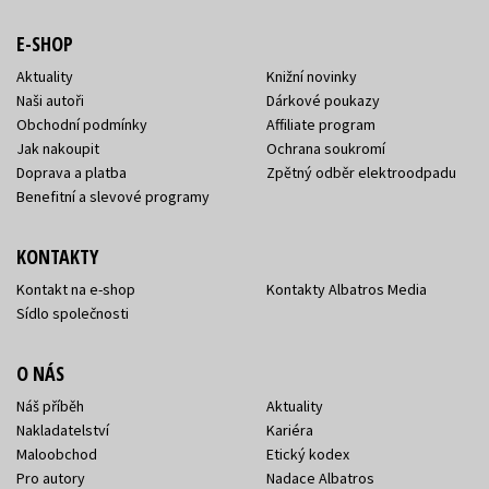
E-SHOP
Aktuality
Knižní novinky
Naši autoři
Dárkové poukazy
Obchodní podmínky
Affiliate program
Jak nakoupit
Ochrana soukromí
Doprava a platba
Zpětný odběr elektroodpadu
Benefitní a slevové programy
KONTAKTY
Kontakt na e-shop
Kontakty Albatros Media
Sídlo společnosti
O NÁS
Náš příběh
Aktuality
Nakladatelství
Kariéra
Maloobchod
Etický kodex
Pro autory
Nadace Albatros