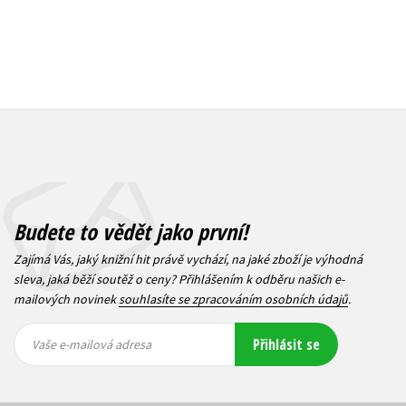
Budete to vědět jako první!
Zajímá Vás, jaký knižní hit právě vychází, na jaké zboží je výhodná
sleva, jaká běží soutěž o ceny? Přihlášením k odběru našich e-
mailových novinek
souhlasíte se zpracováním osobních údajů
.
Vaše e-
Vaše e-
Přihlásit se
mailová
mailová
Vaše e-mailová adresa
adresa
adresa