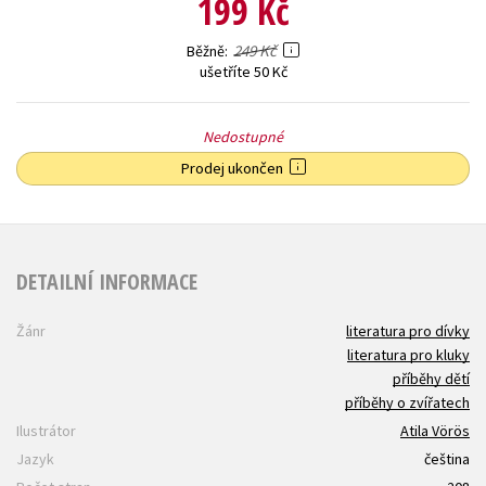
199 Kč
249 Kč
Běžně
ušetříte 50 Kč
Nedostupné
Prodej ukončen
DETAILNÍ INFORMACE
Žánr
literatura pro dívky
literatura pro kluky
příběhy dětí
příběhy o zvířatech
Ilustrátor
Atila Vörös
Jazyk
čeština