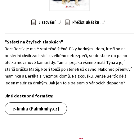
Young adult (SK)
Zahraniční literatura
Zdraví a životní styl
Listování
Přečíst ukázku
Všechny tituly
Štěstí na čtyřech tlapkách
Bert Bertík je malé statečné štěně. Díky hodným lidem, kteří ho na
poslední chvíli zachrání z velkého nebezpečí, se dostane do psího
útulku mezi nové kamarády. Tam si pejska všimne malá Týna a její
starší bráška Matěj, kteří touží po štěněti už dávno. Nakonec přemluví
maminku a Bertíka si vezmou domů. Na zkoušku. Jenže Bertík dělá
jeden malér za druhým. Jak jen to s pejsem o Vánocích dopadne?
Jiné dostupné formáty:
e-kniha (Palmknihy.cz)