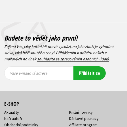
Budete to vědět jako první!
Zajímá Vás, jaký knižní hit právě vychází, na jaké zboží je výhodná
sleva, jaká běží soutěž o ceny? Přihlášením k odběru našich e-
mailových novinek
souhlasíte se zpracováním osobních údajů
.
Vaše e-
Vaše e-
Přihlásit se
mailová
mailová
Vaše e-mailová adresa
adresa
adresa
E-SHOP
Aktuality
Knižní novinky
Naši autoři
Dárkové poukazy
Obchodní podmínky
Affiliate program