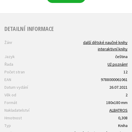
DETAILNÍ INFORMACE
Žánr
další dětské naučné knihy
interaktivní knihy
Jazyk
čeština
Řada
Už poznám!
Počet stran
12
EAN
9788000061061
Datum vydání
26.07.2021
Věk od
2
Formát
180x180 mm
Nakladatelství
ALBATROS
Hmotnost
0,308
Typ
Kniha