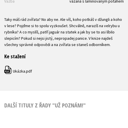
Vazba
vázaná s laminovaným potahem
Taky máš rád zvířata? No aby ne. Ale víš, koho potkáš v džungli a koho
v lese? Pojďme si to spolu vyzkoušet. Shcválně, narazíš na velrybu u
rybníka? A co myslíš, patří jaguár na statek a jak by se to asi líbilo
slepicím? Pokud si nejsi jistý, nepropadej panice. V knize najdeš
všechny správné odpovědi a na zvířata se staneš odborníkem.
Ke stažení
Ukázka.pdf
PDF
DALŠÍ TITULY Z ŘADY "UŽ POZNÁM!"