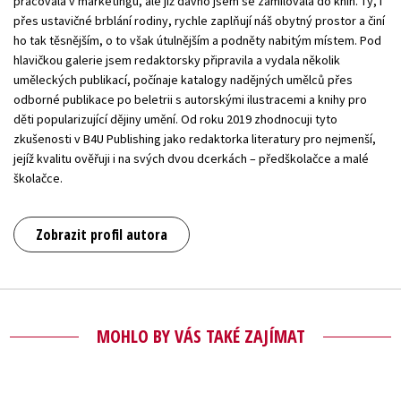
pracovala v marketingu, ale již dávno jsem se zamilovala do knih. Ty, i
přes ustavičné brblání rodiny, rychle zaplňují náš obytný prostor a činí
ho tak těsnějším, o to však útulnějším a podněty nabitým místem. Pod
hlavičkou galerie jsem redaktorsky připravila a vydala několik
uměleckých publikací, počínaje katalogy nadějných umělců přes
odborné publikace po beletrii s autorskými ilustracemi a knihy pro
děti popularizující dějiny umění. Od roku 2019 zhodnocuji tyto
zkušenosti v B4U Publishing jako redaktorka literatury pro nejmenší,
jejíž kvalitu ověřuji i na svých dvou dcerkách – předškolačce a malé
školačce.
Zobrazit profil autora
MOHLO BY VÁS TAKÉ ZAJÍMAT