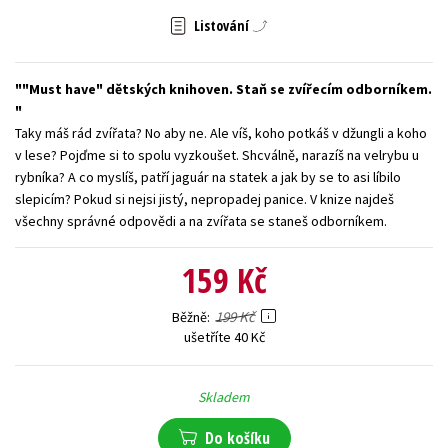
Listování
Young adult (SK)
Zahraniční literatura
Zdraví a životní styl
Všechny tituly
"Must have" dětských knihoven. Staň se zvířecím odborníkem.
Taky máš rád zvířata? No aby ne. Ale víš, koho potkáš v džungli a koho
v lese? Pojďme si to spolu vyzkoušet. Shcválně, narazíš na velrybu u
rybníka? A co myslíš, patří jaguár na statek a jak by se to asi líbilo
slepicím? Pokud si nejsi jistý, nepropadej panice. V knize najdeš
všechny správné odpovědi a na zvířata se staneš odborníkem.
159 Kč
199 Kč
Běžně
ušetříte 40 Kč
Skladem
Do košíku