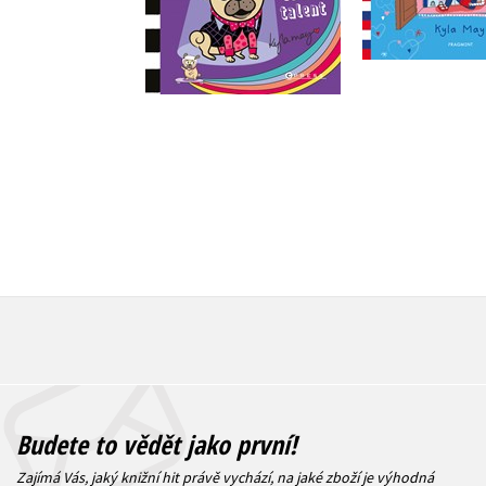
Do košík
Do košíku
223 Kč
2
199 Kč
249 Kč
Budete to vědět jako první!
Zajímá Vás, jaký knižní hit právě vychází, na jaké zboží je výhodná