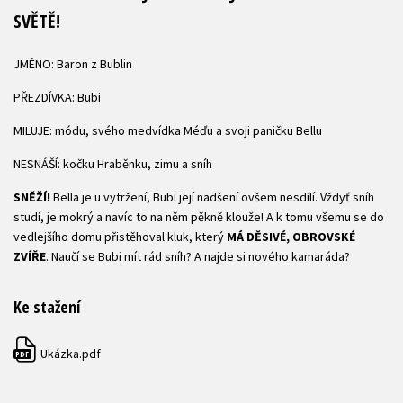
SVĚTĚ!
JMÉNO: Baron z Bublin
PŘEZDÍVKA: Bubi
MILUJE: módu, svého medvídka Méďu a svoji paničku Bellu
NESNÁŠÍ: kočku Hraběnku, zimu a sníh
SNĚŽÍ!
Bella je u vytržení, Bubi její nadšení ovšem nesdílí. Vždyť sníh
studí, je mokrý a navíc to na něm pěkně klouže! A k tomu všemu se do
vedlejšího domu přistěhoval kluk, který
MÁ DĚSIVÉ, OBROVSKÉ
ZVÍŘE
. Naučí se Bubi mít rád sníh? A najde si nového kamaráda?
Ke stažení
Ukázka.pdf
PDF