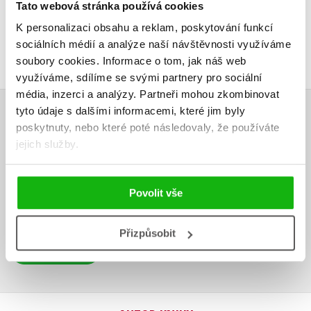
Tato webová stránka používá cookies
K personalizaci obsahu a reklam, poskytování funkcí
sociálních médií a analýze naší návštěvnosti využíváme
soubory cookies.
Informace o tom, jak náš web
využíváme, sdílíme se svými partnery pro sociální
média, inzerci a analýzy.
Partneři mohou zkombinovat
tyto údaje s dalšími informacemi, které jim byly
HODNOCENÍ ČTENÁŘŮ
poskytnuty, nebo které poté následovaly, že používáte
jejich služby.
V současné době nejsou vytvořena žádná uživatelská hodnocení.
Vaše hodnocení
Povolit vše
Uživatelskou recenzi mohou vkládat pouze registrovaní uživatelé
Přizpůsobit
Přihlásit