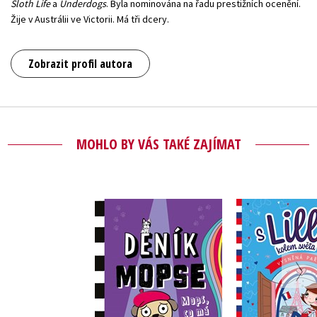
Sloth Life
a
Underdogs
. Byla nominována na řadu prestižních ocenění.
Žije v Austrálii ve Victorii. Má tři dcery.
Zobrazit profil autora
MOHLO BY VÁS TAKÉ ZAJÍMAT
Deník mopse: Mops,
S Lilly kole
co má talent
Vysněná 
Kyla May
Kyla 