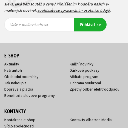
sleva, jaká běží soutěž o ceny? Přihlášením k odběru našich e-
mailových novinek
souhlasíte se zpracováním osobních údajů
.
Vaše e-
Vaše e-
Přihlásit se
mailová
mailová
Vaše e-mailová adresa
adresa
adresa
E-SHOP
Aktuality
Knižní novinky
Naši autoři
Dárkové poukazy
Obchodní podmínky
Affiliate program
Jak nakoupit
Ochrana soukromí
Doprava a platba
Zpětný odběr elektroodpadu
Benefitní a slevové programy
KONTAKTY
Kontakt na e-shop
Kontakty Albatros Media
Sídlo společnosti