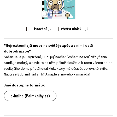
Young adult (SK)
Zahraniční literatura
Zdraví a životní styl
Všechny tituly
Listování
Přečíst ukázku
Nejroztomilejší mops na světě je zpět a s ním i další
dobrodružství
Sněží! Bella je u vytržení, Bubi její nadšení ovšem nesdílí. Vždyť sníh
studí, je mokrý, a navíc to na něm pěkně klouže! A k tomu všemu se do
vedlejšího domu přistěhoval kluk, který má děsivé, obrovské zvíře.
Naučí se Bubi mít rád sníh? A najde si nového kamaráda?
Jiné dostupné formáty:
e-kniha (Palmknihy.cz)