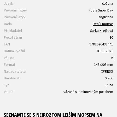
Jazyk
čeština
Původní název
Pug’s Snow Day
Původní jazyk
angličtina
Řada
Deník mopse
Překladatel
Šárka Krejčová
Počet stran
80
EAN
9788026438441
Datum vydání
08.11.2021
Věk od
6
Formát
145x205 mm
Nakladatelství
CPRESS
Hmotnost
0,266
Typ
Kniha
Vazba
vázaná s laminovaným potahem
SEZNAMTE SE S NEJROZTOMILEJŠÍM MOPSEM NA