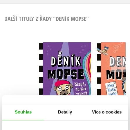
DALŠÍ TITULY Z ŘADY "DENÍK MOPSE"
Deník mopse: Mops,
Deník mops
co má talent
čisté p
Kyla May
Kyla 
Do košík
Do košíku
199 Kč
Souhlas
Detaily
Více o cookies
2
199 Kč
249 Kč