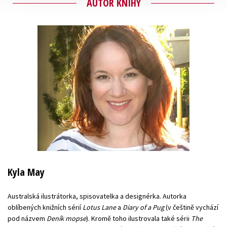
AUTOR KNIHY
Kyla May
Australská ilustrátorka, spisovatelka a designérka. Autorka
oblíbených knižních sérií
Lotus Lane
a
Diary of a Pug
(v češtině vychází
pod názvem
Deník mopse
). Kromě toho ilustrovala také sérii
The