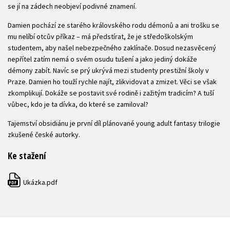
se jí na zádech neobjeví podivné znamení.
Damien pochází ze starého královského rodu démonů a ani trošku se
mu nelíbí otcův příkaz – má předstírat, že je středoškolským
studentem, aby našel nebezpečného zaklínače. Dosud nezasvěcený
nepřítel zatím nemá o svém osudu tušení a jako jediný dokáže
démony zabít. Navíc se prý ukrývá mezi studenty prestižní školy v
Praze. Damien ho touží rychle najít, zlikvidovat a zmizet. Věci se však
zkomplikují. Dokáže se postavit své rodině i zažitým tradicím? A tuší
vůbec, kdo je ta dívka, do které se zamiloval?
Tajemství obsidiánu je první díl plánované young adult fantasy trilogie
zkušené české autorky.
Ke stažení
Ukázka.pdf
PDF