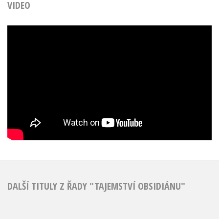
VIDEO
DALŠÍ TITULY Z ŘADY "TAJEMSTVÍ OBSIDIÁNU"