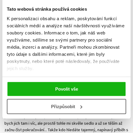
Tato webová stránka používá cookies
HODNOCENÍ ČTENÁŘŮ
K personalizaci obsahu a reklam, poskytování funkcí
sociálních médií a analýze naší návštěvnosti využíváme
soubory cookies.
Informace o tom, jak náš web
Helena Tichá
využíváme, sdílíme se svými partnery pro sociální
15.05.2022
média, inzerci a analýzy.
Partneři mohou zkombinovat
Než jsem se pro čtení této knihy rozhodla, tak jsem si vyhledala
tyto údaje s dalšími informacemi, které jim byly
nějaké recenze a hlavně ukázky z knihy, abych věděla, zda mě bude
poskytnuty, nebo které poté následovaly, že používáte
kniha bavit. Měla jsem z ní trošku obavy, protože ne každá fantasy
jejich služby.
kniha mi sedne. Ovšem tato předčila mé očekávání, protože fantasy je
v knize opravdu decentně, žádné velké vymyšlené světy a podobně.
Příběh se odehrává v současné Praze a zavítáme i do jiných českých
Povolit vše
měst a je celý obestřený tajemstvím, které vás nutí číst dál a dál a
hlavně tu vzniká krásná romantická linka mezi hlavní hrdinkou, která
nemá tušení o svém osudu a klukem z královského rodu démonů.
Přizpůsobit
Příběh je vyprávěn z pohledu Anny, ale začíná z pohledu Damiena a
pak už tam jsou z jeho pohledu jen dvě kapitoly ke konci knihy, brala
bych jich tam i víc, ale prostě tohle mi skvěle sedlo a už se těším až
začnu číst pokračování... Takže kdo hledáte tajemný, napínavý příběh s