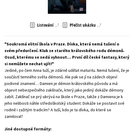
Young adult (SK)
Zahraniční literatura
Zdraví a životní styl
Všechny tituly
Listování
Přečíst ukázku
Soukromá elitní škola v Praze. Dívka, která nemá tušení o
svém předurčení. Kluk ze starého královského rodu démonů.
Osud, kterému se nedá vyhnout… První díl české fantasy, který
si nemůžete nechat ujít!
Jediné, po čem Anna tuží, je zdárně udělat maturitu. Nemá tušení, že je
součástí temného světa démonů. Ale pak se jí na zádech objeví
podivné znamení… Damien je démon královského původu a má
objevit nebezpečného zaklínače, který jako jediný dokáže démony
zabít. Zaklínač se prý ukrývá na škole v Praze, takže z Damiena je k
jeho nelibosti náhle středoškolský student. Dokáže se postavit své
rodině i zažitým tradicím? A tuší, kdo je ta dívka, do které se
zamiloval?
Jiné dostupné formáty: