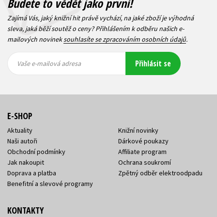
Budete to vědět jako první!
Zajímá Vás, jaký knižní hit právě vychází, na jaké zboží je výhodná
sleva, jaká běží soutěž o ceny? Přihlášením k odběru našich e-
mailových novinek
souhlasíte se zpracováním osobních údajů
.
Vaše e-
Vaše e-
Přihlásit se
mailová
mailová
Vaše e-mailová adresa
adresa
adresa
E-SHOP
Aktuality
Knižní novinky
Naši autoři
Dárkové poukazy
Obchodní podmínky
Affiliate program
Jak nakoupit
Ochrana soukromí
Doprava a platba
Zpětný odběr elektroodpadu
Benefitní a slevové programy
KONTAKTY