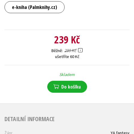
e-kniha (Palmknihy.cz)
239 Kč
299 Kč
Běžně
ušetříte 60 Kč
Skladem
Do košíku
DETAILNÍ INFORMACE
Žánr
YA fantasy