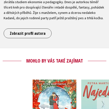
zkrátila studiem ekonomie a pedagogiky. Dnes je autorkou téměř
třiceti knih pro dospívající čtenáře i mladé dospělé, fantasy, pohádek
a dětských příběhů. Žije s manželem, synem a dcerou nedaleko
Kadaně, do jejich rodinné party patří ještě praštěný pes a trhlá kočka.
Zobrazit profil autora
MOHLO BY VÁS TAKÉ ZAJÍMAT
Zasněžený polibek
Najed
Petra Martišková
Petra Mart