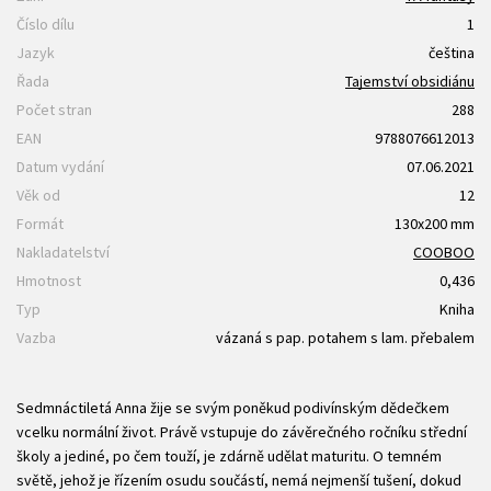
Číslo dílu
1
Jazyk
čeština
Řada
Tajemství obsidiánu
Počet stran
288
EAN
9788076612013
Datum vydání
07.06.2021
Věk od
12
Formát
130x200 mm
Nakladatelství
COOBOO
Hmotnost
0,436
Typ
Kniha
Vazba
vázaná s pap. potahem s lam. přebalem
Sedmnáctiletá Anna žije se svým poněkud podivínským dědečkem
vcelku normální život. Právě vstupuje do závěrečného ročníku střední
školy a jediné, po čem touží, je zdárně udělat maturitu. O temném
světě, jehož je řízením osudu součástí, nemá nejmenší tušení, dokud