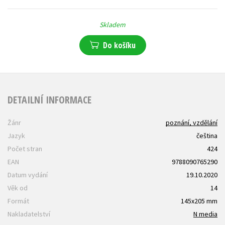
Skladem
Do košíku
DETAILNÍ INFORMACE
Žánr
poznání, vzdělání
Jazyk
čeština
Počet stran
424
EAN
9788090765290
Datum vydání
19.10.2020
Věk od
14
Formát
145x205 mm
Nakladatelství
N media