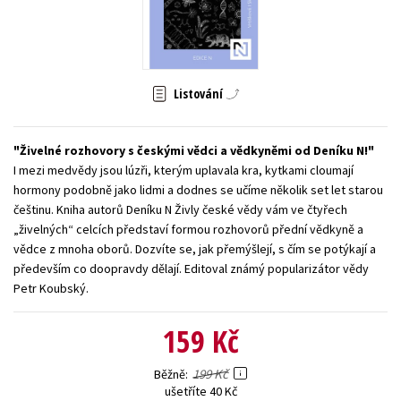
Young adult (SK)
Zahraniční literatura
Zdraví a životní styl
Všechny tituly
Listování
Živelné rozhovory s českými vědci a vědkyněmi od Deníku N!
I mezi medvědy jsou lúzři, kterým uplavala kra, kytkami cloumají
hormony podobně jako lidmi a dodnes se učíme několik set let starou
češtinu. Kniha autorů Deníku N Živly české vědy vám ve čtyřech
„živelných“ celcích představí formou rozhovorů přední vědkyně a
vědce z mnoha oborů. Dozvíte se, jak přemýšlejí, s čím se potýkají a
především co doopravdy dělají. Editoval známý popularizátor vědy
Petr Koubský.
159 Kč
199 Kč
Běžně
ušetříte 40 Kč