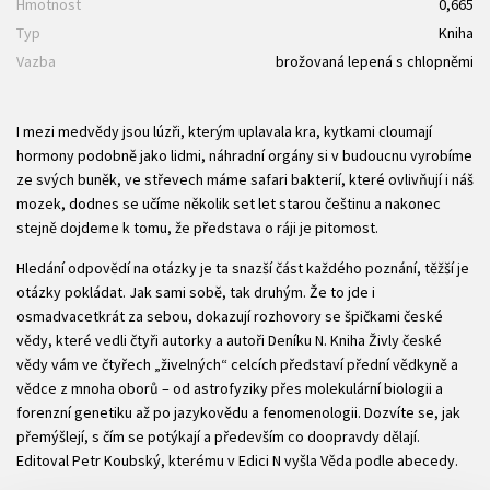
Hmotnost
0,665
Typ
Kniha
Vazba
brožovaná lepená s chlopněmi
I mezi medvědy jsou lúzři, kterým uplavala kra, kytkami cloumají
hormony podobně jako lidmi, náhradní orgány si v budoucnu vyrobíme
ze svých buněk, ve střevech máme safari bakterií, které ovlivňují i náš
mozek, dodnes se učíme několik set let starou češtinu a nakonec
stejně dojdeme k tomu, že představa o ráji je pitomost.
Hledání odpovědí na otázky je ta snazší část každého poznání, těžší je
otázky pokládat. Jak sami sobě, tak druhým. Že to jde i
osmadvacetkrát za sebou, dokazují rozhovory se špičkami české
vědy, které vedli čtyři autorky a autoři Deníku N. Kniha Živly české
vědy vám ve čtyřech „živelných“ celcích představí přední vědkyně a
vědce z mnoha oborů – od astrofyziky přes molekulární biologii a
forenzní genetiku až po jazykovědu a fenomenologii. Dozvíte se, jak
přemýšlejí, s čím se potýkají a především co doopravdy dělají.
Editoval Petr Koubský, kterému v Edici N vyšla Věda podle abecedy.