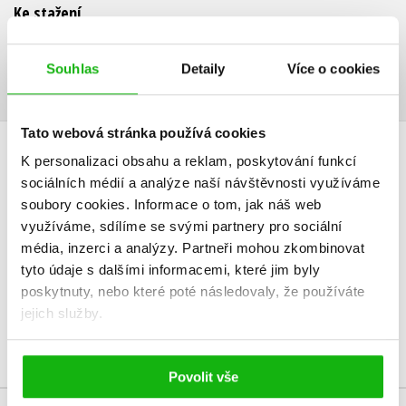
Ke stažení
Ukázka.pdf
PDF
Souhlas
Detaily
Více o cookies
Tato webová stránka používá cookies
K personalizaci obsahu a reklam, poskytování funkcí
HODNOCENÍ ČTENÁŘŮ
sociálních médií a analýze naší návštěvnosti využíváme
soubory cookies.
Informace o tom, jak náš web
V současné době nejsou vytvořena žádná uživatelská hodnocení.
využíváme, sdílíme se svými partnery pro sociální
média, inzerci a analýzy.
Partneři mohou zkombinovat
Vaše hodnocení
tyto údaje s dalšími informacemi, které jim byly
Uživatelskou recenzi mohou vkládat pouze registrovaní uživatelé
poskytnuty, nebo které poté následovaly, že používáte
jejich služby.
Přihlásit
Povolit vše