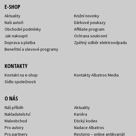
E-SHOP
Aktuality
Knižní novinky
Naši autoři
Dárkové poukazy
Obchodní podmínky
Affiliate program
Jak nakoupit
Ochrana soukromí
Doprava a platba
Zpětný odběr elektroodpadu
Benefitní a slevové programy
KONTAKTY
Kontakt na e-shop
Kontakty Albatros Media
Sídlo společnosti
O NÁS
Náš příběh
Aktuality
Nakladatelství
Kariéra
Maloobchod
Etický kodex
Pro autory
Nadace Albatros
Pro partnery
Restorio – online antikvariát