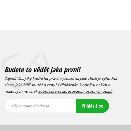
Budete to vědět jako první!
Zajímá Vás, jaký knižní hit právě vychází, na jaké zboží je výhodná
sleva, jaká běží soutěž o ceny? Přihlášením k odběru našich e-
mailových novinek
souhlasíte se zpracováním osobních údajů
.
Vaše e-
Vaše e-
Přihlásit se
mailová
mailová
Vaše e-mailová adresa
adresa
adresa