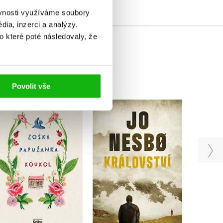
ěvnosti využíváme soubory
ia, inzerci a analýzy.
o které poté následovaly, že
Povolit vše
Koukol
Nevi
Království
Zoska Papuzanka
Jo Nesbo
Do košíku
Do košíku
439 Kč
549 Kč
375 Kč
469 Kč