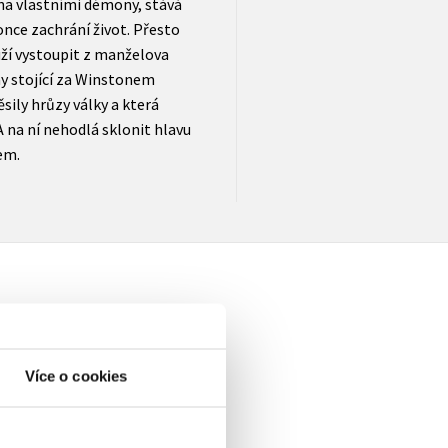
žena vlastními démony, stává
nce zachrání život. Přesto
uží vystoupit z manželova
ny stojící za Winstonem
sily hrůzy války a která
A na ní nehodlá sklonit hlavu
em.
Více o cookies
elé