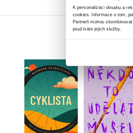
K personalizaci obsahu a re
cookies.
Informace o tom, ja
Partneři mohou zkombinovat t
používáte jejich služby.
Cyklista
Někdo to udělat mu
Barbora Vajsejtlová
Velikovsky
Do košíku
Do košíku
319 Kč
399 Kč
399 Kč
499 Kč