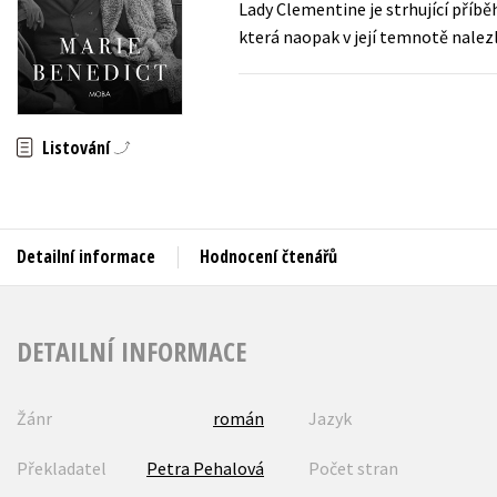
Lady Clementine je strhující příbě
Auto - moto
která naopak v její temnotě nalezl
Jazyky
Beletrie pro děti
Kalendáře
Beletrie pro dospělé
Kariéra a osobní rozvoj
Byznys a ekonomie
Listování
Komiks
V
Detailní informace
Hodnocení čtenářů
DETAILNÍ INFORMACE
Žánr
román
Jazyk
Překladatel
Petra Pehalová
Počet stran