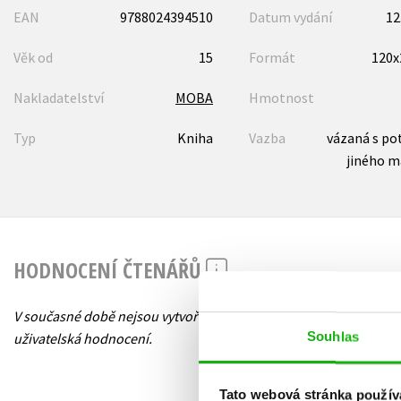
EAN
9788024394510
Datum vydání
12
Věk od
15
Formát
120
Nakladatelství
MOBA
Hmotnost
Typ
Kniha
Vazba
vázaná s po
jiného m
HODNOCENÍ ČTENÁŘŮ
V současné době nejsou vytvořena žádná
Souhlas
uživatelská hodnocení.
Tato webová stránka použív