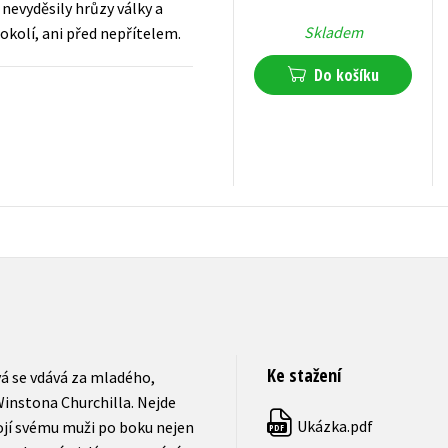
nevyděsily hrůzy války a
Skladem
okolí, ani před nepřítelem.
Do košíku
319
Kč
s DPH
Ke stažení
vá se vdává za mladého,
Winstona Churchilla. Nejde
Ukázka.pdf
ojí svému muži po boku nejen
PDF