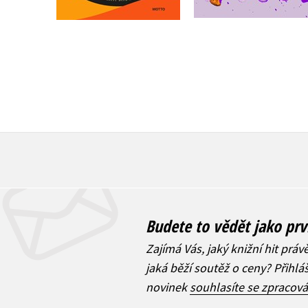
Budete to vědět jako prv
Zajímá Vás, jaký knižní hit práv
jaká běží soutěž o ceny? Přihl
novinek
souhlasíte se zpracov