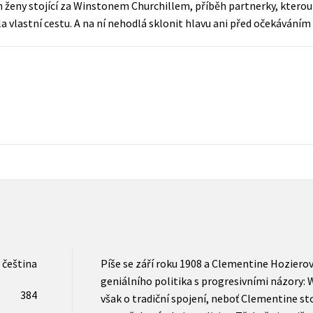
h ženy stojící za Winstonem Churchillem, příběh partnerky, kterou 
Populárně - naučná pro dospělé
a vlastní cestu. A na ní nehodlá sklonit hlavu ani před očekáváním 
Young adult (SK)
Populárně - naučné pro děti
Zahraniční literatura
Předškoláci
Zdraví a životní styl
Příroda a zahrada
šechny tituly
čeština
Píše se září roku 1908 a Clementine Hoziero
geniálního politika s progresivními názory: 
384
však o tradiční spojení, neboť Clementine st