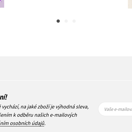
1 090 Kč
ní!
Vaše e-
Vaše e-
ě vychází, na jaké zboží je výhodná sleva,
mailová
mailová
Vaše e-mailov
adresa
adresa
ášením k odběru našich e-mailových
áním osobních údajů
.