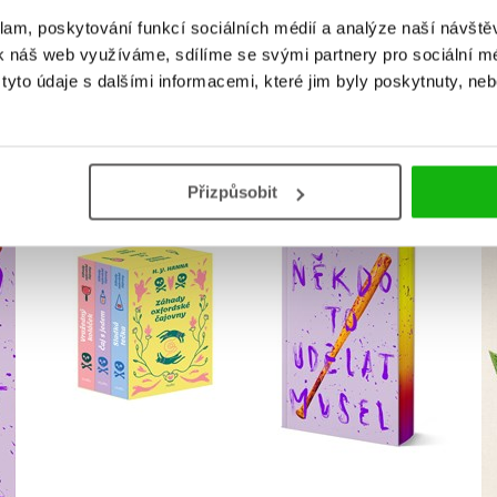
klam, poskytování funkcí sociálních médií a analýze naší návšt
k náš web využíváme, sdílíme se svými partnery pro sociální méd
yto údaje s dalšími informacemi, které jim byly poskytnuty, neb
MOHLO BY VÁS TAKÉ ZAJÍMAT
Přizpůsobit
Záhady oxfordské
Někdo to udělat musel
sel
čajovny - BOX
- limitované vydání
H. Y. Hanna
Velikovsky
Do košíku
Do košíku
479 Kč
599 Kč
872 Kč