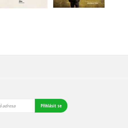
Přihlásit se
á adresa