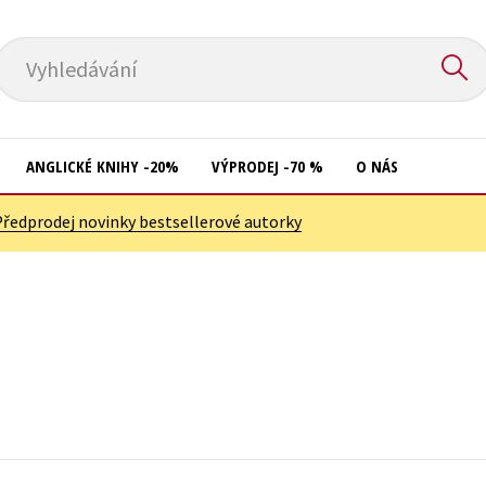
Vyhledávání
ANGLICKÉ KNIHY -20%
VÝPRODEJ -70 %
O NÁS
Předprodej novinky bestsellerové autorky
Přírodní vědy
Křížovky
Společnost, politika
Kuchařky
Technika a věda
New Adult
Učebnice
Ostatní
Umění a kultura
Počítače
Výchova a pedagogika
Poezie
Young adult