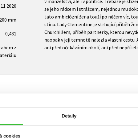
v manželství, ale i v politice. Třebaže je sti
.11.2020
se jeho rádcem i strážcem, nejednou mu doko
tato ambiciózní žena touží po něčem víc, to
x200 mm
stínu. Lady Clementine je strhující příběh že
Churchillem, příběh partnerky, kterou nevydě
0,481
naopak v její temnotě nalezla vlastní cestu. 
tahem z
ani před očekáváním okolí, ani před nepřítel
ateriálu
Vaše hodnocení
Detaily
Uživatelskou recenzi mohou vkládat pouze registrovaní uživat
Přihlásit
á cookies