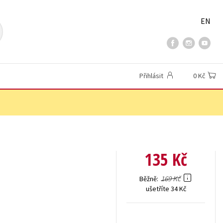
EN
Přihlásit
0 Kč
135 Kč
169 Kč
Běžně
ušetříte 34 Kč