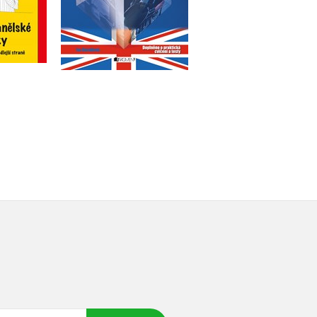
Do košíku
u
183 Kč
229 Kč
49 Kč