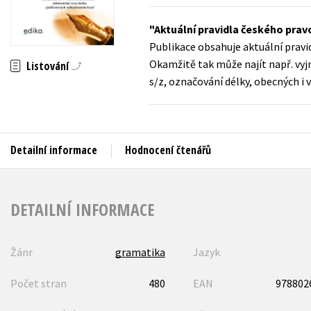
Auto - moto
Jazyky
Aktuální pravidla českého pra
Beletrie pro děti
Publikace obsahuje aktuální pravidl
Kalendáře
Beletrie pro dospělé
Okamžitě tak může najít např. vyjm
Listování
Kariéra a osobní rozvoj
s/z, označování délky, obecných i v
Byznys a ekonomie
Komiks
Detailní informace
Hodnocení čtenářů
V
DETAILNÍ INFORMACE
Žánr
gramatika
Jazyk
Počet stran
480
EAN
978802