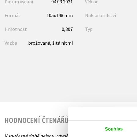
Datum vydání
04.03.2021
Věk od
Formát
105x148 mm
Nakladatelství
Hmotnost
0,307
Typ
Vazba
brožovaná, šitá nitmi
HODNOCENÍ ČTENÁŘŮ
Souhlas
V současné době nejsou vytvořena žádná