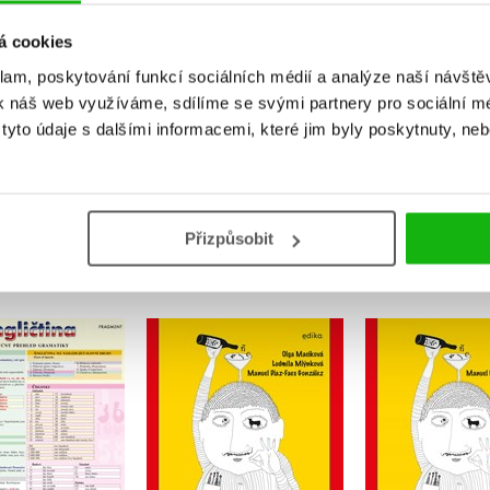
Uživatelskou recenzi mohou vkládat pouze registrovaní uživat
á cookies
klam, poskytování funkcí sociálních médií a analýze naší návšt
Přihlásit
k náš web využíváme, sdílíme se svými partnery pro sociální méd
yto údaje s dalšími informacemi, které jim byly poskytnuty, neb
MOHLO BY VÁS TAKÉ ZAJÍMAT
Přizpůsobit
Cvičebnice španělské
Cvičebnice 
gramatiky
gramat
ičtina /Stručný
led gramatiky
,
Ludmila Mlýnková
,
Ludmila M
,
Olga Macíková
,
Olga Mac
Kolektiv
Manuel Díaz-Faes González
Manuel Díaz-Fa