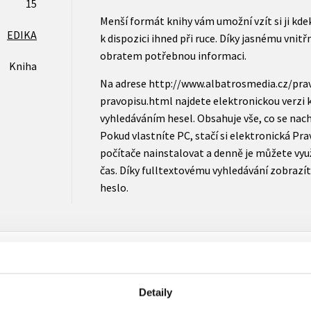
15
Menší formát knihy vám umožní vzít si ji kdek
EDIKA
k dispozici ihned při ruce. Díky jasnému vnit
obratem potřebnou informaci.
Kniha
Na adrese http://www.albatrosmedia.cz/pra
pravopisu.html najdete elektronickou verzi 
vyhledáváním hesel. Obsahuje vše, co se nach
Pokud vlastníte PC, stačí si elektronická Pr
počítače nainstalovat a denně je můžete využí
čas. Díky fulltextovému vyhledávání zobraz
heslo.
Detaily
Vaše hodnocení