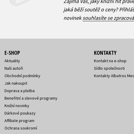
Zajímá Vás, jaký knižní hit práv
jaká běží soutěž o ceny? Přihl
novinek
souhlasíte se zpracov
E-SHOP
KONTAKTY
Aktuality
Kontakt na e-shop
Naši autoři
Sídlo společnosti
Obchodní podmínky
Kontakty Albatros Med
Jak nakoupit
Doprava a platba
Benefitní a slevové programy
Knižní novinky
Dárkové poukazy
Affiliate program
Ochrana soukromí