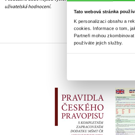
uživatelská hodnocení.
Tato webová stránka použív
K personalizaci obsahu a re
cookies.
Informace o tom, ja
Partneři mohou zkombinovat t
používáte jejich služby.
Pravidla českého
Angl
pravopisu
přeh
TZ-one