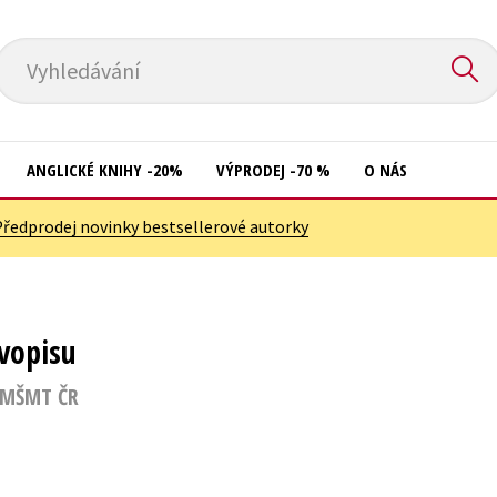
Vyhledávání
ANGLICKÉ KNIHY -20%
VÝPRODEJ -70 %
O NÁS
Předprodej novinky bestsellerové autorky
Přírodní vědy
Křížovky
Společnost, politika
Kuchařky
Technika a věda
New Adult
vopisu
Učebnice
Ostatní
 MŠMT ČR
Umění a kultura
Počítače
Výchova a pedagogika
Poezie
Young adult