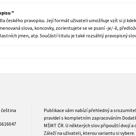
Populárně - naučná pro dospělé
Young adult (SK)
vopisu
Populárně - naučné pro děti
a českého pravopisu. Její formát uživateli umožňuje vzít si ji kdeko
Zahraniční literatura
Předškoláci
enovaná slova, koncovky, zorientujete se ve psaní -je/-ě, předlože
Zdraví a životní styl
lastních jmen, atp. Součástí titulu je také rozsáhlý pravopisný slo
Příroda a zahrada
šechny tituly
čeština
Publikace vám nabízí přehledný a srozumite
pravidel s kompletním zapracováním Dodatk
6616047
MŠMT ČR. U některých slov připouští dvojí a 
Záleží na uživateli, kterou variantu si vybere.