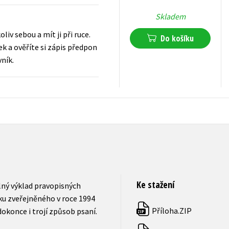
Skladem
liv sebou a mít ji při ruce.
Do košíku
k a ověříte si zápis předpon
vník.
135
Kč
s DPH
Ke stažení
lný výklad pravopisných
u zveřejněného v roce 1994
Příloha.ZIP
dokonce i trojí způsob psaní.
ZIP