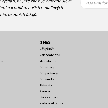
ě vychází, na jaké zboží je výhodná sleva,
mailová
mailová
Vaše e-mailov
adresa
adresa
ášením k odběru našich e-mailových
áním osobních údajů
.
O NÁS
Náš příběh
Nakladatelství
ia
Maloobchod
Pro autory
Pro partnery
Pro média
Aktuality
Kariéra
Etický kodex
Nadace Albatros