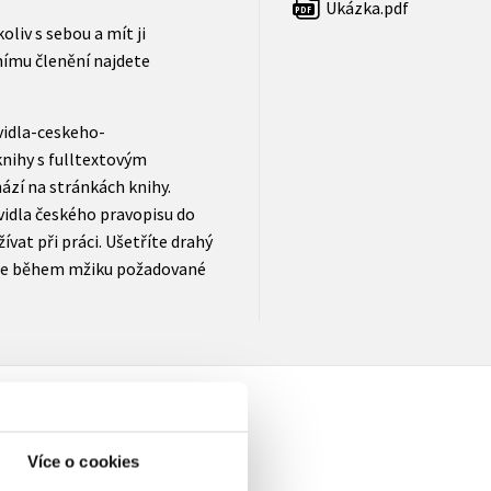
Ukázka.pdf
PDF
oliv s sebou a mít ji
řnímu členění najdete
vidla-ceskeho-
knihy s fulltextovým
ází na stránkách knihy.
avidla českého pravopisu do
vat při práci. Ušetříte drahý
íte během mžiku požadované
Více o cookies