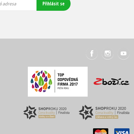
Přihlásit se
á adresa