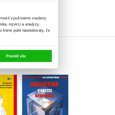
elé
ěvnosti využíváme soubory
ia, inzerci a analýzy.
o které poté následovaly, že
Povolit vše
španělské
Angličtina v kostce pro
iky
SŠ - Gramatika
lýnková
Iva Dostálová
íková
es González