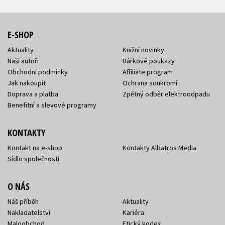
E-SHOP
Aktuality
Knižní novinky
Naši autoři
Dárkové poukazy
Obchodní podmínky
Affiliate program
Jak nakoupit
Ochrana soukromí
Doprava a platba
Zpětný odběr elektroodpadu
Benefitní a slevové programy
KONTAKTY
Kontakt na e-shop
Kontakty Albatros Media
Sídlo společnosti
O NÁS
Náš příběh
Aktuality
Nakladatelství
Kariéra
Maloobchod
Etický kodex