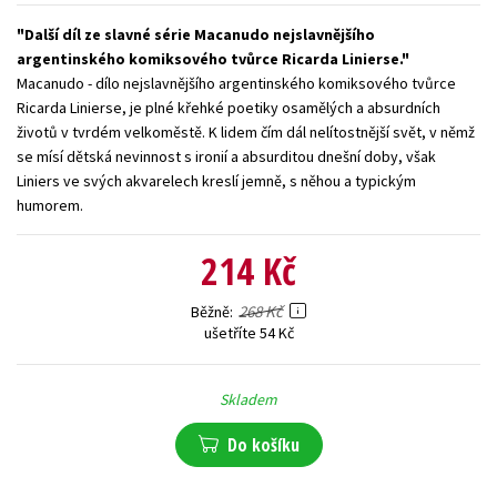
Young adult (SK)
Zahraniční literatura
Zdraví a životní styl
Další díl ze slavné série Macanudo nejslavnějšího
argentinského komiksového tvůrce Ricarda Linierse.
Všechny tituly
Macanudo - dílo nejslavnějšího argentinského komiksového tvůrce
Ricarda Linierse, je plné křehké poetiky osamělých a absurdních
životů v tvrdém velkoměstě. K lidem čím dál nelítostnější svět, v němž
se mísí dětská nevinnost s ironií a absurditou dnešní doby, však
Liniers ve svých akvarelech kreslí jemně, s něhou a typickým
humorem.
214 Kč
268 Kč
Běžně
ušetříte 54 Kč
Skladem
Do košíku