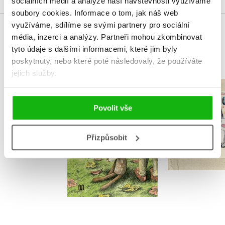
sociálních médií a analýze naší návštěvnosti využíváme
soubory cookies.
Informace o tom, jak náš web
využíváme, sdílíme se svými partnery pro sociální
média, inzerci a analýzy.
Partneři mohou zkombinovat
MOHLO BY VÁS TAKÉ ZAJÍMAT
tyto údaje s dalšími informacemi, které jim byly
poskytnuty, nebo které poté následovaly, že používáte
jejich služby.
Macanu
Dobrou noc,
Planetko
Ricardo L
Povolit vše
Ricardo Liniers
Přizpůsobit
Do košíku
Do košík
118 Kč
148 Kč
214 Kč
2