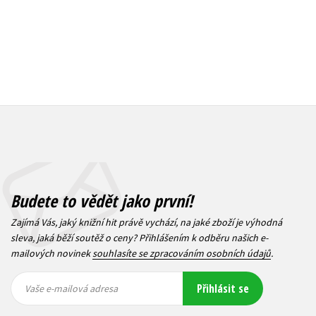
Budete to vědět jako první!
Zajímá Vás, jaký knižní hit právě vychází, na jaké zboží je výhodná
sleva, jaká běží soutěž o ceny? Přihlášením k odběru našich e-
mailových novinek
souhlasíte se zpracováním osobních údajů
.
Vaše e-
Vaše e-
Přihlásit se
mailová
mailová
Vaše e-mailová adresa
adresa
adresa