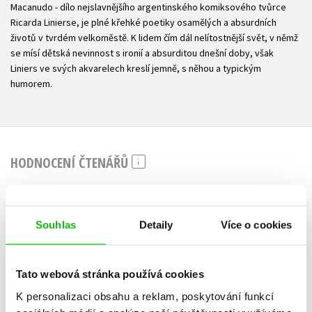
Macanudo - dílo nejslavnějšího argentinského komiksového tvůrce
Ricarda Linierse, je plné křehké poetiky osamělých a absurdních
životů v tvrdém velkoměstě. K lidem čím dál nelítostnější svět, v němž
se mísí dětská nevinnost s ironií a absurditou dnešní doby, však
Liniers ve svých akvarelech kreslí jemně, s něhou a typickým
humorem.
HODNOCENÍ ČTENÁŘŮ
V současné době nejsou vytvořena žádná uživatelská hodnocení.
Souhlas
Detaily
Více o cookies
Vaše hodnocení
Uživatelskou recenzi mohou vkládat pouze registrovaní uživatelé
Tato webová stránka používá cookies
Přihlásit
K personalizaci obsahu a reklam, poskytování funkcí