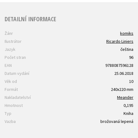
DETAILNÍ INFORMACE
Žánr
komiks
Ilustrátor
Ricardo Liniers
Jazyk
čeština
Počet stran
96
EAN
9788087596128
Datum vydání
25.06.2018
Věk od
10
Formát
240x220 mm
Nakladatelství
Meander
Hmotnost
0,195
Typ
Kniha
Vazba
brožovaná lepená