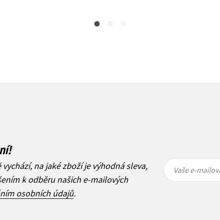
ní!
Vaše e-
Vaše e-
ě vychází, na jaké zboží je výhodná sleva,
mailová
mailová
Vaše e-mailov
adresa
adresa
ášením k odběru našich e-mailových
áním osobních údajů
.