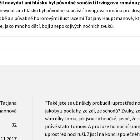
žil nevydat ani hlásku byl původně součástí Irvingova románu
Populárně - naučná pro dospělé
 nevydat ani hlásku byl původně součástí Irvingova románu pro dos
Young adult (SK)
Populárně - naučné pro děti
době a s půvabně hororovými ilustracemi Tatjany Hauptmanové, kte
Zahraniční literatura
se, jako mnoho dětí, bojí znepokojivých nočních zvuků.
Předškoláci
Zdraví a životní styl
Příroda a zahrada
šechny tituly
Tatjana
"Také jste se už někdy probudili uprostřed no
annová
jakoby z podlahy, ze zdí, ze schodů? Zvuky, 
vám díky tomu, jak jsou tichoučké, jasné, že 
32
právě stalo Tomovi. A protože ho noční šramo
uprostřed noci ruší. Zjistí na konci společné
.11.2017