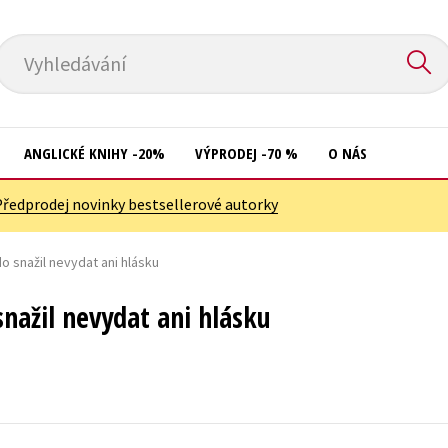
Vyhledávání
ANGLICKÉ KNIHY -20%
VÝPRODEJ -70 %
O NÁS
Předprodej novinky bestsellerové autorky
Přírodní vědy
Křížovky
Společnost, politika
o snažil nevydat ani hlásku
Kuchařky
Technika a věda
New Adult
snažil nevydat ani hlásku
Učebnice
Ostatní
Umění a kultura
Počítače
Výchova a pedagogika
Poezie
Young adult