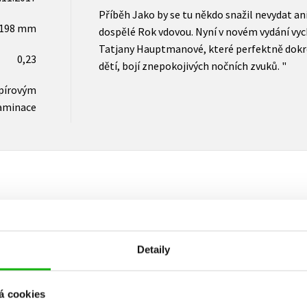
Příběh Jako by se tu někdo snažil nevydat a
x198 mm
dospělé Rok vdovou. Nyní v novém vydání vyc
Tatjany Hauptmanové, které perfektně dokres
0,23
dětí, bojí znepokojivých nočních zvuků. "
apírovým
aminace
Vaše hodnocení
Detaily
Uživatelskou recenzi mohou vkládat pouze registrovaní uživat
Přihlásit
á cookies