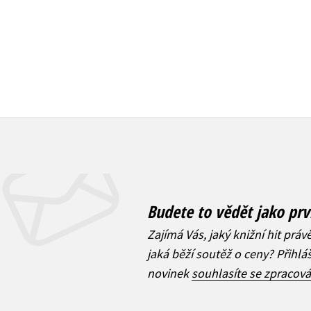
Budete to vědět jako prv
Zajímá Vás, jaký knižní hit práv
jaká běží soutěž o ceny? Přihl
novinek
souhlasíte se zpracov