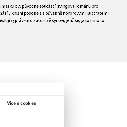
ni hlásku byl původně součástí Irvingova románu pro
hází v knižní podobě a s půvabně hororovými ilustracemi
lují vyprávění o autorově synovi, jenž se, jako mnoho
Více o cookies
elé