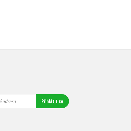
Přihlásit se
á adresa