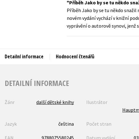
Příběh Jako by se tu někdo sna
Auto - moto
Příběh Jako by se tu někdo snažil
Jazyky
Beletrie pro děti
novém vydání vychází v knižní po
Kalendáře
vyprávění o autorově synovi, jenž 
Beletrie pro dospělé
Kariéra a osobní rozvoj
Byznys a ekonomie
Komiks
Detailní informace
Hodnocení čtenářů
V
DETAILNÍ INFORMACE
Žánr
další dětské knihy
Ilustrátor
Hauptm
Jazyk
čeština
Počet stran
EAN
9788075580245
Datum vydání
03