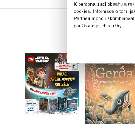
K personalizaci obsahu a re
cookies.
Informace o tom, ja
Partneři mohou zkombinovat t
používáte jejich služby.
LEGO® Star Wars™
Gerda: Příběh moře
Han Solo a Chewie v
odvahy
akci
Adrián Macho
Kolektiv
Do košíku
Do košíku
263 Kč
319 Kč
329 Kč
399 Kč