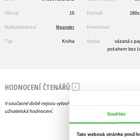
Věk od
10
Formát
180
Nakladatelství
Meander
Hmotnost
Typ
Kniha
Vazba
vázaná s p
potahem bez l
HODNOCENÍ ČTENÁŘŮ
V současné době nejsou vytvořena žádná
uživatelská hodnocení.
Souhlas
Tato webová stránka použív