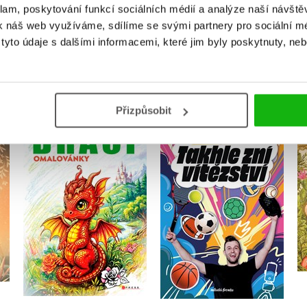
klam, poskytování funkcí sociálních médií a analýze naší návšt
k náš web využíváme, sdílíme se svými partnery pro sociální méd
yto údaje s dalšími informacemi, které jim byly poskytnuty, neb
MOHLO BY VÁS TAKÉ ZAJÍMAT
Přizpůsobit
 a
Omalovánky – Draci
Takhle zní vítězství
Michaela Bystrá
Radvanová
Matěj König
Do košíku
Do košíku
319 Kč
399 Kč
199 Kč
249 Kč