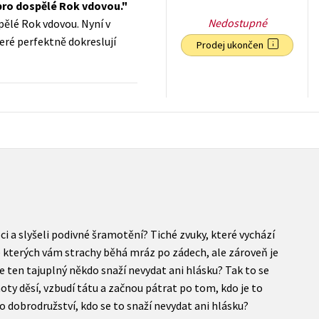
 pro dospělé Rok vdovou.
Nedostupné
pělé Rok vdovou. Nyní v
ré perfektně dokreslují
Prodej ukončen
158
Kč
s DPH
ci a slyšeli podivné šramotění? Tiché zvuky, které vychází
ze kterých vám strachy běhá mráz po zádech, ale zároveň je
se ten tajuplný někdo snaží nevydat ani hlásku? Tak to se
ty děsí, vzbudí tátu a začnou pátrat po tom, kdo je to
ho dobrodružství, kdo se to snaží nevydat ani hlásku?