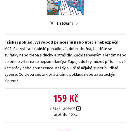
Young adult (SK)
Zahraniční literatura
Zdraví a životní styl
Všechny tituly
Listování
Získej poklad, vysvoboď princeznu nebo uteč z nebezpečí!
Můžeš si vybrat bludiště pohádková, dobrodružná, bludiště se
zvířátky nebo třeba s duchy a strašidly. Začni zábavným a lehčím nebo
se přímo vrhni na to nejzamotanější! Zapojit do hry můžeš přitom i své
kamarády nebo sourozence. Každý si určitě nějaké super bludiště
vybere. Co třeba cesta k pirátskému pokladu nebo za aztéckým
zlatem?
159 Kč
199 Kč
Běžně
ušetříte 40 Kč