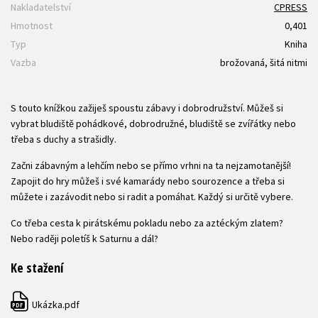
Nakladatelství
CPRESS
Hmotnost
0,401
Typ
Kniha
Vazba
brožovaná, šitá nitmi
S touto knížkou zažiješ spoustu zábavy i dobrodružství. Můžeš si
vybrat bludiště pohádkové, dobrodružné, bludiště se zvířátky nebo
třeba s duchy a strašidly.
Začni zábavným a lehčím nebo se přímo vrhni na ta nejzamotanější!
Zapojit do hry můžeš i své kamarády nebo sourozence a třeba si
můžete i zazávodit nebo si radit a pomáhat. Každý si určitě vybere.
Co třeba cesta k pirátskému pokladu nebo za aztéckým zlatem?
Nebo raději poletíš k Saturnu a dál?
Ke stažení
Ukázka.pdf
PDF