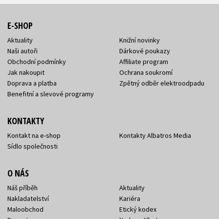
E-SHOP
Aktuality
Knižní novinky
Naši autoři
Dárkové poukazy
Obchodní podmínky
Affiliate program
Jak nakoupit
Ochrana soukromí
Doprava a platba
Zpětný odběr elektroodpadu
Benefitní a slevové programy
KONTAKTY
Kontakt na e-shop
Kontakty Albatros Media
Sídlo společnosti
O NÁS
Náš příběh
Aktuality
Nakladatelství
Kariéra
Maloobchod
Etický kodex