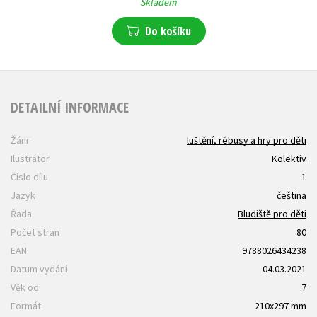
Skladem
Do košíku
DETAILNÍ INFORMACE
Žánr
luštění, rébusy a hry pro děti
Ilustrátor
Kolektiv
Číslo dílu
1
Jazyk
čeština
Řada
Bludiště pro děti
Počet stran
80
EAN
9788026434238
Datum vydání
04.03.2021
Věk od
7
Formát
210x297 mm