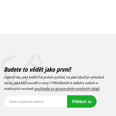
Budete to vědět jako první!
Zajímá Vás, jaký knižní hit právě vychází, na jaké zboží je výhodná
sleva, jaká běží soutěž o ceny? Přihlášením k odběru našich e-
mailových novinek
souhlasíte se zpracováním osobních údajů
.
Vaše e-
Vaše e-
Přihlásit se
mailová
mailová
Vaše e-mailová adresa
adresa
adresa