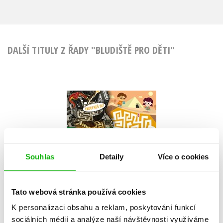
DALŠÍ TITULY Z ŘADY "BLUDIŠTĚ PRO DĚTI"
Bludiště pro děti 2
Andrea Brázdová
Souhlas
Detaily
Více o cookies
Do košíku
Tato webová stránka používá cookies
183 Kč
229 Kč
K personalizaci obsahu a reklam, poskytování funkcí
sociálních médií a analýze naší návštěvnosti využíváme