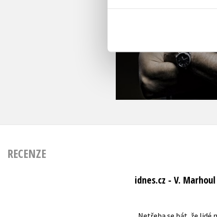
RECENZE
idnes.cz - V. Marhoul
„Netřeba se bát, že lidé 