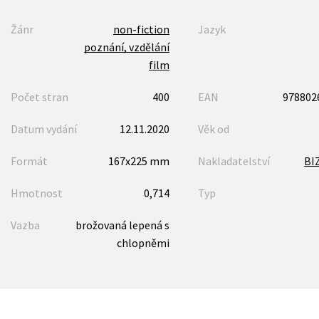
Žánr
non-fiction
Jazyk
poznání, vzdělání
film
Počet stran
400
EAN
978802
Datum vydání
12.11.2020
Věk od
Formát
167x225 mm
Nakladatelství
BI
Hmotnost
0,714
Typ
Vazba
brožovaná lepená s
chlopněmi