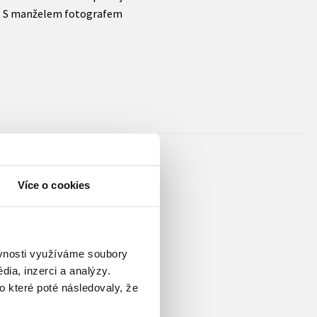
e. S manželem fotografem
Více o cookies
ec, producent, podnikatel,
u pražské FAMU v roce 1984
i i zástupce vedoucího
ěvnosti využíváme soubory
kem 90. let se po sametové
ia, inzerci a analýzy.
telem. Je znám také coby
o které poté následovaly, že
lenem dozorčí rady České