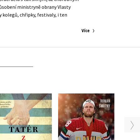
působení ministryně obrany Vlasty
kolegů, chřipky, festivaly, i ten
Více
David Pastrňák: Pasta
Tatér z Osvětimi
Boy
,
Ma
Heather Morrisová
Roman Smutný