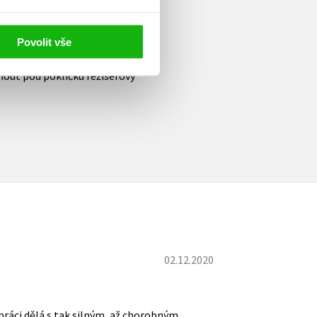
aný Filip a Tobruk, v září 2019
 film, Nabarvené ptáče, který
Při natáčení Tobruku si Václav
Povolit vše
 mimořádně zajímavou knihu
nout pod pokličku režisérovy
02.12.2020
 práci dělá s tak silným, až chorobným