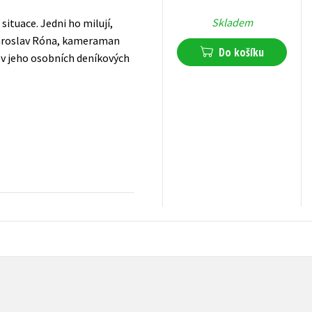
Skladem
situace. Jedni ho milují,
l Jaroslav Róna, kameraman
Do košíku
v jeho osobních deníkových
319
Kč
s DPH