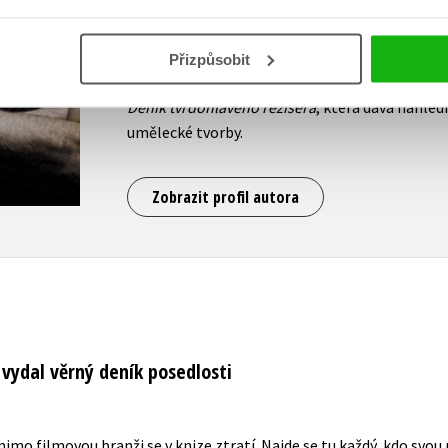
filmové a televizní akademie. Stojí za filmy Maz
měl v kinech premiéru jeho zatím nejúspěšnější
získal řadu domácích i mezinárodních ocenění. 
Přizpůsobit
Marhoul psal deník. Ten se stal základem pro
Deník tvrdohlavého režiséra
, která dává nahléd
umělecké tvorby.
Zobrazit profil autora
 vydal věrný deník posedlosti
mimo filmovou branži se v knize ztratí. Najde se tu každý, kdo svou