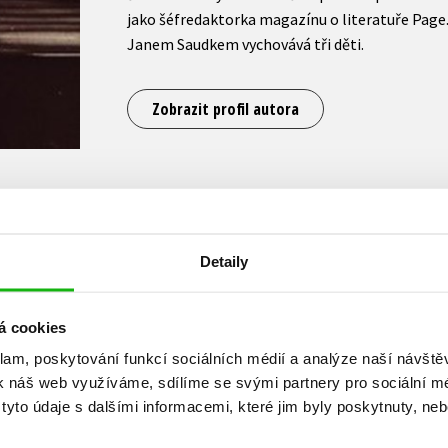
jako šéfredaktorka magazínu o literatuře Pag
Janem Saudkem vychovává tři děti.
Zobrazit profil autora
Václav Marhoul
Detaily
Václav Marhoul je český scénárista, režisér, her
á cookies
kulturní organizátor a manažer. Po absolutori
začínal nejprve jako asistent produkce a pozděj
klam, poskytování funkcí sociálních médií a analýze naší návšt
produkce ve Filmovém studiu Barrandov. Počát
k náš web využíváme, sdílíme se svými partnery pro sociální méd
revoluci stal na sedm let jeho generálním ředi
yto údaje s dalšími informacemi, které jim byly poskytnuty, neb
aktivní organizátor kulturního dění. Je také č