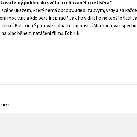
kovatelný pohled do světa oceňovaného režiséra.
Populárně - naučná pro dospělé
 scéně úkazem, který nemá obdoby. Jde si za svým, vždy a za každé 
Young adult (SK)
Populárně - naučné pro děti
ní motivuje a kde bere inspiraci? Jak ho vidí jeho nejlepší příte
Zahraniční literatura
dukční Kateřina Špůrová? Odhalte tajemství Marhoulova úspěchu 
Předškoláci
o na plac během natáčení filmu Tobruk.
Zdraví a životní styl
Příroda a zahrada
šechny tituly
cenze