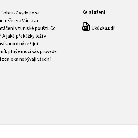
Ke stažení
 Tobruk? Vydejte se
o režiséra Václava
Ukázka.pdf
áčení v tuniské poušti. Co
PDF
A jaké překážky leží v
ší samotný režijní
ník plný emocí vás provede
 zdaleka nebývají všední.