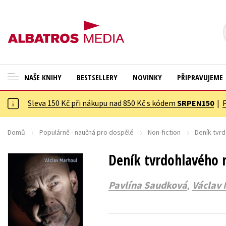
NAŠE KNIHY
BESTSELLERY
NOVINKY
PŘIPRAVUJEME
Sleva 150 Kč při nákupu nad 850 Kč s kódem
SRPEN150
|
ANGLICKÉ KNIHY -20 %
Cestování
NOVÝ VÝPRODEJ -70 %
Dárkové publikace
Domů
Populárně - naučná pro dospělé
Non-fiction
Deník tvr
KNIHY S DÁRKEM
Dárkové zboží
Deník tvrdohlavého r
ASTERIX S DÁRKEM
Digitální fotografie
,
Pavlína Saudková
Václav 
🎁DÁRKOVÉ PUBLIKACE
Esoterika a duchovní svět
✉️ DÁRKOVÉ POUKAZY
Historie a military
Hobby