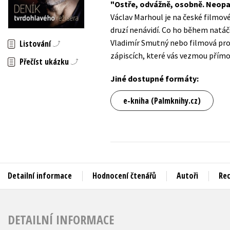
Ostře, odvážně, osobně. Neopa
Auto - moto
Václav Marhoul je na české filmové
Jazyky
Beletrie pro děti
druzí nenávidí. Co ho během natáče
Kalendáře
Vladimír Smutný nebo filmová pro
Listování
Beletrie pro dospělé
zápiscích, které vás vezmou přím
Kariéra a osobní rozvoj
Přečíst ukázku
Byznys a ekonomie
Komiks
Jiné dostupné formáty:
e-kniha (Palmknihy.cz)
V
Detailní informace
Hodnocení čtenářů
Autoři
Re
DETAILNÍ INFORMACE