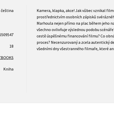
čeština
Kamera, klapka, akce! Jak vůbec vznikal film
prostřednictvím osobních zápisků svéráznéh
Marhoula nejen přímo na plac během jeho nat
všechno ovlivňuje výslednou podobu scénáře? 
6509547
cestě úspěšnému financování filmu? Co obná
proces? Necenzurovaný a zcela autentický de
18
všedními dny všestranného filmaře, které ani
ZBOOKS
Kniha