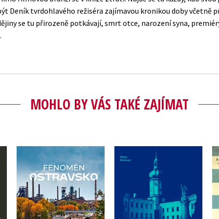
být Deník tvrdohlavého režiséra zajímavou kronikou doby včetně 
ějiny se tu přirozeně potkávají, smrt otce, narození syna, premiéry 
MOHLO BY VÁS TAKÉ ZAJÍMAT
Procházky Frýdkem-
Fenomén Ostravsko
Místkem
Tomáš Majliš
,
Jan Lenart
Miloš Habrnál