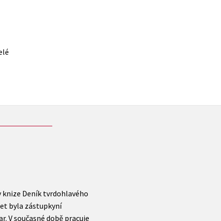
elé
 knize Deník tvrdohlavého
let byla zástupkyní
ar. V současné době pracuje