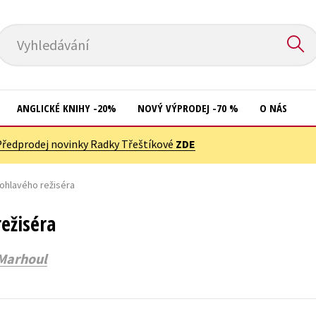
Vyhledávání
ANGLICKÉ KNIHY -20%
NOVÝ VÝPRODEJ -70 %
O NÁS
Předprodej novinky Radky Třeštíkové
ZDE
Přírodní vědy
Křížovky
Společnost, politika
dohlavého režiséra
Kuchařky
Technika a věda
New Adult
ežiséra
Učebnice
Ostatní
Marhoul
Umění a kultura
Počítače
Výchova a pedagogika
Poezie
Young adult