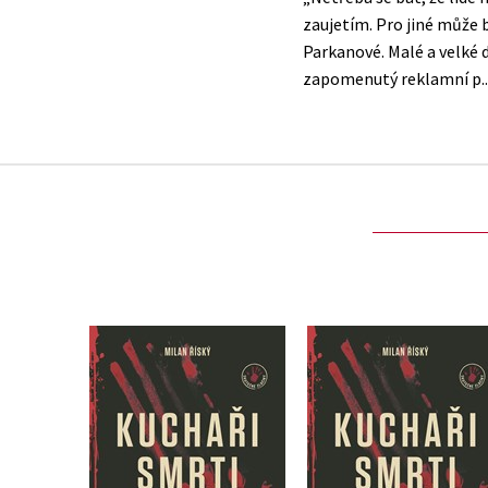
zaujetím. Pro jiné může 
Parkanové. Malé a velké d
Kuchaři smrti –
Kuchaři smrti
autorská edice s
podpisem
Milan Říský
Milan Říský