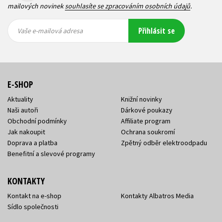
mailových novinek
souhlasíte se zpracováním osobních údajů
.
Vaše e-
Vaše e-
Přihlásit se
mailová
mailová
Vaše e-mailová adresa
adresa
adresa
E-SHOP
Aktuality
Knižní novinky
Naši autoři
Dárkové poukazy
Obchodní podmínky
Affiliate program
Jak nakoupit
Ochrana soukromí
Doprava a platba
Zpětný odběr elektroodpadu
Benefitní a slevové programy
KONTAKTY
Kontakt na e-shop
Kontakty Albatros Media
Sídlo společnosti