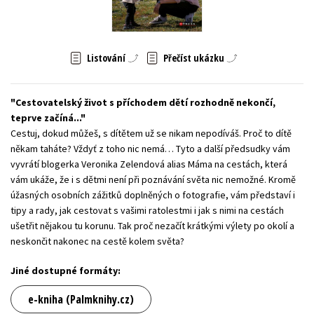
Young adult (SK)
Zahraniční literatura
Zdraví a životní styl
Všechny tituly
Listování
Přečíst ukázku
Cestovatelský život s příchodem dětí rozhodně nekončí,
teprve začíná...
Cestuj, dokud můžeš, s dítětem už se nikam nepodíváš. Proč to dítě
někam taháte? Vždyť z toho nic nemá… Tyto a další předsudky vám
vyvrátí blogerka Veronika Zelendová alias Máma na cestách, která
vám ukáže, že i s dětmi není při poznávání světa nic nemožné. Kromě
úžasných osobních zážitků doplněných o fotografie, vám představí i
tipy a rady, jak cestovat s vašimi ratolestmi i jak s nimi na cestách
ušetřit nějakou tu korunu. Tak proč nezačít krátkými výlety po okolí a
neskončit nakonec na cestě kolem světa?
Jiné dostupné formáty:
e-kniha (Palmknihy.cz)