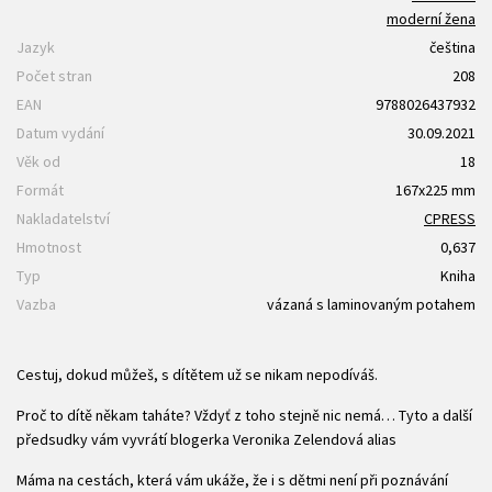
moderní žena
Jazyk
čeština
Počet stran
208
EAN
9788026437932
Datum vydání
30.09.2021
Věk od
18
Formát
167x225 mm
Nakladatelství
CPRESS
Hmotnost
0,637
Typ
Kniha
Vazba
vázaná s laminovaným potahem
Cestuj, dokud můžeš, s dítětem už se nikam nepodíváš.
Proč to dítě někam taháte? Vždyť z toho stejně nic nemá… Tyto a další
předsudky vám vyvrátí blogerka Veronika Zelendová alias
Máma na cestách, která vám ukáže, že i s dětmi není při poznávání