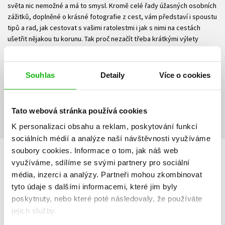
světa nic nemožné a má to smysl. Kromě celé řady úžasných osobních
zážitků, doplněné o krásné fotografie z cest, vám představí i spoustu
tipů a rad, jak cestovat s vašimi ratolestmi i jak s nimi na cestách
ušetřit nějakou tu korunu. Tak proč nezačít třeba krátkými výlety
po okolí a neskončit nakonec na vysněné cestě kolem světa?
Souhlas
Detaily
Více o cookies
Ke stažení
Ukázka.pdf
PDF
Tato webová stránka používá cookies
K personalizaci obsahu a reklam, poskytování funkcí
sociálních médií a analýze naší návštěvnosti využíváme
soubory cookies.
Informace o tom, jak náš web
HODNOCENÍ ČTENÁŘŮ
využíváme, sdílíme se svými partnery pro sociální
média, inzerci a analýzy.
Partneři mohou zkombinovat
V současné době nejsou vytvořena žádná uživatelská hodnocení.
tyto údaje s dalšími informacemi, které jim byly
poskytnuty, nebo které poté následovaly, že používáte
jejich služby.
Vaše hodnocení