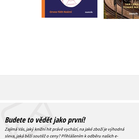
Do košíku
359 Kč
4
359 Kč
449 Kč
Budete to vědět jako první!
Zajímá Vás, jaký knižní hit právě vychází, na jaké zboží je výhodná
sleva, jaká běží soutěž o ceny? Přihlášením k odběru našich e-