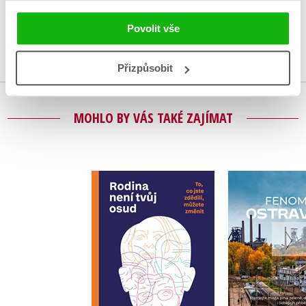
Uživatelskou recenzi mohou vkládat pouze registrovaní uživatelé
Povolit vše
Přihlásit
Přizpůsobit
MOHLO BY VÁS TAKÉ ZAJÍMAT
Rodina není tvůj
Fenomén O
osud
Tomáš Majliš
,
Noémi Orvos-Tóth
Do košík