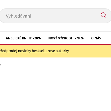
Vyhledávání
ANGLICKÉ KNIHY -20%
NOVÝ VÝPRODEJ -70 %
O NÁS
Předprodej novinky bestsellerové autorky
Přírodní vědy
Křížovky
Společnost, politika
e
Kuchařky
Technika a věda
New Adult
Učebnice
Ostatní
Umění a kultura
Počítače
Výchova a pedagogika
Poezie
Young adult