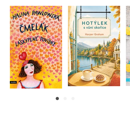
Čmelák - Láskyplné
Hotýlek s vůní skořice
povídky
Harper Graham
Halina Pawlowská
Do košíku
Do košíku
319 Kč
399 Kč
359 Kč
449 Kč