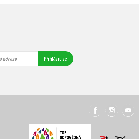
Přihlásit se
á adresa