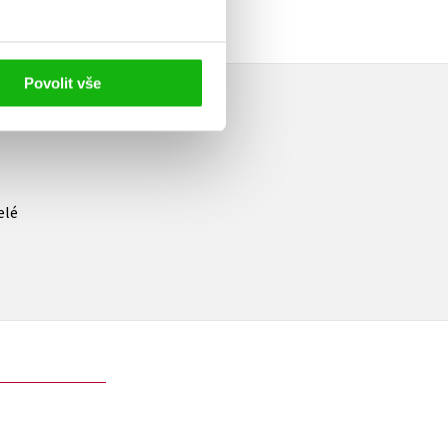
Povolit vše
elé