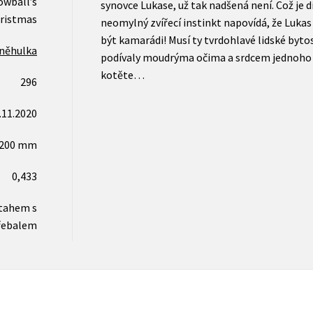
owball’s
synovce Lukase, už tak nadšená není. Což je d
ristmas
neomylný zvířecí instinkt napovídá, že Lukas
být kamarádi! Musí ty tvrdohlavé lidské bytos
něhulka
podívaly moudrýma očima a srdcem jednoho 
kotěte…
296
.11.2020
x200 mm
0,433
otahem s
řebalem