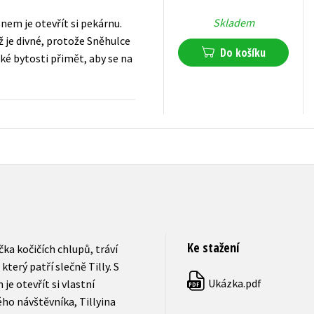
Skladem
snem je otevřít si pekárnu.
ž je divné, protože Sněhulce
Do košíku
ské bytosti přimět, aby se na
279
Kč
s DPH
Ke stažení
a kočičích chlupů, tráví
terý patří slečně Tilly. S
Ukázka.pdf
e otevřít si vlastní
PDF
ho návštěvníka, Tillyina