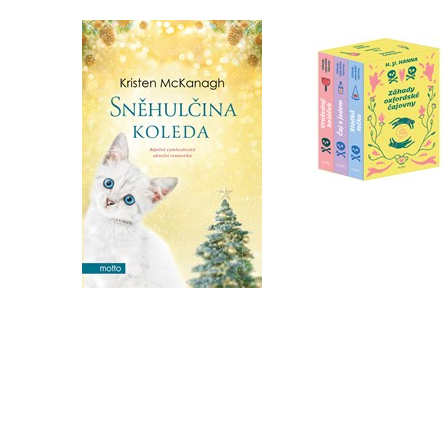
Záhady oxfordské
Sněhulčina koleda
čajovny - BOX
Kristen McKanagh
H. Y. Hanna
Do košíku
Do košíku
319 Kč
399 Kč
872 Kč
1 090 Kč