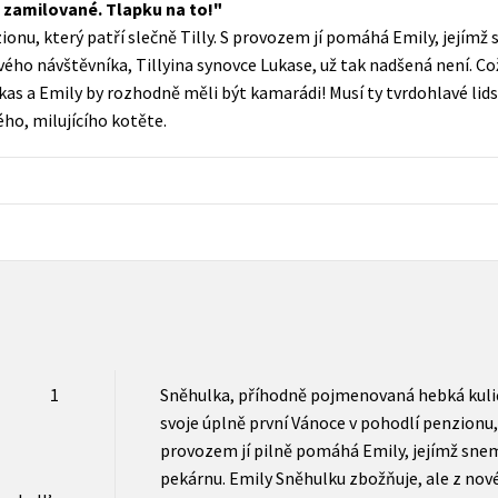
 zamilované. Tlapku na to!
Populárně - naučná pro dospělé
ionu, který patří slečně Tilly. S provozem jí pomáhá Emily, jejímž 
Young adult (SK)
Populárně - naučné pro děti
ého návštěvníka, Tillyina synovce Lukase, už tak nadšená není. Co
Zahraniční literatura
Lukas a Emily by rozhodně měli být kamarádi! Musí ty tvrdohlavé lid
Předškoláci
ho, milujícího kotěte.
Zdraví a životní styl
Příroda a zahrada
šechny tituly
1
Sněhulka, příhodně pojmenovaná hebká kuličk
svoje úplně první Vánoce v pohodlí penzionu, k
provozem jí pilně pomáhá Emily, jejímž snem j
pekárnu. Emily Sněhulku zbožňuje, ale z nové