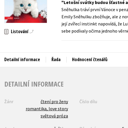
Letošní svátky budou šťastné a
Auto - moto
Sněhulka tráví první Vánoce v penz
Jazyky
Beletrie pro děti
Emily Sněhulku zbožňuje, ale z nov
Kalendáře
její zvířecí instinkt napovídá, že 
Beletrie pro dospělé
sebe podívaly očima jednoho věrné
Listování
Kariéra a osobní rozvoj
Byznys a ekonomie
Komiks
Detailní informace
Řada
Hodnocení čtenářů
V
DETAILNÍ INFORMACE
Žánr
čtení pro ženy
Číslo dílu
romantika, love story
světová próza