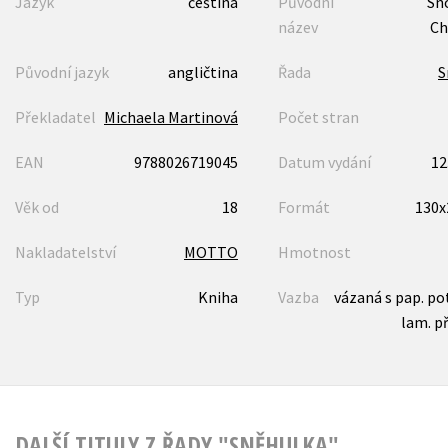
Jazyk
čeština
Původní
Sn
název
Ch
Původní jazyk
angličtina
Řada
S
Překladatel
Michaela Martinová
Počet stran
EAN
9788026719045
Datum vydání
12
Věk od
18
Formát
130
Nakladatelství
MOTTO
Hmotnost
Typ
Kniha
Vazba
vázaná s pap. p
lam. p
DALŠÍ TITULY Z ŘADY "SNĚHULKA"