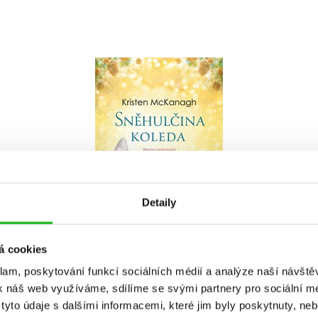
Sněhulčina koleda
Kristen McKanagh
Do košíku
Detaily
319 Kč
399 Kč
á cookies
klam, poskytování funkcí sociálních médií a analýze naší návšt
k náš web využíváme, sdílíme se svými partnery pro sociální méd
yto údaje s dalšími informacemi, které jim byly poskytnuty, neb