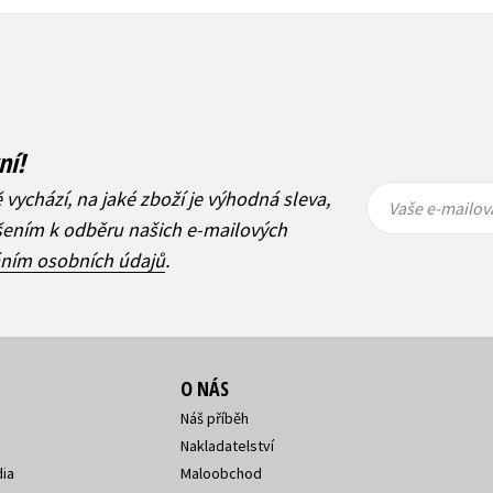
ní!
Vaše e-
Vaše e-
ě vychází, na jaké zboží je výhodná sleva,
mailová
mailová
Vaše e-mailov
adresa
adresa
ášením k odběru našich e-mailových
áním osobních údajů
.
O NÁS
Náš příběh
Nakladatelství
ia
Maloobchod