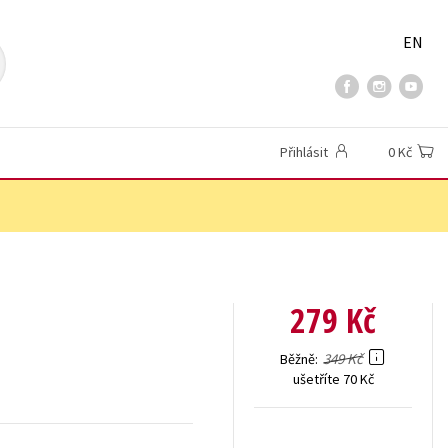
EN
Přihlásit
0 Kč
279 Kč
349 Kč
Běžně
ušetříte 70 Kč