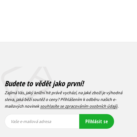
Budete to vědět jako první!
Zajímá Vás, jaký knižní hit právě vychází, na jaké zboží je výhodná
sleva, jaká běží soutěž o ceny? Přihlášením k odběru našich e-
mailových novinek
souhlasíte se zpracováním osobních údajů
.
Vaše e-
Vaše e-
Přihlásit se
mailová
mailová
Vaše e-mailová adresa
adresa
adresa