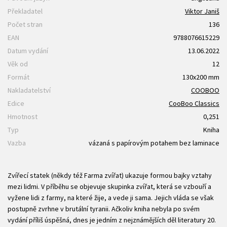
Překladatel
Viktor Janiš
Počet stran
136
EAN
9788076615229
Datum vydání
13.06.2022
Věk od
12
Formát
130x200 mm
Nakladatelství
COOBOO
Edice
CooBoo Classics
Hmotnost
0,251
Typ
Kniha
Vazba
vázaná s papírovým potahem bez laminace
Zvířecí statek (někdy též Farma zvířat) ukazuje formou bajky vztahy
mezi lidmi. V příběhu se objevuje skupinka zvířat, která se vzbouří a
vyžene lidi z farmy, na které žije, a vede ji sama. Jejich vláda se však
postupně zvrhne v brutální tyranii. Ačkoliv kniha nebyla po svém
vydání příliš úspěšná, dnes je jedním z nejznámějších děl literatury 20.