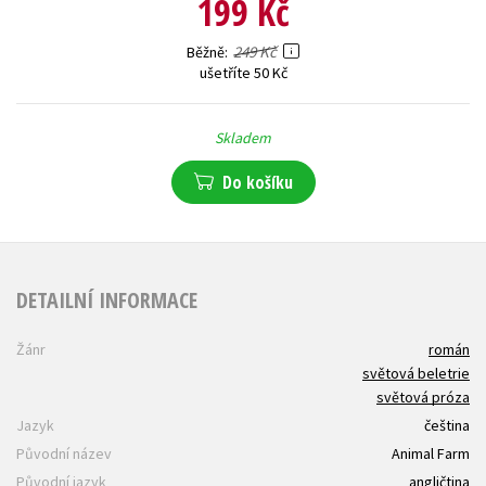
199 Kč
249 Kč
Běžně
ušetříte 50 Kč
Skladem
Do košíku
DETAILNÍ INFORMACE
Žánr
román
světová beletrie
světová próza
Jazyk
čeština
Původní název
Animal Farm
Původní jazyk
angličtina