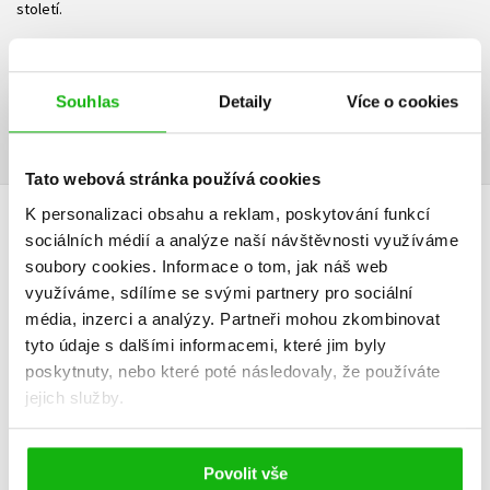
století.
Ke stažení
Souhlas
Detaily
Více o cookies
Ukázka.pdf
PDF
Tato webová stránka používá cookies
K personalizaci obsahu a reklam, poskytování funkcí
HODNOCENÍ ČTENÁŘŮ
sociálních médií a analýze naší návštěvnosti využíváme
soubory cookies.
Informace o tom, jak náš web
V současné době nejsou vytvořena žádná uživatelská hodnocení.
využíváme, sdílíme se svými partnery pro sociální
média, inzerci a analýzy.
Partneři mohou zkombinovat
tyto údaje s dalšími informacemi, které jim byly
Vaše hodnocení
poskytnuty, nebo které poté následovaly, že používáte
Uživatelskou recenzi mohou vkládat pouze registrovaní uživatelé
jejich služby.
Přihlásit
Povolit vše