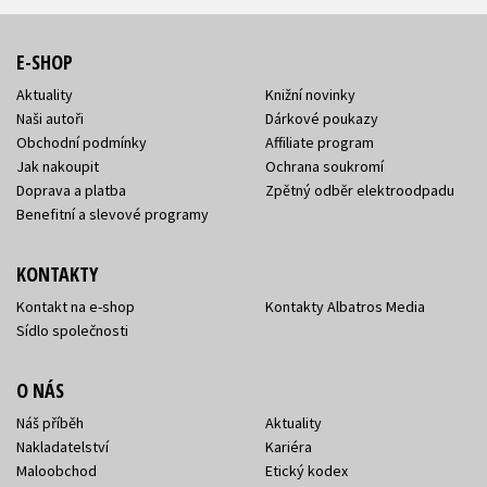
E-SHOP
Aktuality
Knižní novinky
Naši autoři
Dárkové poukazy
Obchodní podmínky
Affiliate program
Jak nakoupit
Ochrana soukromí
Doprava a platba
Zpětný odběr elektroodpadu
Benefitní a slevové programy
KONTAKTY
Kontakt na e-shop
Kontakty Albatros Media
Sídlo společnosti
O NÁS
Náš příběh
Aktuality
Nakladatelství
Kariéra
Maloobchod
Etický kodex