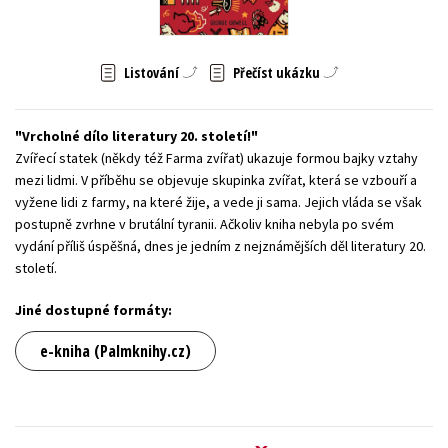
Young adult (SK)
Zahraniční literatura
Zdraví a životní styl
Listování
Přečíst ukázku
Všechny tituly
Vrcholné dílo literatury 20. století!
Zvířecí statek (někdy též Farma zvířat) ukazuje formou bajky vztahy
mezi lidmi. V příběhu se objevuje skupinka zvířat, která se vzbouří a
vyžene lidi z farmy, na které žije, a vede ji sama. Jejich vláda se však
postupně zvrhne v brutální tyranii. Ačkoliv kniha nebyla po svém
vydání příliš úspěšná, dnes je jedním z nejznámějších děl literatury 20.
století.
Jiné dostupné formáty:
e-kniha (Palmknihy.cz)