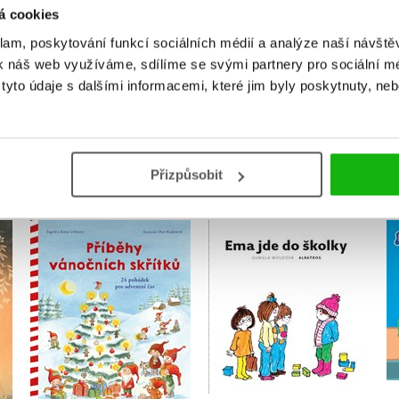
á cookies
Přihlásit
klam, poskytování funkcí sociálních médií a analýze naší návšt
k náš web využíváme, sdílíme se svými partnery pro sociální méd
yto údaje s dalšími informacemi, které jim byly poskytnuty, neb
MOHLO BY VÁS TAKÉ ZAJÍMAT
Přizpůsobit
 a
Příběhy vánočních
Ema jde do školky
skřítků
Gunilla Woldová
Ingrid Uebeová
Do košíku