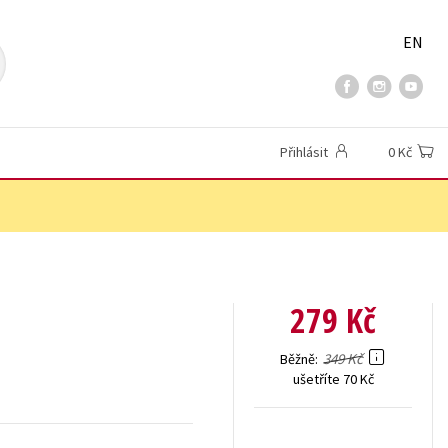
EN
Přihlásit
0 Kč
279 Kč
349 Kč
Běžně
ušetříte 70 Kč