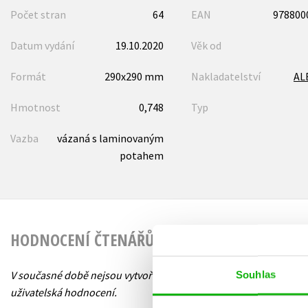
Počet stran
64
EAN
978800
Datum vydání
19.10.2020
Věk od
Formát
290x290 mm
Nakladatelství
AL
Hmotnost
0,748
Typ
Vazba
vázaná s laminovaným
potahem
HODNOCENÍ ČTENÁŘŮ
V současné době nejsou vytvořena žádná
Souhlas
uživatelská hodnocení.