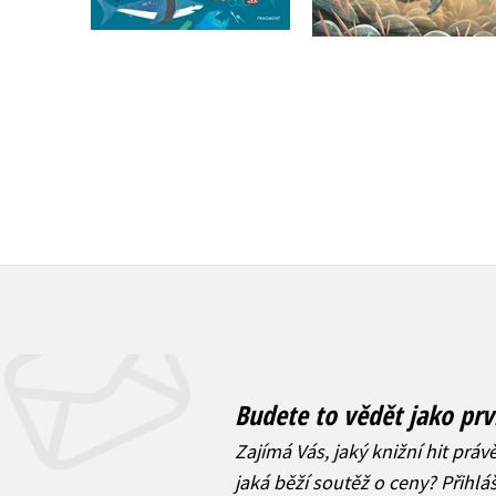
Do košíku
199 Kč
249 Kč
263 Kč
329 Kč
Budete to vědět jako prv
Zajímá Vás, jaký knižní hit práv
jaká běží soutěž o ceny? Přihl