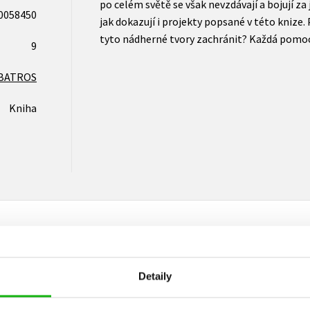
po celém světě se však nevzdávají a bojují za 
0058450
jak dokazují i projekty popsané v této knize
tyto nádherné tvory zachránit? Každá pomoc
9
BATROS
Kniha
Vaše hodnocení
Detaily
Uživatelskou recenzi mohou vkládat pouze registrovaní uživat