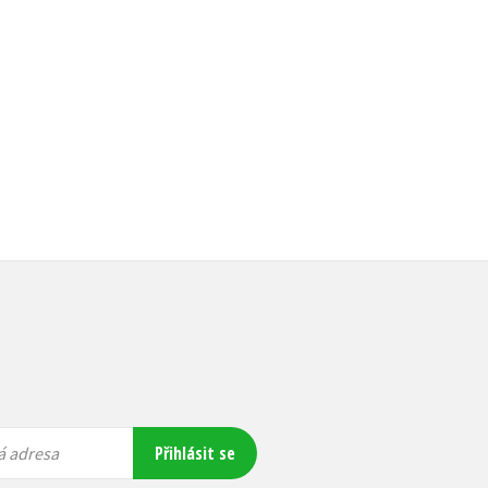
Do košíku
Do košíku
159 Kč
199 Kč
215 Kč
269 Kč
Přihlásit se
á adresa