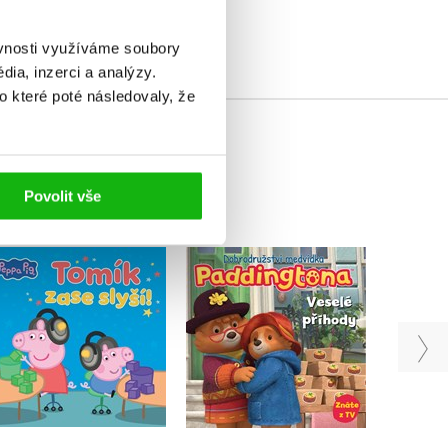
ěvnosti využíváme soubory
ia, inzerci a analýzy.
o které poté následovaly, že
Povolit vše
Dobrodružství
Peppa Pig - Tomík zase
Bing
medvídka Paddingtona
slyší!
- Veselé příhody
Kolektiv
Kolektiv