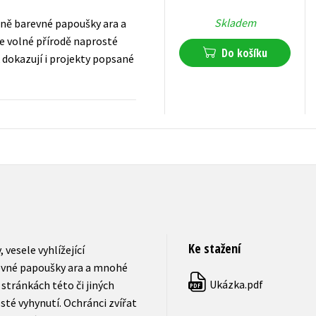
Skladem
erně barevné papoušky ara a
ve volné přírodě naprosté
Do košíku
ak dokazují i projekty popsané
279
Kč
s DPH
Ke stažení
vesele vyhlížející
revné papoušky ara a mnohé
Ukázka.pdf
 stránkách této či jiných
PDF
sté vyhynutí. Ochránci zvířat