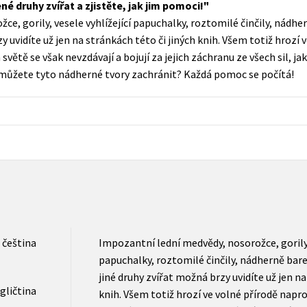
é druhy zvířat a zjistěte, jak jim pomoci!
Populárně - naučná pro dospělé
e, gorily, vesele vyhlížející papuchalky, roztomilé činčily, nádh
Young adult (SK)
Populárně - naučné pro děti
 uvidíte už jen na stránkách této či jiných knih. Všem totiž hrozí 
Zahraniční literatura
světě se však nevzdávají a bojují za jejich záchranu ze všech sil, j
Předškoláci
pomůžete tyto nádherné tvory zachránit? Každá pomoc se počítá!
Zdraví a životní styl
Příroda a zahrada
šechny tituly
čeština
Impozantní lední medvědy, nosorožce, gorily, 
papuchalky, roztomilé činčily, nádherně ba
jiné druhy zvířat možná brzy uvidíte už jen na
gličtina
knih. Všem totiž hrozí ve volné přírodě napro