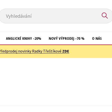
Vyhledávání
ANGLICKÉ KNIHY -20%
NOVÝ VÝPRODEJ -70 %
O NÁS
Předprodej novinky Radky Třeštíkové
ZDE
Přírodní vědy
Křížovky
Společnost, politika
Kuchařky
Technika a věda
New Adult
Učebnice
Ostatní
Umění a kultura
Počítače
Výchova a pedagogika
Poezie
Young adult