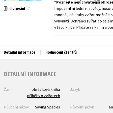
Poznejte nejúchvatnější ohrožen
Auto - moto
Listování
Impozantní lední medvědy, nosorožc
Jazyky
Beletrie pro děti
mnohé jiné druhy zvířat možná brzy
Kalendáře
vyhynutí. Ochránci zvířat po celém 
Beletrie pro dospělé
v této knize. Přidáte se k nim a 
Kariéra a osobní rozvoj
Byznys a ekonomie
Komiks
Detailní informace
Hodnocení čtenářů
V
DETAILNÍ INFORMACE
Žánr
obrázková kniha
Jazyk
příběhy o zvířatech
Původní název
Saving Species
Původní jazyk
an