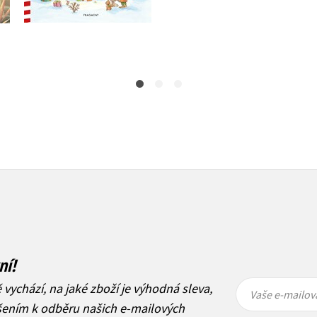
Do košíku
199 Kč
249 Kč
239 Kč
299 Kč
ní!
Vaše e-
Vaše e-
ě vychází, na jaké zboží je výhodná sleva,
mailová
mailová
Vaše e-mailov
adresa
adresa
ášením k odběru našich e-mailových