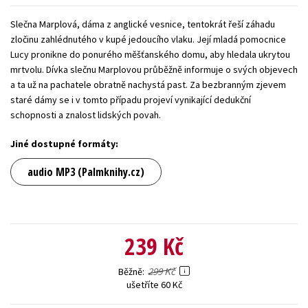
Young adult (SK)
Zahraniční literatura
Zdraví a životní styl
Slečna Marplová, dáma z anglické vesnice, tentokrát řeší záhadu
zločinu zahlédnutého v kupé jedoucího vlaku. Její mladá pomocnice
Všechny tituly
Lucy pronikne do ponurého měšťanského domu, aby hledala ukrytou
mrtvolu. Dívka slečnu Marplovou průběžně informuje o svých objevech
a ta už na pachatele obratně nachystá past. Za bezbranným zjevem
staré dámy se i v tomto případu projeví vynikající dedukční
schopnosti a znalost lidských povah.
Jiné dostupné formáty:
audio MP3 (Palmknihy.cz)
239 Kč
299 Kč
Běžně
ušetříte 60 Kč