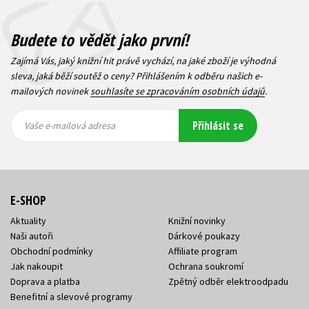
Budete to vědět jako první!
Zajímá Vás, jaký knižní hit právě vychází, na jaké zboží je výhodná
sleva, jaká běží soutěž o ceny? Přihlášením k odběru našich e-
mailových novinek
souhlasíte se zpracováním osobních údajů
.
Vaše e-
Vaše e-
Přihlásit se
mailová
mailová
Vaše e-mailová adresa
adresa
adresa
E-SHOP
Aktuality
Knižní novinky
Naši autoři
Dárkové poukazy
Obchodní podmínky
Affiliate program
Jak nakoupit
Ochrana soukromí
Doprava a platba
Zpětný odběr elektroodpadu
Benefitní a slevové programy