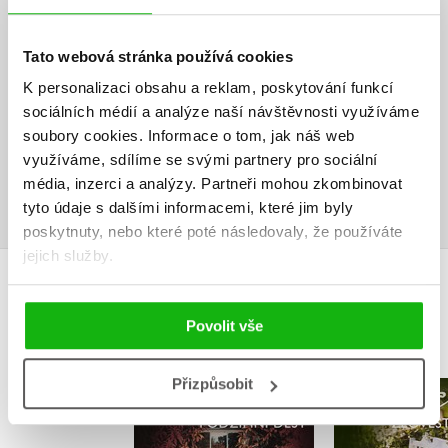
HODNOCENÍ ČTENÁŘŮ
V současné době nejsou vytvořena žádná uživatelská hodnocení.
Tato webová stránka používá cookies
K personalizaci obsahu a reklam, poskytování funkcí
Vaše hodnocení
sociálních médií a analýze naší návštěvnosti využíváme
soubory cookies.
Informace o tom, jak náš web
Uživatelskou recenzi mohou vkládat pouze registrovaní uživatelé
využíváme, sdílíme se svými partnery pro sociální
média, inzerci a analýzy.
Partneři mohou zkombinovat
Přihlásit
tyto údaje s dalšími informacemi, které jim byly
poskytnuty, nebo které poté následovaly, že používáte
jejich služby.
MOHLO BY VÁS TAKÉ ZAJÍMAT
Povolit vše
Přizpůsobit
Zlověstn
Podzimní děsy
(audiok
(audiokniha)