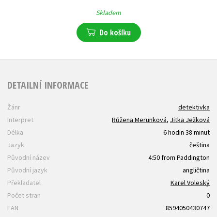
Skladem
Do košíku
DETAILNÍ INFORMACE
Žánr
detektivka
Interpret
Růžena Merunková
,
Jitka Ježková
Délka
6 hodin 38 minut
Jazyk
čeština
Původní název
4:50 from Paddington
Původní jazyk
angličtina
Překladatel
Karel Voleský
Počet stran
0
EAN
8594050430747