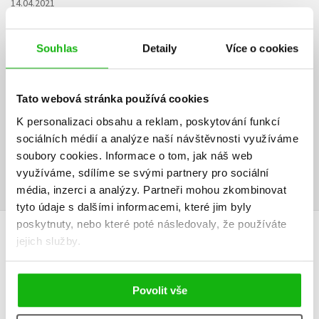
14.04.2021
Vyborne, napinave, ctive. A konecne se pohnul vztah Callanach -
Turnerova. I kdyz na konci to Ava zase podelala, ach jo. Tak snad v
Souhlas
Detaily
Více o cookies
dalsim dile se to uz rozlouskne.
Tato webová stránka používá cookies
Vaše hodnocení
K personalizaci obsahu a reklam, poskytování funkcí
Uživatelskou recenzi mohou vkládat pouze registrovaní uživatelé
sociálních médií a analýze naší návštěvnosti využíváme
soubory cookies.
Informace o tom, jak náš web
Přihlásit
využíváme, sdílíme se svými partnery pro sociální
média, inzerci a analýzy.
Partneři mohou zkombinovat
tyto údaje s dalšími informacemi, které jim byly
poskytnuty, nebo které poté následovaly, že používáte
AUTOR KNIHY
jejich služby.
Povolit vše