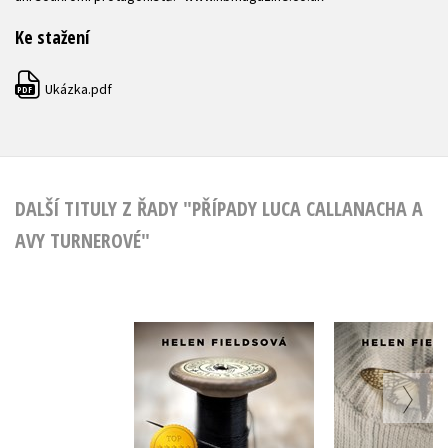
Ke stažení
Ukázka.pdf
PDF
DALŠÍ TITULY Z ŘADY "PŘÍPADY LUCA CALLANACHA A
AVY TURNEROVÉ"
Dokonalé ticho
Dokonalé
Helen Fieldsová
Helen Fie