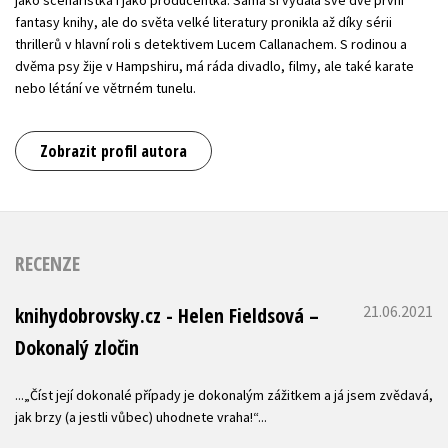
fantasy knihy, ale do světa velké literatury pronikla až díky sérii
thrillerů v hlavní roli s detektivem Lucem Callanachem. S rodinou a
dvěma psy žije v Hampshiru, má ráda divadlo, filmy, ale také karate
nebo létání ve větrném tunelu.
Zobrazit profil autora
RECENZE
21.06.2021
knihydobrovsky.cz - Helen Fieldsová –
Dokonalý zločin
...„Číst její dokonalé případy je dokonalým zážitkem a já jsem zvědavá,
jak brzy (a jestli vůbec) uhodnete vraha!“...