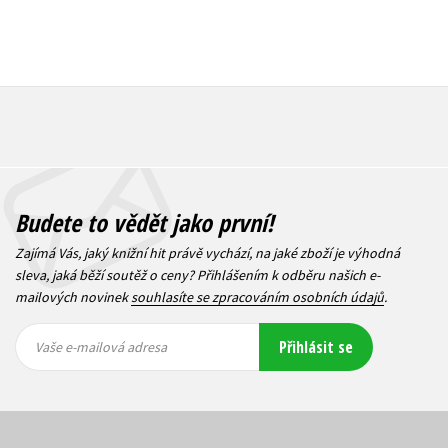
Budete to vědět jako první!
Zajímá Vás, jaký knižní hit právě vychází, na jaké zboží je výhodná
sleva, jaká běží soutěž o ceny? Přihlášením k odběru našich e-
mailových novinek
souhlasíte se zpracováním osobních údajů
.
Vaše e-
Vaše e-
Přihlásit se
mailová
mailová
Vaše e-mailová adresa
adresa
adresa