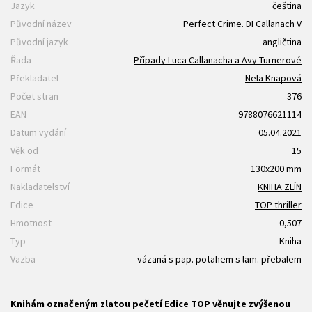
Jazyk
čeština
Původní název
Perfect Crime. DI Callanach V
Původní jazyk
angličtina
Řada
Případy Luca Callanacha a Avy Turnerové
Překladatel
Nela Knapová
Počet stran
376
EAN
9788076621114
Datum vydání
05.04.2021
Věk od
15
Formát
130x200 mm
Nakladatelství
KNIHA ZLÍN
Edice
TOP thriller
Hmotnost
0,507
Typ
Kniha
Vazba
vázaná s pap. potahem s lam. přebalem
Knihám označeným zlatou pečetí Edice TOP věnujte zvýšenou