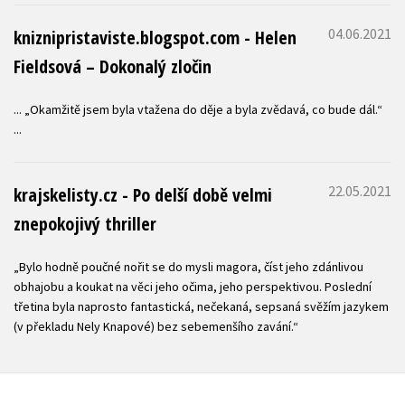
04.06.2021
kniznipristaviste.blogspot.com - Helen
Fieldsová – Dokonalý zločin
... „Okamžitě jsem byla vtažena do děje a byla zvědavá, co bude dál.“
...
22.05.2021
krajskelisty.cz - Po delší době velmi
znepokojivý thriller
„Bylo hodně poučné nořit se do mysli magora, číst jeho zdánlivou
obhajobu a koukat na věci jeho očima, jeho perspektivou. Poslední
třetina byla naprosto fantastická, nečekaná, sepsaná svěžím jazykem
(v překladu Nely Knapové) bez sebemenšího zavání.“