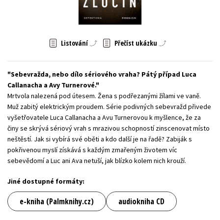
Young adult (SK)
Zahraniční literatura
Zdraví a životní styl
Všechny tituly
Listování
Přečíst ukázku
Sebevražda, nebo dílo sériového vraha? Pátý případ Luca
Callanacha a Avy Turnerové.
Mrtvola nalezená pod útesem. Žena s podřezanými žílami ve vaně.
Muž zabitý elektrickým proudem. Série podivných sebevražd přivede
vyšetřovatele Luca Callanacha a Avu Turnerovou k myšlence, že za
činy se skrývá sériový vrah s mrazivou schopností zinscenovat místo
neštěstí. Jak si vybírá své oběti a kdo další je na řadě? Zabiják s
pokřivenou myslí získává s každým zmařeným životem víc
sebevědomí a Luc ani Ava netuší, jak blízko kolem nich krouží.
Jiné dostupné formáty:
e-kniha (Palmknihy.cz)
audiokniha CD