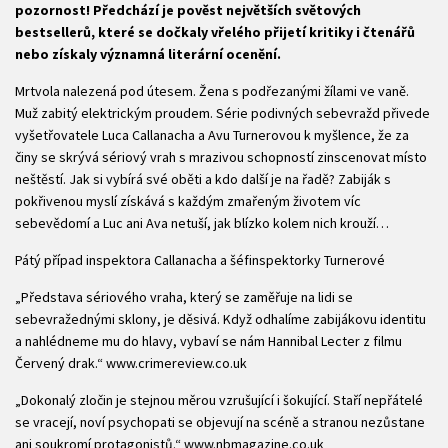
pozornost! Předchází je pověst největších světových
bestsellerů, které se dočkaly vřelého přijetí kritiky i čtenářů
nebo získaly významná literární ocenění.
Mrtvola nalezená pod útesem. Žena s podřezanými žílami ve vaně.
Muž zabitý elektrickým proudem. Série podivných sebevražd přivede
vyšetřovatele Luca Callanacha a Avu Turnerovou k myšlence, že za
činy se skrývá sériový vrah s mrazivou schopností zinscenovat místo
neštěstí. Jak si vybírá své oběti a kdo další je na řadě? Zabiják s
pokřivenou myslí získává s každým zmařeným životem víc
sebevědomí a Luc ani Ava netuší, jak blízko kolem nich krouží…
Pátý případ inspektora Callanacha a šéfinspektorky Turnerové
„Představa sériového vraha, který se zaměřuje na lidi se
sebevražednými sklony, je děsivá. Když odhalíme zabijákovu identitu
a nahlédneme mu do hlavy, vybaví se nám Hannibal Lecter z filmu
Červený drak.“ www.crimereview.co.uk
„Dokonalý zločin je stejnou měrou vzrušující i šokující. Staří nepřátelé
se vracejí, noví psychopati se objevují na scéně a stranou nezůstane
ani soukromí protagonistů.“ www.nbmagazine.co.uk