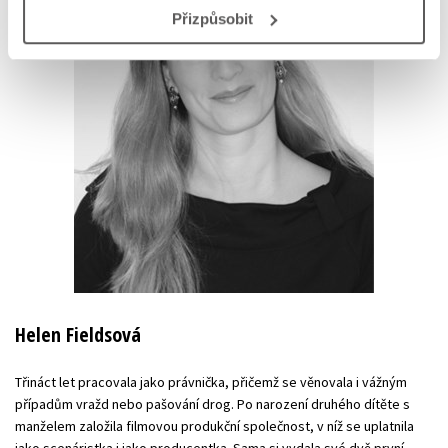
Přizpůsobit
Helen Fieldsová
Třináct let pracovala jako právnička, přičemž se věnovala i vážným
případům vražd nebo pašování drog. Po narození druhého dítěte s
manželem založila filmovou produkční společnost, v níž se uplatnila
jako scenáristka i jako producentka. Sama si vydala své dvě první