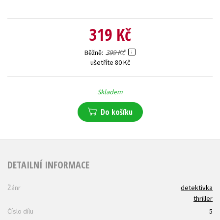
319 Kč
399 Kč
Běžně
ušetříte 80 Kč
Skladem
Do košíku
DETAILNÍ INFORMACE
Žánr
detektivka
thriller
Číslo dílu
5