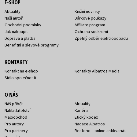
E-SHOP
Aktuality
Knižní novinky
Naši autoři
Dárkové poukazy
Obchodní podmínky
Affiliate program
Jak nakoupit
Ochrana soukromí
Doprava a platba
Zpětný odběr elektroodpadu
Benefitní a slevové programy
KONTAKTY
Kontakt na e-shop
Kontakty Albatros Media
Sídlo společnosti
O NÁS
Náš příběh
Aktuality
Nakladatelství
Kariéra
Maloobchod
Etický kodex
Pro autory
Nadace Albatros
Pro partnery
Restorio – online antikvariát