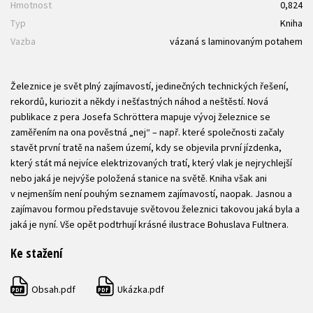
Hmotnost
0,824
Typ
Kniha
Vazba
vázaná s laminovaným potahem
Železnice je svět plný zajímavostí, jedinečných technických řešení,
rekordů, kuriozit a někdy i nešťastných náhod a neštěstí. Nová
publikace z pera Josefa Schröttera mapuje vývoj železnice se
zaměřením na ona pověstná „nej“ – např. které společnosti začaly
stavět první tratě na našem území, kdy se objevila první jízdenka,
který stát má nejvíce elektrizovaných tratí, který vlak je nejrychlejší
nebo jaká je nejvýše položená stanice na světě. Kniha však ani
v nejmenším není pouhým seznamem zajímavostí, naopak. Jasnou a
zajímavou formou představuje světovou železnici takovou jaká byla a
jaká je nyní. Vše opět podtrhují krásné ilustrace Bohuslava Fultnera.
Ke stažení
Obsah.pdf
Ukázka.pdf
PDF
PDF