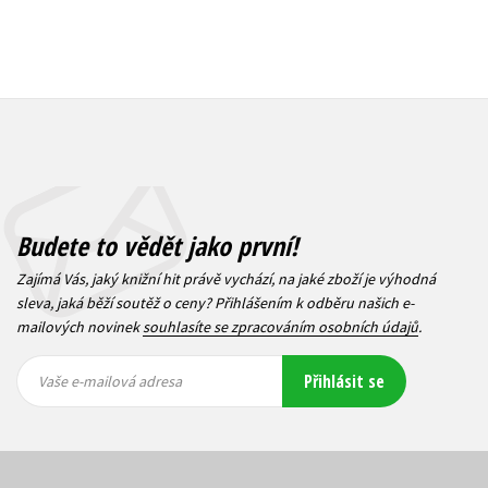
Budete to vědět jako první!
Zajímá Vás, jaký knižní hit právě vychází, na jaké zboží je výhodná
sleva, jaká běží soutěž o ceny? Přihlášením k odběru našich e-
mailových novinek
souhlasíte se zpracováním osobních údajů
.
Vaše e-
Vaše e-
Přihlásit se
mailová
mailová
Vaše e-mailová adresa
adresa
adresa