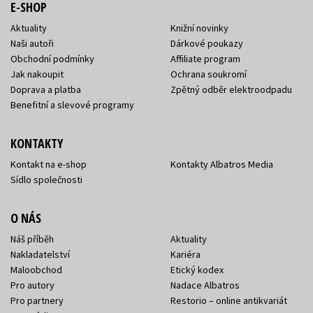
E-SHOP
Aktuality
Knižní novinky
Naši autoři
Dárkové poukazy
Obchodní podmínky
Affiliate program
Jak nakoupit
Ochrana soukromí
Doprava a platba
Zpětný odběr elektroodpadu
Benefitní a slevové programy
KONTAKTY
Kontakt na e-shop
Kontakty Albatros Media
Sídlo společnosti
O NÁS
Náš příběh
Aktuality
Nakladatelství
Kariéra
Maloobchod
Etický kodex
Pro autory
Nadace Albatros
Pro partnery
Restorio – online antikvariát