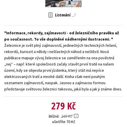
Young adult (SK)
Zahraniční literatura
Zdraví a životní styl
Listování
Všechny tituly
Informace, rekordy, zajímavosti - od železničního pravěku až
po současnost. To vše doplněné nádhernými ilustracemi.
Železnice je svět plný zajímavostí, jedinečných technických řešení,
rekordů, kuriozit a někdy i nešťastných náhod a neštěstí. Nová
publikace mapuje vývoj železnice se zaměřením na ona pověstná
„nej“ – např. které společnosti začaly stavět první tratě na našem
území, kdy se objevila první jízdenka, který stát má nejvíce
elektrizovaných tratí a mnohé další. Kniha však není pouhým
seznamem zajímavostí, naopak. Jasnou a zajímavou formou
představuje světovou železnici takovou, jaká byla a jak ji známe dnes.
279 Kč
349 Kč
Běžně
ušetříte 70 Kč