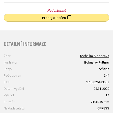
Nedostupné
Prodej ukončen
DETAILNÍ INFORMACE
Žánr
technika & doprava
Ilustrátor
Bohuslav Fultner
Jazyk
čeština
Počet stran
144
EAN
9788026433583
Datum vydání
09.11.2020
Věk od
14
Formát
210x285 mm
Nakladatelství
CPRESS