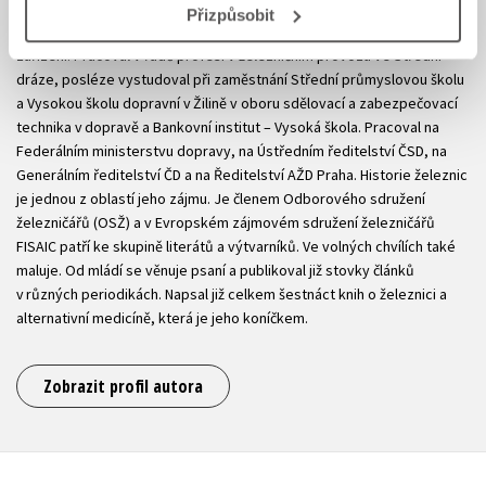
Přizpůsobit
Vyučil se elektromechanikem sdělovacích a zabezpečovacích
zařízení. Pracoval v řadě profesí v železničním provozu ve Střední
dráze, posléze vystudoval při zaměstnání Střední průmyslovou školu
a Vysokou školu dopravní v Žilině v oboru sdělovací a zabezpečovací
technika v dopravě a Bankovní institut – Vysoká škola. Pracoval na
Federálním ministerstvu dopravy, na Ústředním ředitelství ČSD, na
Generálním ředitelství ČD a na Ředitelství AŽD Praha. Historie železnic
je jednou z oblastí jeho zájmu. Je členem Odborového sdružení
železničářů (OSŽ) a v Evropském zájmovém sdružení železničářů
FISAIC patří ke skupině literátů a výtvarníků. Ve volných chvílích také
maluje. Od mládí se věnuje psaní a publikoval již stovky článků
v různých periodikách. Napsal již celkem šestnáct knih o železnici a
alternativní medicíně, která je jeho koníčkem.
Zobrazit profil autora