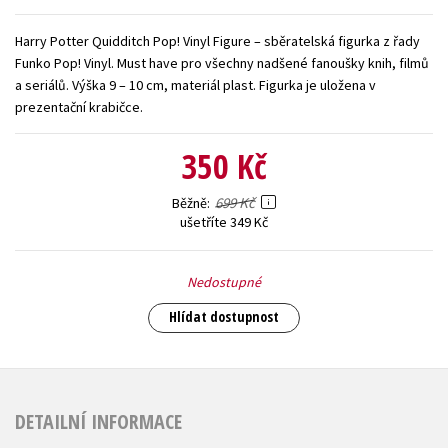
Young adult (SK)
Zahraniční literatura
Zdraví a životní styl
Harry Potter Quidditch Pop! Vinyl Figure – sběratelská figurka z řady
Funko Pop! Vinyl. Must have pro všechny nadšené fanoušky knih, filmů
Všechny tituly
a seriálů. Výška 9 – 10 cm, materiál plast. Figurka je uložena v
prezentační krabičce.
350 Kč
699 Kč
Běžně
ušetříte 349 Kč
Nedostupné
Hlídat dostupnost
DETAILNÍ INFORMACE