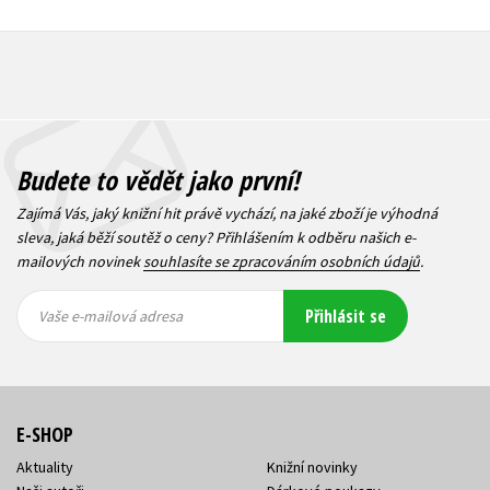
Budete to vědět jako první!
Zajímá Vás, jaký knižní hit právě vychází, na jaké zboží je výhodná
sleva, jaká běží soutěž o ceny? Přihlášením k odběru našich e-
mailových novinek
souhlasíte se zpracováním osobních údajů
.
Vaše e-
Vaše e-
Přihlásit se
mailová
mailová
Vaše e-mailová adresa
adresa
adresa
E-SHOP
Aktuality
Knižní novinky