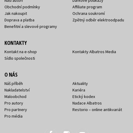
Naši autoři
Dárkové poukazy
Obchodní podmínky
Affiliate program
Jak nakoupit
Ochrana soukromí
Doprava a platba
Zpětný odběr elektroodpadu
Benefitní a slevové programy
KONTAKTY
Kontakt na e-shop
Kontakty Albatros Media
Sídlo společnosti
O NÁS
Náš příběh
Aktuality
Nakladatelství
Kariéra
Maloobchod
Etický kodex
Pro autory
Nadace Albatros
Pro partnery
Restorio – online antikvariát
Pro média