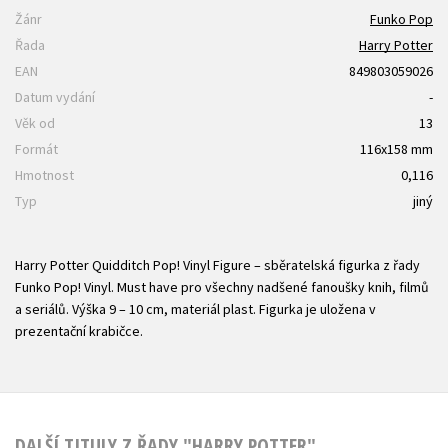
Žánr
Funko Pop
Řada
Harry Potter
EAN
849803059026
Datum vydání
-
Věk od
13
Formát
116x158 mm
Hmotnost
0,116
Typ
jiný
Harry Potter Quidditch Pop! Vinyl Figure – sběratelská figurka z řady
Funko Pop! Vinyl. Must have pro všechny nadšené fanoušky knih, filmů
a seriálů. Výška 9 – 10 cm, materiál plast. Figurka je uložena v
prezentační krabičce.
DALŠÍ TITULY Z ŘADY "HARRY POTTER"