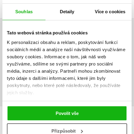
Souhlas
Detaily
Více o cookies
HODNOCENÍ ČTENÁŘŮ
Tato webová stránka používá cookies
K personalizaci obsahu a reklam, poskytování funkcí
V současné době nejsou vytvořena žádná uživatelská hodnocení.
sociálních médií a analýze naší návštěvnosti využíváme
soubory cookies.
Informace o tom, jak náš web
Vaše hodnocení
využíváme, sdílíme se svými partnery pro sociální
média, inzerci a analýzy.
Partneři mohou zkombinovat
Uživatelskou recenzi mohou vkládat pouze registrovaní uživatelé
tyto údaje s dalšími informacemi, které jim byly
poskytnuty, nebo které poté následovaly, že používáte
Přihlásit
jejich služby.
Povolit vše
MOHLO BY VÁS TAKÉ ZAJÍMAT
Přizpůsobit