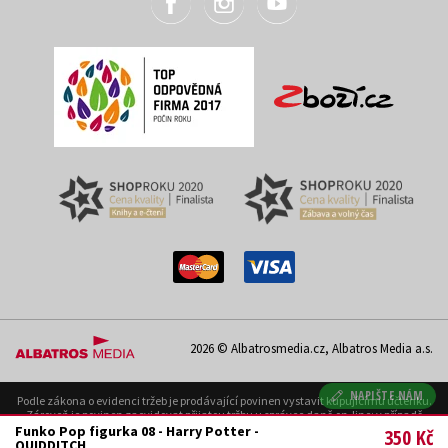
2026 © Albatrosmedia.cz, Albatros Media a.s.
NAPIŠTE NÁM
Podle zákona o evidenci tržeb je prodávající povinen vystavit kupujícímu účtenku.
Zároveň je povinen zaevidovat přijatou tržbu u správce daně on-line; v případě
technického výpadku pak nejpozději do 48 hodin. Uvedené se týká pouze případů
Funko Pop figurka 08 - Harry Potter -
350 Kč
podléhajících EET.
QUIDDITCH