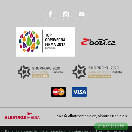
2026 © Albatrosmedia.cz, Albatros Media a.s.
NAPIŠTE NÁM
Podle zákona o evidenci tržeb je prodávající povinen vystavit kupujícímu účtenku.