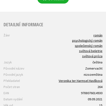
DETAILNÍ INFORMACE
Žánr
román
psychologický román
společenský román
světová beletrie
světová próza
Jazyk
čeština
Původní název
Zomervacht
Původní jazyk
nizozemština
Překladatel
Veronika ter Harmsel Havlíková
Počet stran
264
EAN
9788076014930
Datum vydání
09.09.2021
Věk od
15