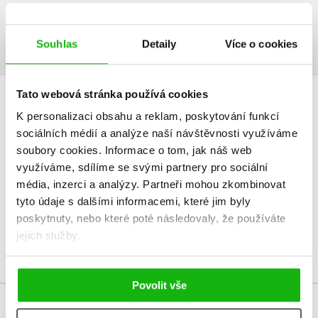
Ukázka.pdf
PDF
Souhlas
Detaily
Více o cookies
Tato webová stránka používá cookies
HODNOCENÍ ČTENÁŘŮ
K personalizaci obsahu a reklam, poskytování funkcí
sociálních médií a analýze naší návštěvnosti využíváme
V současné době nejsou vytvořena žádná uživatelská hodnocení.
soubory cookies.
Informace o tom, jak náš web
využíváme, sdílíme se svými partnery pro sociální
Vaše hodnocení
média, inzerci a analýzy.
Partneři mohou zkombinovat
tyto údaje s dalšími informacemi, které jim byly
Uživatelskou recenzi mohou vkládat pouze registrovaní uživatelé
poskytnuty, nebo které poté následovaly, že používáte
jejich služby.
Přihlásit
Povolit vše