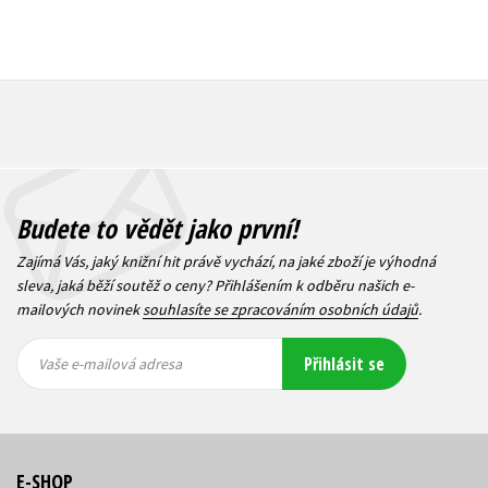
Budete to vědět jako první!
Zajímá Vás, jaký knižní hit právě vychází, na jaké zboží je výhodná
sleva, jaká běží soutěž o ceny? Přihlášením k odběru našich e-
mailových novinek
souhlasíte se zpracováním osobních údajů
.
Vaše e-
Vaše e-
Přihlásit se
mailová
mailová
Vaše e-mailová adresa
adresa
adresa
E-SHOP