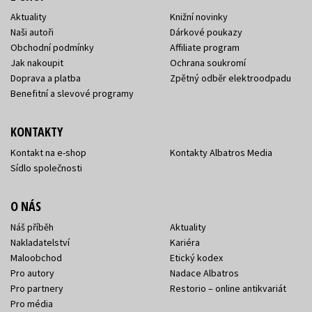
Aktuality
Knižní novinky
Naši autoři
Dárkové poukazy
Obchodní podmínky
Affiliate program
Jak nakoupit
Ochrana soukromí
Doprava a platba
Zpětný odběr elektroodpadu
Benefitní a slevové programy
KONTAKTY
Kontakt na e-shop
Kontakty Albatros Media
Sídlo společnosti
O NÁS
Náš příběh
Aktuality
Nakladatelství
Kariéra
Maloobchod
Etický kodex
Pro autory
Nadace Albatros
Pro partnery
Restorio – online antikvariát
Pro média