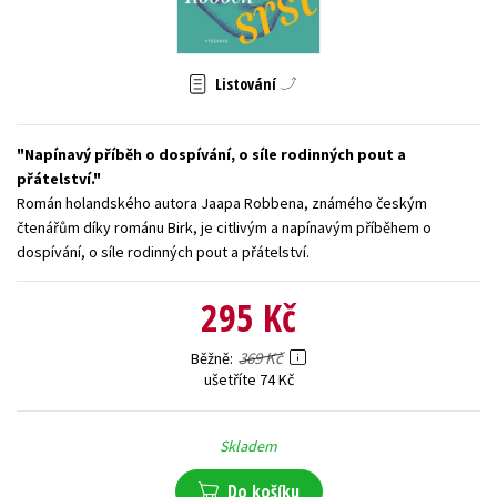
Young adult (SK)
Zahraniční literatura
Zdraví a životní styl
Všechny tituly
Listování
Napínavý příběh o dospívání, o síle rodinných pout a
přátelství.
Román holandského autora Jaapa Robbena, známého českým
čtenářům díky románu Birk, je citlivým a napínavým příběhem o
dospívání, o síle rodinných pout a přátelství.
295 Kč
369 Kč
Běžně
ušetříte 74 Kč
Skladem
Do košíku