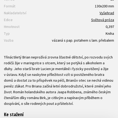
Formát
130x200 mm
Nakladatelství
Vyšehrad
Edice
Světová próza
Hmotnost
0,397
Typ
Kniha
Vazba
vázaná s pap. potahem s lam. přebalem
Třináctiletý Brian neprožívá zrovna šťastné dětství, po rozvodu svých
rodičů žije v maringotce s otcem, který se potýká s alkoholem a
dluhy. Jeho starší bratr Lucien je mentálně i fyzicky postižený a žije
v ústavu. Když se naskytne příležitost vzít si postiženého bratra
domů a dostat za to příspěvek na péči, Brianův otec se nechá vidinou
peněz zlákat. Pro Briana začíná letní dobrodružství, které změní jeho
život. Román holandského autora Jaapa Robbena, známého českým
čtenářům díky románu Birk, je citlivým a napínavým příběhem o
dospívání, o síle rodinných pout a přátelství.
Ke stažení