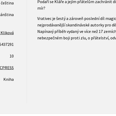
Podaří se Kláře a jejím přátelům zachránit d
čeština
mír?
dánština
Vrativec je šestý a zároveň poslední díl magi
nejprodávanější skandinávské autorky pro dě
Napínavý příběh vydaný ve více než 17 zemích
 Kliková
nebezpečném boji proti zlu, o přátelství, od
6437291
10
CPRESS
Kniha