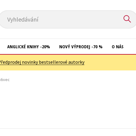
Vyhledávání
ANGLICKÉ KNIHY -20%
NOVÝ VÝPRODEJ -70 %
O NÁS
Předprodej novinky bestsellerové autorky
Přírodní vědy
Křížovky
Společnost, politika
ativec
Kuchařky
Technika a věda
New Adult
Učebnice
Ostatní
Umění a kultura
Počítače
Výchova a pedagogika
Poezie
Young adult