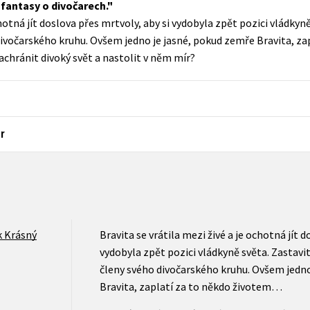
 fantasy o divočarech.
Populárně - naučná pro dospělé
chotná jít doslova přes mrtvoly, aby si vydobyla zpět pozici vládkyně
Young adult (SK)
Populárně - naučné pro děti
 divočarského kruhu. Ovšem jedno je jasné, pokud zemře Bravita, z
Zahraniční literatura
achránit divoký svět a nastolit v něm mír?
Předškoláci
Zdraví a životní styl
Příroda a zahrada
r
šechny tituly
k Krásný
Bravita se vrátila mezi živé a je ochotná jít d
vydobyla zpět pozici vládkyně světa. Zastavit
členy svého divočarského kruhu. Ovšem jedno
Bravita, zaplatí za to někdo životem…