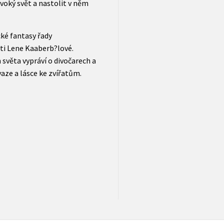
ivoký svět a nastolit v něm
cké fantasy řady
ti Lene Kaaberb?lové.
 světa vypráví o divočarech a
vaze a lásce ke zvířatům.