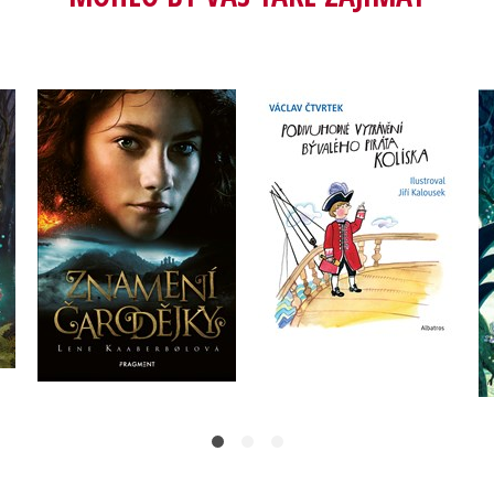
Podivuhodné vyprávění
ve
Znamení čarodějky
bývalého piráta
Kolíska
Lene Kaaberbolová
Václav Čtvrtek
Do košíku
Do košíku
215 Kč
269 Kč
263 Kč
329 Kč