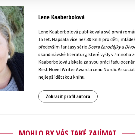
Lene Kaaberbolová
Lene Kaaberbolová publikovala své první romány
15 let. Napsala více než 30 knih pro děti, mládež 
především fantasy série
Dcera čarodějky
a
Divo
skandinávské literatury, které vyšly v ?mnoha 
Kaaberbolová získala za svou práci řadu oceněn
Best Novel Writer Award a cenu Nordic Associat
nejlepší dětskou knihu.
Zobrazit profil autora
MOHLO BY VÁS TAKÉ ZAJÍMAT