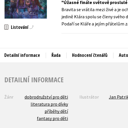
Úžasné finále světově proslulé
Auto - moto
Bravita se vrátila mezi živé a je o
Jazyky
Beletrie pro děti
jedině Klára spolu se členy svého
Kalendáře
Podaří se Kláře a jejím přátelům z
Beletrie pro dospělé
Listování
Kariéra a osobní rozvoj
Byznys a ekonomie
Komiks
Detailní informace
Řada
Hodnocení čtenářů
Auto
V
DETAILNÍ INFORMACE
Žánr
dobrodružství pro děti
Ilustrátor
Jan Patri
literatura pro dívky
příběhy dětí
fantasy pro děti