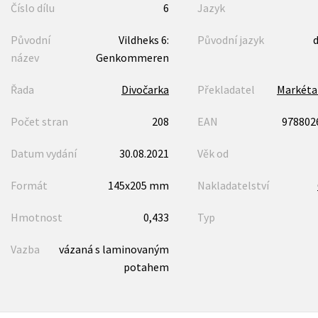
Číslo dílu
6
Jazyk
Původní
Vildheks 6:
Původní jazyk
název
Genkommeren
Řada
Divočarka
Překladatel
Markéta
Počet stran
208
EAN
978802
Datum vydání
30.08.2021
Věk od
Formát
145x205 mm
Nakladatelství
Hmotnost
0,433
Typ
Vazba
vázaná s laminovaným
potahem