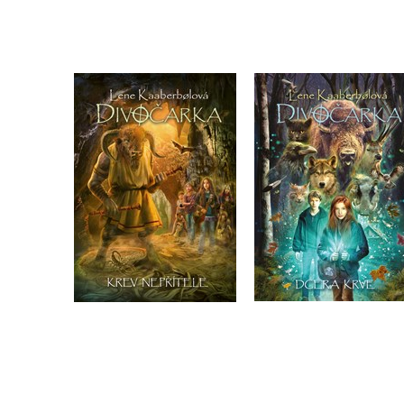
Divočarka: Krev
Divočarka: Dcera kr
nepřítele
Lene Kaaberbolová
Lene Kaaberbolová
Do košíku
Do košíku
199 Kč
249 Kč
199 Kč
249 Kč