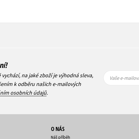
ní!
Vaše e-
Vaše e-
ě vychází, na jaké zboží je výhodná sleva,
mailová
mailová
Vaše e-mailov
adresa
adresa
ášením k odběru našich e-mailových
áním osobních údajů
.
O NÁS
Náš příběh