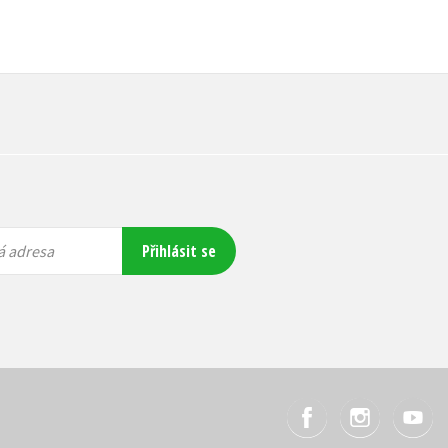
Přihlásit se
á adresa