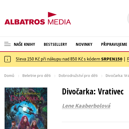
NAŠE KNIHY
BESTSELLERY
NOVINKY
PŘIPRAVUJEME
Sleva 150 Kč při nákupu nad 850 Kč s kódem
SRPEN150
|
ANGLICKÉ KNIHY -20 %
Cestování
NOVÝ VÝPRODEJ -70 %
Dárkové publikace
Domů
Beletrie pro děti
Dobrodružství pro děti
Divočarka: Vr
KNIHY S DÁRKEM
Dárkové zboží
Divočarka: Vrativec
ASTERIX S DÁRKEM
Digitální fotografie
Lene Kaaberbolová
🎁DÁRKOVÉ PUBLIKACE
Esoterika a duchovní svět
✉️ DÁRKOVÉ POUKAZY
Historie a military
Hobby