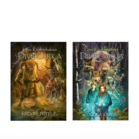
Divočarka: Krev
Divočarka: Dcera krve
nepřítele
Lene Kaaberbolová
Lene Kaaberbolová
Do košíku
Do košíku
199 Kč
249 Kč
199 Kč
249 Kč