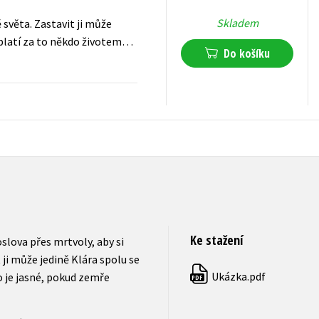
Skladem
 světa. Zastavit ji může
aplatí za to někdo životem…
Do košíku
239
Kč
s DPH
Ke stažení
oslova přes mrtvoly, aby si
 ji může jedině Klára spolu se
Ukázka.pdf
 je jasné, pokud zemře
PDF