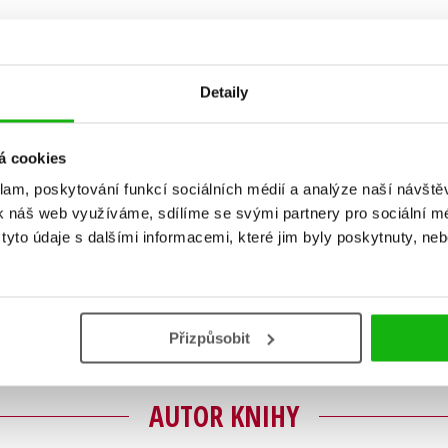
Detaily
á cookies
klam, poskytování funkcí sociálních médií a analýze naší návšt
k náš web využíváme, sdílíme se svými partnery pro sociální méd
Vaše hodnocení
yto údaje s dalšími informacemi, které jim byly poskytnuty, neb
Uživatelskou recenzi mohou vkládat pouze registrovaní uživat
Přihlásit
Přizpůsobit
AUTOR KNIHY