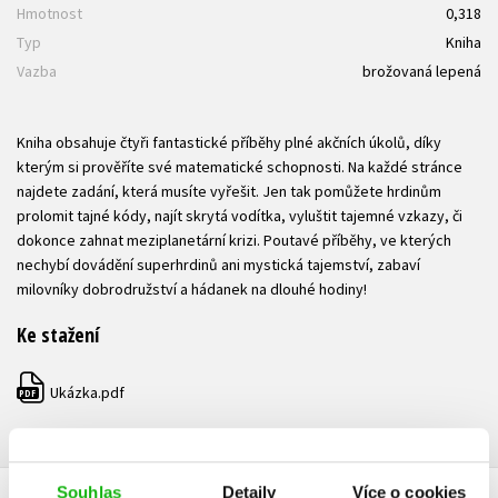
Hmotnost
0,318
Typ
Kniha
Vazba
brožovaná lepená
Kniha obsahuje čtyři fantastické příběhy plné akčních úkolů, díky
kterým si prověříte své matematické schopnosti. Na každé stránce
najdete zadání, která musíte vyřešit. Jen tak pomůžete hrdinům
prolomit tajné kódy, najít skrytá vodítka, vyluštit tajemné vzkazy, či
dokonce zahnat meziplanetární krizi. Poutavé příběhy, ve kterých
nechybí dovádění superhrdinů ani mystická tajemství, zabaví
milovníky dobrodružství a hádanek na dlouhé hodiny!
Ke stažení
Ukázka.pdf
PDF
Souhlas
Detaily
Více o cookies