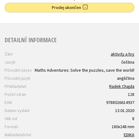
Prodej ukončen
DETAILNÍ INFORMACE
Žánr
aktivity a hry
Jazyk
čeština
Původní název
Maths Adventures: Solve the puzzles, save the world!
Původní jazyk
angličtina
Překladatel
Radek Chajda
Počet stran
128
EAN
9788026614937
Datum vydání
13.01.2020
Věk od
8
Formát
180x248 mm
Nakladatelství
EDIKA