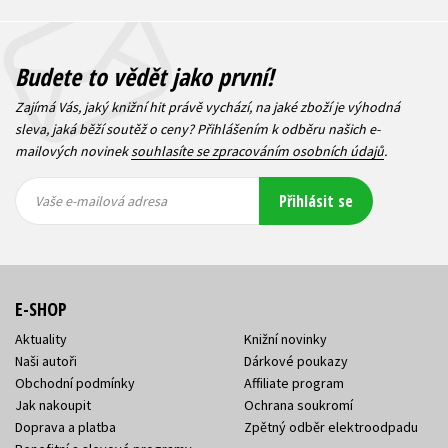
Budete to vědět jako první!
Zajímá Vás, jaký knižní hit právě vychází, na jaké zboží je výhodná
sleva, jaká běží soutěž o ceny? Přihlášením k odběru našich e-
mailových novinek
souhlasíte se zpracováním osobních údajů
.
Vaše e-
Vaše e-
Přihlásit se
mailová
mailová
Vaše e-mailová adresa
adresa
adresa
E-SHOP
Aktuality
Knižní novinky
Naši autoři
Dárkové poukazy
Obchodní podmínky
Affiliate program
Jak nakoupit
Ochrana soukromí
Doprava a platba
Zpětný odběr elektroodpadu