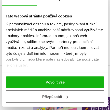
HODNOCENÍ ČTENÁŘŮ
Tato webová stránka používá cookies
V současné době nejsou vytvořena žádná uživatelská hodnocení.
K personalizaci obsahu a reklam, poskytování funkcí
Vaše hodnocení
sociálních médií a analýze naší návštěvnosti využíváme
soubory cookies.
Informace o tom, jak náš web
Uživatelskou recenzi mohou vkládat pouze registrovaní uživatelé
využíváme, sdílíme se svými partnery pro sociální
média, inzerci a analýzy.
Partneři mohou zkombinovat
Přihlásit
tyto údaje s dalšími informacemi, které jim byly
poskytnuty, nebo které poté následovaly, že používáte
jejich služby.
MOHLO BY VÁS TAKÉ ZAJÍMAT
Povolit vše
Přizpůsobit
Nejlepší módní hry
Papírové t
pro fanoušky