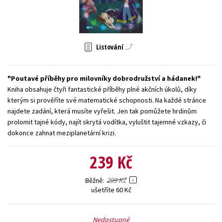
Young adult (SK)
Zahraniční literatura
Zdraví a životní styl
Všechny tituly
Listování
Poutavé příběhy pro milovníky dobrodružství a hádanek!
Kniha obsahuje čtyři fantastické příběhy plné akčních úkolů, díky
kterým si prověříte své matematické schopnosti. Na každé stránce
najdete zadání, která musíte vyřešit. Jen tak pomůžete hrdinům
prolomit tajné kódy, najít skrytá vodítka, vyluštit tajemné vzkazy, či
dokonce zahnat meziplanetární krizi.
239 Kč
299 Kč
Běžně
ušetříte 60 Kč
Nedostupné