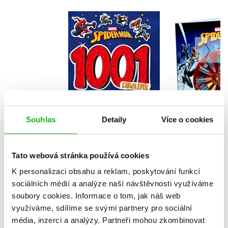
Spider-
Marvel Spider-Man -
Omalová
1001 samolepek
voskov
Kolekt
Kolektiv
Do košíku
Souhlas
Detaily
Více o cookies
Do košík
183 Kč
229 Kč
159 Kč
1
Tato webová stránka používá cookies
K personalizaci obsahu a reklam, poskytování funkcí
sociálních médií a analýze naší návštěvnosti využíváme
soubory cookies.
Informace o tom, jak náš web
využíváme, sdílíme se svými partnery pro sociální
média, inzerci a analýzy.
Partneři mohou zkombinovat