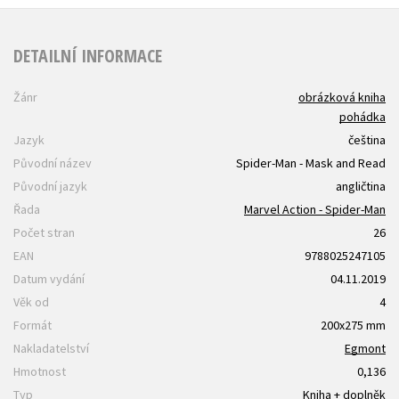
DETAILNÍ INFORMACE
Žánr
obrázková kniha
pohádka
Jazyk
čeština
Původní název
Spider-Man - Mask and Read
Původní jazyk
angličtina
Řada
Marvel Action - Spider-Man
Počet stran
26
EAN
9788025247105
Datum vydání
04.11.2019
Věk od
4
Formát
200x275 mm
Nakladatelství
Egmont
Hmotnost
0,136
Typ
Kniha + doplněk