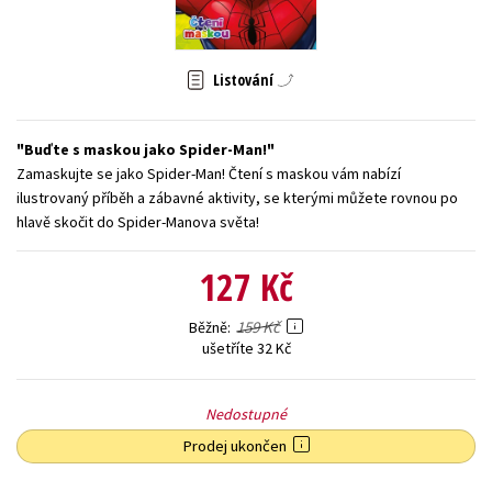
Young adult (SK)
Zahraniční literatura
Zdraví a životní styl
Listování
Všechny tituly
Buďte s maskou jako Spider-Man!
Zamaskujte se jako Spider-Man! Čtení s maskou vám nabízí
ilustrovaný příběh a zábavné aktivity, se kterými můžete rovnou po
hlavě skočit do Spider-Manova světa!
127 Kč
159 Kč
Běžně
ušetříte 32 Kč
Nedostupné
Prodej ukončen