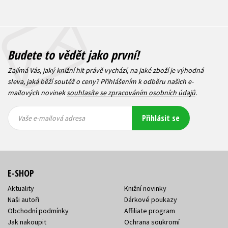
Budete to vědět jako první!
Zajímá Vás, jaký knižní hit právě vychází, na jaké zboží je výhodná
sleva, jaká běží soutěž o ceny? Přihlášením k odběru našich e-
mailových novinek
souhlasíte se zpracováním osobních údajů
.
Vaše e-
Vaše e-
Přihlásit se
mailová
mailová
Vaše e-mailová adresa
adresa
adresa
E-SHOP
Aktuality
Knižní novinky
Naši autoři
Dárkové poukazy
Obchodní podmínky
Affiliate program
Jak nakoupit
Ochrana soukromí