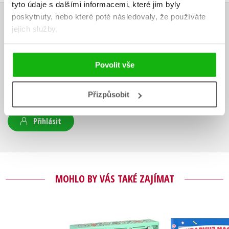
tyto údaje s dalšími informacemi, které jim byly
poskytnuty, nebo které poté následovaly, že používáte
HODNOCENÍ ČTENÁŘŮ
jejich služby.
V současné době nejsou vytvořena žádná uživatelská hodnocení.
Povolit vše
Vaše hodnocení
Přizpůsobit
Uživatelskou recenzi mohou vkládat pouze registrovaní uživatelé
Přihlásit
MOHLO BY VÁS TAKÉ ZAJÍMAT