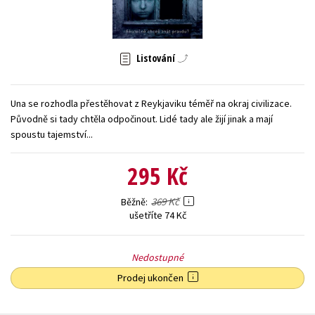
Young adult (SK)
Zahraniční literatura
Zdraví a životní styl
Všechny tituly
Listování
Una se rozhodla přestěhovat z Reykjaviku téměř na okraj civilizace.
Původně si tady chtěla odpočinout. Lidé tady ale žijí jinak a mají
spoustu tajemství...
295 Kč
369 Kč
Běžně
ušetříte 74 Kč
Nedostupné
Prodej ukončen