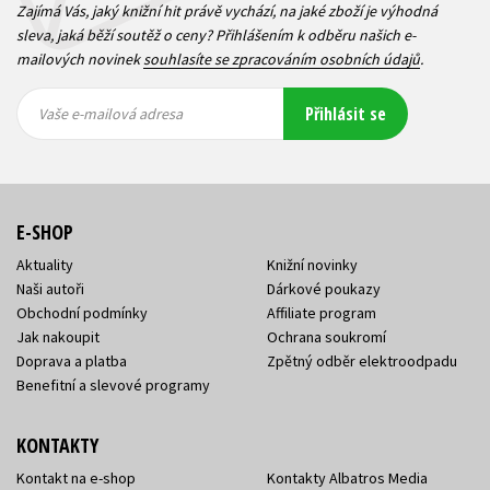
Zajímá Vás, jaký knižní hit právě vychází, na jaké zboží je výhodná
sleva, jaká běží soutěž o ceny? Přihlášením k odběru našich e-
mailových novinek
souhlasíte se zpracováním osobních údajů
.
Vaše e-
Vaše e-
Přihlásit se
mailová
mailová
Vaše e-mailová adresa
adresa
adresa
E-SHOP
Aktuality
Knižní novinky
Naši autoři
Dárkové poukazy
Obchodní podmínky
Affiliate program
Jak nakoupit
Ochrana soukromí
Doprava a platba
Zpětný odběr elektroodpadu
Benefitní a slevové programy
KONTAKTY
Kontakt na e-shop
Kontakty Albatros Media