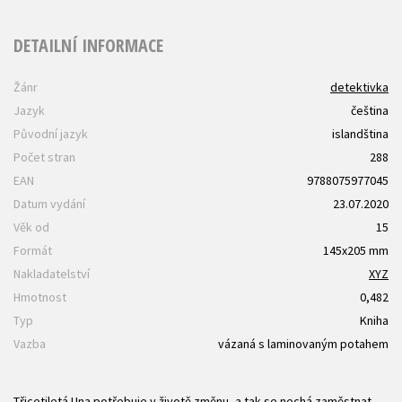
DETAILNÍ INFORMACE
Žánr
detektivka
Jazyk
čeština
Původní jazyk
islandština
Počet stran
288
EAN
9788075977045
Datum vydání
23.07.2020
Věk od
15
Formát
145x205 mm
Nakladatelství
XYZ
Hmotnost
0,482
Typ
Kniha
Vazba
vázaná s laminovaným potahem
Třicetiletá Una potřebuje v životě změnu, a tak se nechá zaměstnat