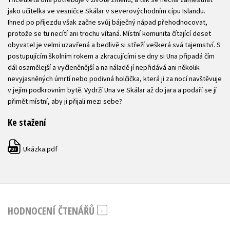
jako učitelka ve vesničce Skálar v severovýchodním cípu Islandu.
Ihned po příjezdu však začne svůj báječný nápad přehodnocovat,
protože se tu necítí ani trochu vítaná. Místní komunita čítající deset
obyvatel je velmi uzavřená a bedlivě si střeží veškerá svá tajemství. S
postupujícím školním rokem a zkracujícími se dny si Una připadá čím
dál osamělejší a vyčleněnější a na náladě jí nepřidává ani několik
nevyjasněných úmrtí nebo podivná holčička, která ji za nocí navštěvuje
v jejím podkrovním bytě. Vydrží Una ve Skálar až do jara a podaří se jí
přimět místní, aby ji přijali mezi sebe?
Ke stažení
Ukázka.pdf
PDF
HODNOCENÍ ČTENÁŘŮ