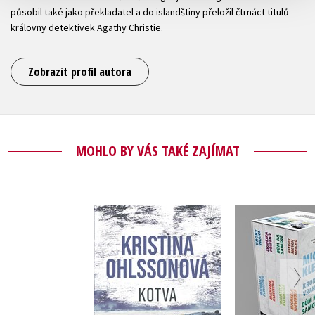
působil také jako překladatel a do islandštiny přeložil čtrnáct titulů
královny detektivek Agathy Christie.
Zobrazit profil autora
MOHLO BY VÁS TAKÉ ZAJÍMAT
Michaela Kl
Kotva
BOX 
Kristina Ohlssonová
Michaela Kl