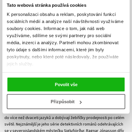
Tato webová stránka používá cookies
K personalizaci obsahu a reklam, poskytování funkcí
sociálních médií a analýze naší návštěvnosti využíváme
soubory cookies.
Informace o tom, jak náš web
využíváme, sdílíme se svými partnery pro sociální
média, inzerci a analýzy.
Partneři mohou zkombinovat
tyto údaje s dalšími informacemi, které jim byly
poskytnuty, nebo které poté následovaly, že používáte
jejich služby.
Ragnar Jónasson
Povolit vše
Ragnar Jónasson, občanskou profesí právník, je jedním z hlavních
Přizpůsobit
islandských představitelů detektivního žánru a spoluzakladatel
mezinárodního krimi festivalu Iceland Noir. Jeho knihy byly přeloženy
do více než dvaceti jazyků a dobývají žebříčky prodejnosti po celém
světě. Nejznámější je jeho série detektivních románů odehrávajících
se v severoislandském městečku Siglufjörður. Ragnar Jónasson dřív