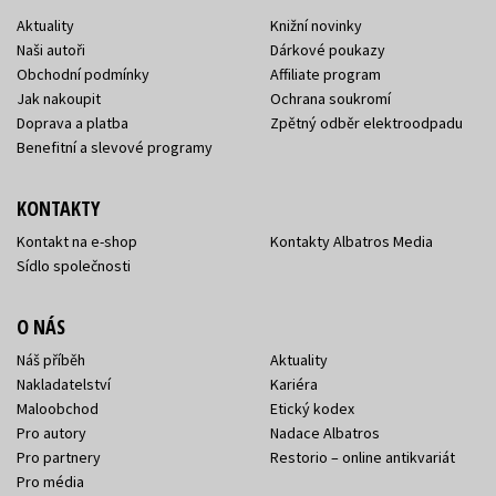
Aktuality
Knižní novinky
Naši autoři
Dárkové poukazy
Obchodní podmínky
Affiliate program
Jak nakoupit
Ochrana soukromí
Doprava a platba
Zpětný odběr elektroodpadu
Benefitní a slevové programy
KONTAKTY
Kontakt na e-shop
Kontakty Albatros Media
Sídlo společnosti
O NÁS
Náš příběh
Aktuality
Nakladatelství
Kariéra
Maloobchod
Etický kodex
Pro autory
Nadace Albatros
Pro partnery
Restorio – online antikvariát
Pro média