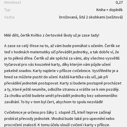
Hmotnost
0,27
Typ
Kniha + doplněk
Vazba
brožovaná, šitá 2 skobkami (sešitová)
Milé děti, čertík Kvítko z čertovské školy už je zase tady!
A zase se celý třese na to, až vám bude pomáhat s učením. Čertík se
teď v hodinách matematiky učí převádět jednotky, a tak dobře ví, že
je to pěkná dřina. Čertík už ale spěchá za vámi, aby všechno vysvětlil.
Vyčaroval pro vás kouzelné karty, díky kterým vám půjde učení
pekelně snadno. Karty najdete v příloze cvičebnice. Vystřihněte je a
hned se můžete pustit do učení. Každá kartička vás učí, jak při
převádění jednotek postupovat. Karty si budete postupně procházet
a ty, které ještě neumíte, odložíte stranou a vrátíte se k nim později.
Za chvilku určitě budete umět převádět jednotky bez sebemenšího
zaváhání. To by v tom byl čert, abychom to spolu nezvládli!
Cvičebnice je určena pro žáky 1. stupně ZŠ, kteří teprve začínají
probírat převody jednotek. Vhodná bude také pro upevnění nebo
procvičení znalostí. K tomu účelu slouží cvičení i karty v příloze.