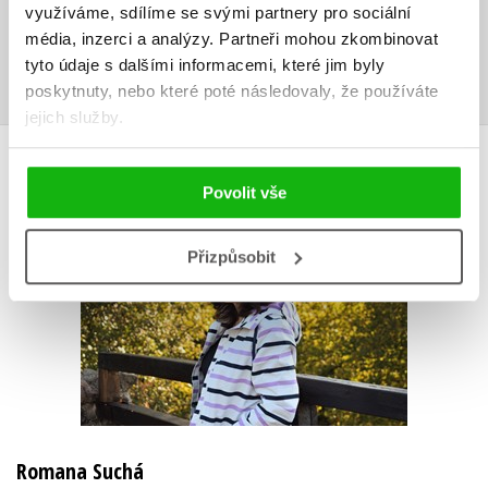
Uživatelskou recenzi mohou vkládat pouze registrovaní uživatelé
využíváme, sdílíme se svými partnery pro sociální
média, inzerci a analýzy.
Partneři mohou zkombinovat
Přihlásit
tyto údaje s dalšími informacemi, které jim byly
poskytnuty, nebo které poté následovaly, že používáte
jejich služby.
AUTOR KNIHY
Povolit vše
Přizpůsobit
Romana Suchá