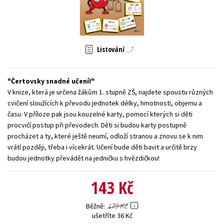
Young adult (SK)
Zahraniční literatura
Zdraví a životní styl
Všechny tituly
Listování
Čertovsky snadné učení!
V knize, která je určena žákům 1. stupně ZŠ, najdete spoustu různých
cvičení sloužících k převodu jednotek délky, hmotnosti, objemu a
času. V příloze pak jsou kouzelné karty, pomocí kterých si děti
procvičí postup při převodech. Děti si budou karty postupně
procházet a ty, které ještě neumí, odloží stranou a znovu se k nim
vrátí později, třeba i vícekrát. Učení bude děti bavit a určitě brzy
budou jednotky převádět na jedničku s hvězdičkou!
143 Kč
179 Kč
Běžně
ušetříte 36 Kč