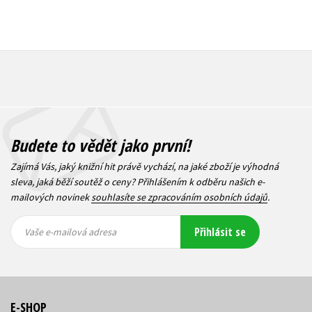
Budete to vědět jako první!
Zajímá Vás, jaký knižní hit právě vychází, na jaké zboží je výhodná
sleva, jaká běží soutěž o ceny? Přihlášením k odběru našich e-
mailových novinek
souhlasíte se zpracováním osobních údajů
.
Vaše e-
Vaše e-
Přihlásit se
mailová
mailová
Vaše e-mailová adresa
adresa
adresa
E-SHOP