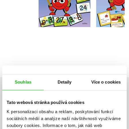
Do košíku
Do košík
199 Kč
249 Kč
143 Kč
1
Souhlas
Detaily
Více o cookies
HODNOCENÍ ČTENÁŘŮ
Tato webová stránka používá cookies
V současné době nejsou vytvořena žádná uživatelská hodnocení.
K personalizaci obsahu a reklam, poskytování funkcí
sociálních médií a analýze naší návštěvnosti využíváme
Vaše hodnocení
soubory cookies.
Informace o tom, jak náš web