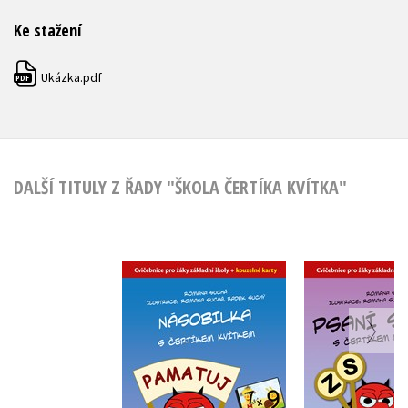
Ke stažení
Ukázka.pdf
PDF
DALŠÍ TITULY Z ŘADY "ŠKOLA ČERTÍKA KVÍTKA"
Psaní S, 
Násobilka s čertíkem
čertíkem 
Kvítkem
Romana 
Romana Suchá