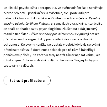
Je klinická psycholožka a terapeutka. Ve svém volném čase se věnuje
tvorbě pro děti – psaní knížek a cvičebnic, ale i podkladů pro
didaktické hry a mobilní aplikace. Oblíbenou edici cvičebnic
Pekelně
snadné učení s čertíkem Kvítkem
si sama ilustrovala. Knihy, které píše,
se snaží obohatit o svou psychologickou zkušenost a dát jim nový
rozměr. Například
Léčivé pohádky pro dětskou duši
využívají dětské
představivosti a sugestibility pro posílení víry v sebe a vlastní
schopnosti. Ke svému koníčku se dostala v době, kdy byla se svými
dětmi na rodičovské dovolené a skládala pro ně různé básničky i
pohádkové příběhy. Na začátku tedy nestál záměr napsat knížku, ale
oživit a zpestřit hraní s vlastními dětmi. Jak sama říká, její knihy jsou
testovány na dětech.
Zobrazit profil autora