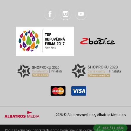
2026 © Albatrosmedia.cz, Albatros Media a.s.
NAPIŠTE NÁM
Podle zákona o evidenci tržeb je prodávající povinen vystavit kupujícímu účtenku.