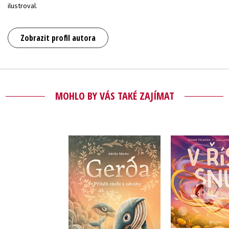
ilustroval.
Zobrazit profil autora
MOHLO BY VÁS TAKÉ ZAJÍMAT
Gerda: Příběh moře
V říši
a odvahy
,
Zuzana Št
Adrián Macho
Adrián 