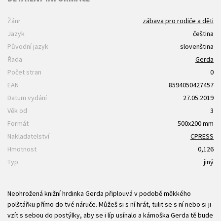
Žánr
zábava pro rodiče a děti
Jazyk
čeština
Původní jazyk
slovenština
Řada
Gerda
Počet stran
0
EAN
8594050427457
Datum vydání
27.05.2019
Věk od
3
Formát
500x200 mm
Nakladatelství
CPRESS
Hmotnost
0,126
Typ
jiný
Neohrožená knižní hrdinka Gerda připlouvá v podobě měkkého
polštářku přímo do tvé náruče. Můžeš si s ní hrát, tulit se s ní nebo si ji
vzít s sebou do postýlky, aby se i líp usínalo a kámoška Gerda tě bude