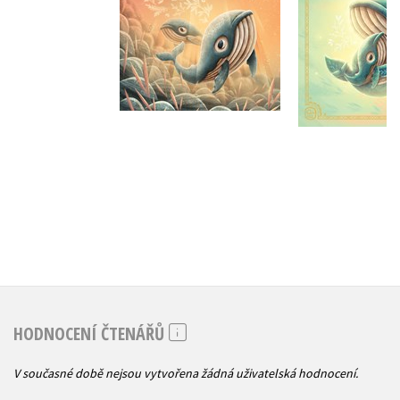
Do košíku
Do košík
263 Kč
159 Kč
329 Kč
1
HODNOCENÍ ČTENÁŘŮ
V současné době nejsou vytvořena žádná uživatelská hodnocení.