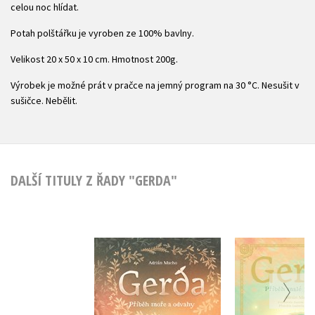
celou noc hlídat.
Potah polštářku je vyroben ze 100% bavlny.
Velikost 20 x 50 x 10 cm. Hmotnost 200g.
Výrobek je možné prát v pračce na jemný program na 30 °C. Nesušit v
sušičce. Nebělit.
DALŠÍ TITULY Z ŘADY "GERDA"
Gerda: Příběh moře
Gerda: Pří
a odvahy
velry
Adrián Macho
,
Adrián 
Zuzana Trs