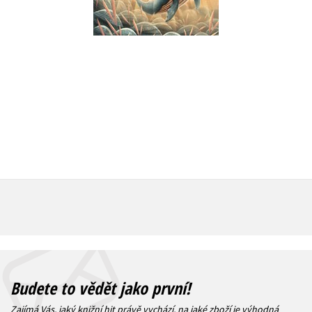
Do košík
Do košíku
279 Kč
3
263 Kč
329 Kč
Budete to vědět jako první!
Zajímá Vás, jaký knižní hit právě vychází, na jaké zboží je výhodná