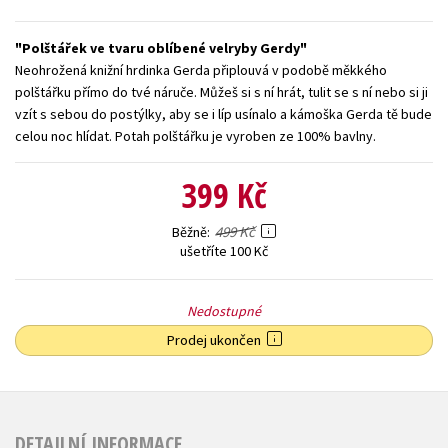
Young adult (SK)
Zahraniční literatura
Zdraví a životní styl
Polštářek ve tvaru oblíbené velryby Gerdy
Neohrožená knižní hrdinka Gerda připlouvá v podobě měkkého
Všechny tituly
polštářku přímo do tvé náruče. Můžeš si s ní hrát, tulit se s ní nebo si ji
vzít s sebou do postýlky, aby se i líp usínalo a kámoška Gerda tě bude
celou noc hlídat. Potah polštářku je vyroben ze 100% bavlny.
399 Kč
499 Kč
Běžně
ušetříte 100 Kč
Nedostupné
Prodej ukončen
DETAILNÍ INFORMACE