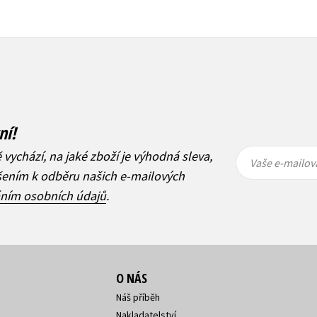
ní!
Vaše e-
Vaše e-
ě vychází, na jaké zboží je výhodná sleva,
mailová
mailová
Vaše e-mailov
adresa
adresa
ášením k odběru našich e-mailových
áním osobních údajů
.
O NÁS
Náš příběh
Nakladatelství