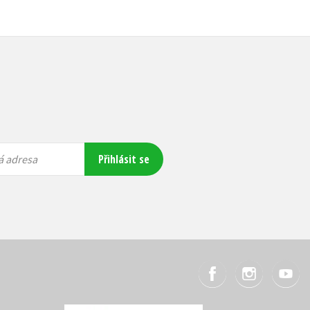
Přihlásit se
á adresa