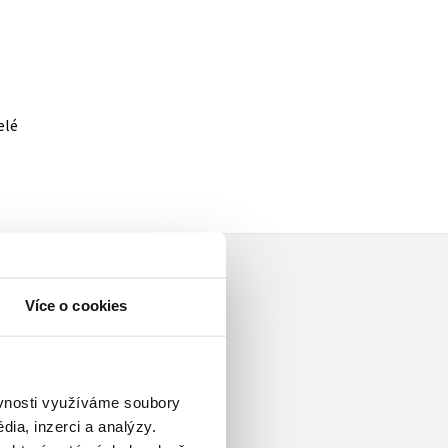
elé
Více o cookies
ěvnosti využíváme soubory
Hronom, kde vystudovala střední
ia, inzerci a analýzy.
islavy a při zaměstnání