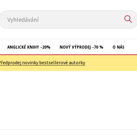
Vyhledávání
ANGLICKÉ KNIHY -20%
NOVÝ VÝPRODEJ -70 %
O NÁS
Předprodej novinky bestsellerové autorky
Přírodní vědy
Křížovky
Společnost, politika
Kuchařky
Technika a věda
New Adult
Učebnice
Ostatní
Umění a kultura
Počítače
Výchova a pedagogika
Poezie
Young adult