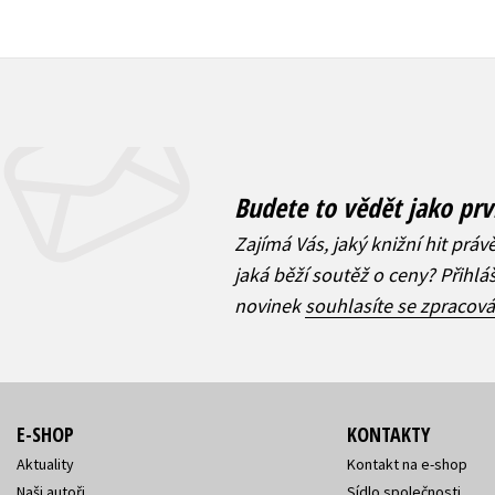
Budete to vědět jako prv
Zajímá Vás, jaký knižní hit práv
jaká běží soutěž o ceny? Přihl
novinek
souhlasíte se zpracov
E-SHOP
KONTAKTY
Aktuality
Kontakt na e-shop
Naši autoři
Sídlo společnosti