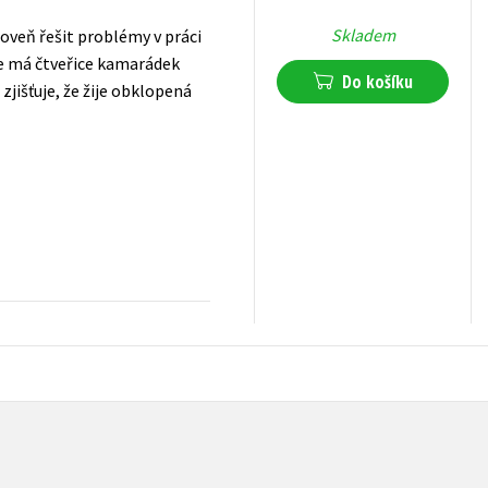
Skladem
roveň řešit problémy v práci
se má čtveřice kamarádek
Do košíku
zjišťuje, že žije obklopená
239
Kč
s DPH