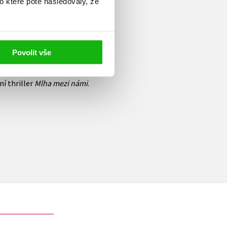
o které poté následovaly, že
 má jednoho syna a pracuje
a slovenskou Danielle
nů pro ženy. Patří mezi ně
7),
Cizí ložnice
(2018),
Život
Povolit vše
 v zrcadle
(2021). Na knihu
čováním
Příliš mnoho
ní thriller
Mlha mezi námi
.