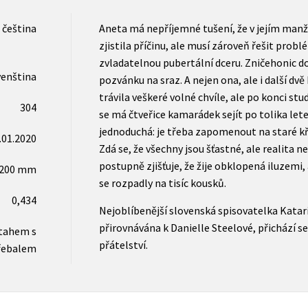
čeština
Aneta má nepříjemné tušení, že v jejím manž
zjistila příčinu, ale musí zároveň řešit probl
zvladatelnou pubertální dceru. Zničehonic 
venština
pozvánku na sraz. A nejen ona, ale i další dv
trávila veškeré volné chvíle, ale po konci studi
304
se má čtveřice kamarádek sejít po tolika let
jednoduchá: je třeba zapomenout na staré kři
.01.2020
Zdá se, že všechny jsou šťastné, ale realita n
postupně zjišťuje, že žije obklopená iluzemi, 
x200 mm
se rozpadly na tisíc kousků.
0,434
Nejoblíbenější slovenská spisovatelka Katarí
přirovnávána k Danielle Steelové, přichází se
otahem s
přátelství.
řebalem