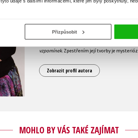
yto údaje s dalšími informacemi, které jim byly poskytnuty, neb
absolvovala Ekonomickou univerzitu. Je vdaná,
jako ekonomka. Autorka, která je označována z
Steelovou, v Česku vydala více než desítku romá
Zapomeň na minulost
(2012),
Kroky v dešti
(201
Přizpůsobit
plný iluzí
(2020),
Jen trochu lásky
(2020) či
Dívka
Příliš mnoho tajemství
navázala volným pokra
vzpomínek
. Zpestřením její tvorby je mysterióz
Zobrazit profil autora
MOHLO BY VÁS TAKÉ ZAJÍMAT