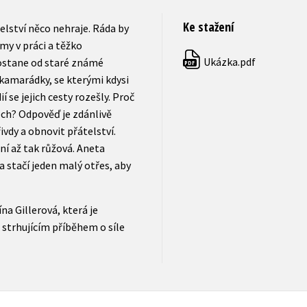
Ke stažení
elství něco nehraje. Ráda by
émy v práci a těžko
Ukázka.pdf
dostane od staré známé
PDF
ě kamarádky, se kterými kdysi
í se jejich cesty rozešly. Proč
ech? Odpověď je zdánlivě
vdy a obnovit přátelství.
ení až tak růžová. Aneta
a stačí jeden malý otřes, aby
na Gillerová, která je
 strhujícím příběhem o síle