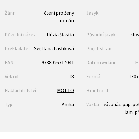
Žánr
čtení pro ženy
Jazyk
román
Původní název
Ilúzia šťastia
Původní jazyk
slo
Překladatel
Světlana Pavlíková
Počet stran
EAN
9788026717041
Datum vydání
16
Věk od
18
Formát
130
Nakladatelství
MOTTO
Hmotnost
Typ
Kniha
Vazba
vázaná s pap. p
lam. p