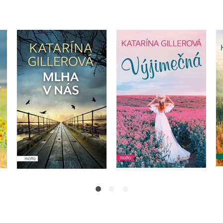
Mlha v nás
Výjimečná
Katarína Gillerová
Katarína Gillerová
Do košíku
Do košíku
319 Kč
399 Kč
319 Kč
399 Kč