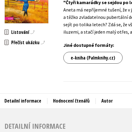
Čtyři kamarádky se sejdou po 
Auto - moto
Aneta má nepříjemné tušení, že v j
Jazyky
Beletrie pro děti
a těžko zvladatelnou pubertální d
Kalendáře
sejít po tolika letech? Zdá se, že 
Beletrie pro dospělé
Listování
iluzemi, a stačí jeden malý otřes, 
Kariéra a osobní rozvoj
Byznys a ekonomie
Přečíst ukázku
Komiks
Jiné dostupné formáty:
e-kniha (Palmknihy.cz)
V
Detailní informace
Hodnocení čtenářů
Autor
DETAILNÍ INFORMACE