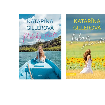
Podoby štěstí
Láska je jako vítr
Katarína Gillerová
Katarína Gillerová
Do košíku
Do košíku
319 Kč
319 Kč
399 Kč
399 Kč