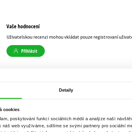
Vaše hodnocení
Uživatelskou recenzi mohou vkládat pouze registrovaní uživat
Přihlásit
AUTOR KNIHY
Detaily
Katarína Gillerová
á cookies
klam, poskytování funkcí sociálních médií a analýze naší návšt
Narodila se v Kremnici a vyrostla v Žiaru nad 
k náš web využíváme, sdílíme se svými partnery pro sociální méd
ekonomickou školu. Po maturitě odešla do Brat