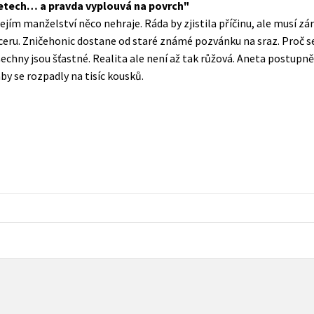
letech… a pravda vyplouvá na povrch
Populárně - naučná pro dospělé
ejím manželství něco nehraje. Ráda by zjistila příčinu, ale musí zá
Young adult (SK)
Populárně - naučné pro děti
ceru. Zničehonic dostane od staré známé pozvánku na sraz. Proč 
Zahraniční literatura
všechny jsou šťastné. Realita ale není až tak růžová. Aneta postupně 
Předškoláci
aby se rozpadly na tisíc kousků.
Zdraví a životní styl
Příroda a zahrada
šechny tituly