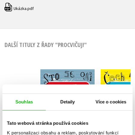
Ukázka.pdf
PDF
DALŠÍ TITULY Z ŘADY "PROCVIČUJ!"
Procvičuj - Přídavná
Procvičuj -
jména, zájmena,
malá pí
číslovky
Lucie Filsaková
Lucie Fil
Souhlas
Detaily
Více o cookies
Tato webová stránka používá cookies
Do košík
K personalizaci obsahu a reklam, poskytování funkcí