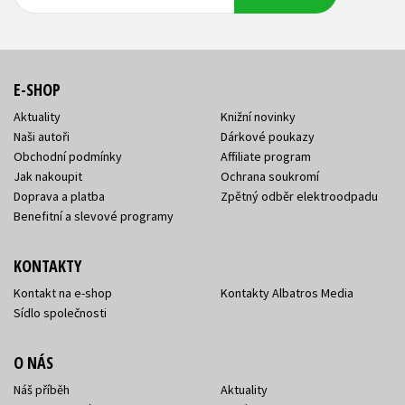
adresa
adresa
E-SHOP
Aktuality
Knižní novinky
Naši autoři
Dárkové poukazy
Obchodní podmínky
Affiliate program
Jak nakoupit
Ochrana soukromí
Doprava a platba
Zpětný odběr elektroodpadu
Benefitní a slevové programy
KONTAKTY
Kontakt na e-shop
Kontakty Albatros Media
Sídlo společnosti
O NÁS
Náš příběh
Aktuality