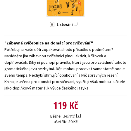
Young adult (SK)
Zahraniční literatura
Zdraví a životní styl
Všechny tituly
Listování
Zábavná cvičebnice na domácí procvičování.
Potřebují si vaše děti zopakovat shodu přísudku s podmětem?
Nabídněte jim zábavnou cvičebnici plnou aktivit, křížovek a
doplňovaček. Díky ní pochopí pravidla, která jsou pro zvládnutí tohoto
gramatického jevu nezbytná. Děti mohou pracovat samostatně podle
svého tempa. Nechybí shrnující opakování a klíč správných řešení.
Kniha je určena pro domácí procvičovaní, využít ji však mohou i učitelé
jako doplňkový materiál k výuce českého jazyka.
119 Kč
149 Kč
Běžně
ušetříte 30 Kč