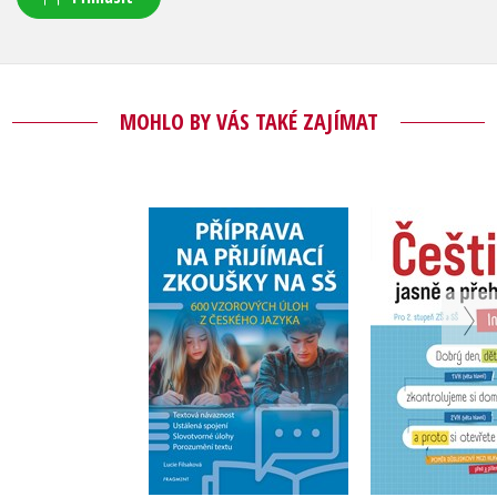
MOHLO BY VÁS TAKÉ ZAJÍMAT
Příprava na přijímací
Čeština j
zkoušky na SŠ – 600
přehled
vzorových úloh z
Interpu
českého jazyka
Lucie Filsaková
Lucie Fil
Do košíku
Do košík
183 Kč
183 Kč
229 Kč
2