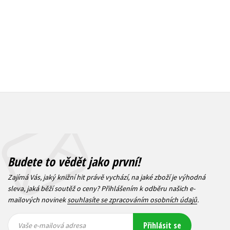
Budete to vědět jako první!
Zajímá Vás, jaký knižní hit právě vychází, na jaké zboží je výhodná
sleva, jaká běží soutěž o ceny? Přihlášením k odběru našich e-
mailových novinek
souhlasíte se zpracováním osobních údajů
.
Vaše e-
Vaše e-
Přihlásit se
mailová
mailová
Vaše e-mailová adresa