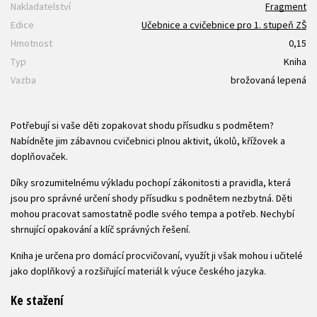
Nakladatelství
Fragment
Edice
Učebnice a cvičebnice pro 1. stupeň ZŠ
Hmotnost
0,15
Typ
Kniha
Vazba
brožovaná lepená
Potřebují si vaše děti zopakovat shodu přísudku s podmětem?
Nabídněte jim zábavnou cvičebnici plnou aktivit, úkolů, křížovek a
doplňovaček.
Díky srozumitelnému výkladu pochopí zákonitosti a pravidla, která
jsou pro správné určení shody přísudku s podnětem nezbytná. Děti
mohou pracovat samostatně podle svého tempa a potřeb. Nechybí
shrnující opakování a klíč správných řešení.
Kniha je určena pro domácí procvičovaní, využít ji však mohou i učitelé
jako doplňkový a rozšiřující materiál k výuce českého jazyka.
Ke stažení