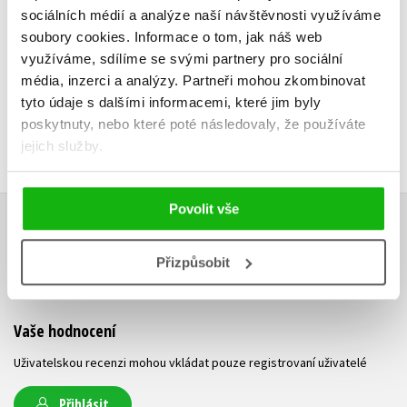
Do košíku
sociálních médií a analýze naší návštěvnosti využíváme
119 Kč
1
135 Kč
soubory cookies.
Informace o tom, jak náš web
169 Kč
využíváme, sdílíme se svými partnery pro sociální
média, inzerci a analýzy.
Partneři mohou zkombinovat
tyto údaje s dalšími informacemi, které jim byly
poskytnuty, nebo které poté následovaly, že používáte
jejich služby.
Povolit vše
HODNOCENÍ ČTENÁŘŮ
Přizpůsobit
V současné době nejsou vytvořena žádná uživatelská hodnocení.
Vaše hodnocení
Uživatelskou recenzi mohou vkládat pouze registrovaní uživatelé
Přihlásit