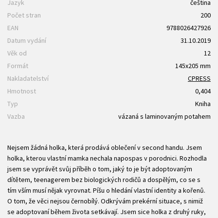
Jazyk
čeština
Počet stran
200
EAN
9788026427926
Datum vydání
31.10.2019
Věk od
12
Formát
145x205 mm
Nakladatelství
CPRESS
Hmotnost
0,404
Typ
Kniha
Vazba
vázaná s laminovaným potahem
Nejsem žádná holka, která prodává oblečení v second handu. Jsem
holka, kterou vlastní mamka nechala napospas v porodnici. Rozhodla
jsem se vyprávět svůj příběh o tom, jaký to je být adoptovaným
dítětem, teenagerem bez biologických rodičů a dospělým, co se s
tím vším musí nějak vyrovnat. Píšu o hledání vlastní identity a kořenů.
O tom, že věci nejsou černobílý. Odkrývám prekérní situace, s nimiž
se adoptovaní během života setkávají. Jsem sice holka z druhý ruky,