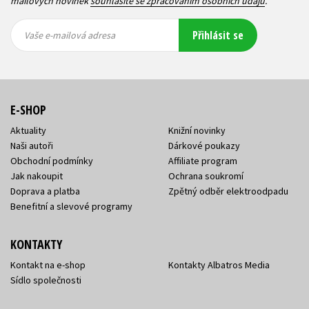
mailových novinek
souhlasíte se zpracováním osobních údajů
.
Vaše e-
Vaše e-
Přihlásit se
mailová
mailová
Vaše e-mailová adresa
adresa
adresa
E-SHOP
Aktuality
Knižní novinky
Naši autoři
Dárkové poukazy
Obchodní podmínky
Affiliate program
Jak nakoupit
Ochrana soukromí
Doprava a platba
Zpětný odběr elektroodpadu
Benefitní a slevové programy
KONTAKTY
Kontakt na e-shop
Kontakty Albatros Media
Sídlo společnosti