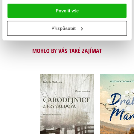
Uživatelskou recenzi mohou vkládat pouze registrovaní uživatelé
Povolit vše
Přihlásit
Přizpůsobit
MOHLO BY VÁS TAKÉ ZAJÍMAT
Čarodějnice z
Drahá 
Frývaldova
Miriam B
Izabela Michlian