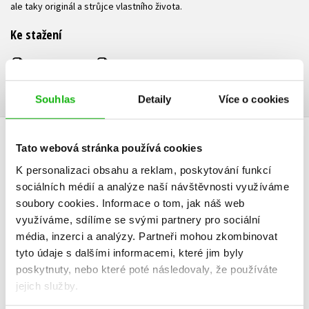
ale taky originál a strůjce vlastního života.
Ke stažení
Obsah.pdf
Ukázka.pdf
PDF
PDF
Souhlas
Detaily
Více o cookies
Tato webová stránka používá cookies
HODNOCENÍ ČTENÁŘŮ
K personalizaci obsahu a reklam, poskytování funkcí
sociálních médií a analýze naší návštěvnosti využíváme
Romana Zemanová
soubory cookies.
Informace o tom, jak náš web
27.07.2020
využíváme, sdílíme se svými partnery pro sociální
média, inzerci a analýzy.
Partneři mohou zkombinovat
Knihu jsem přečetla za tři dny. Doporučuji všem
tyto údaje s dalšími informacemi, které jim byly
poskytnuty, nebo které poté následovaly, že používáte
jejich služby.
Vaše hodnocení