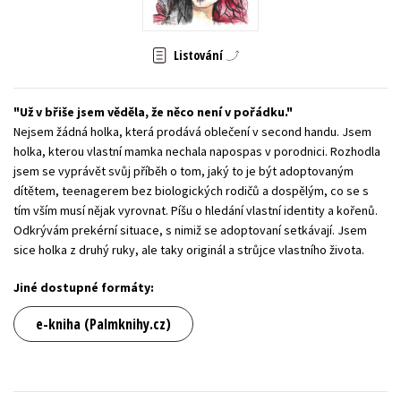
Young adult (SK)
Zahraniční literatura
Zdraví a životní styl
Listování
Všechny tituly
Už v břiše jsem věděla, že něco není v pořádku.
Nejsem žádná holka, která prodává oblečení v second handu. Jsem
holka, kterou vlastní mamka nechala napospas v porodnici. Rozhodla
jsem se vyprávět svůj příběh o tom, jaký to je být adoptovaným
dítětem, teenagerem bez biologických rodičů a dospělým, co se s
tím vším musí nějak vyrovnat. Píšu o hledání vlastní identity a kořenů.
Odkrývám prekérní situace, s nimiž se adoptovaní setkávají. Jsem
sice holka z druhý ruky, ale taky originál a strůjce vlastního života.
Jiné dostupné formáty:
e-kniha (Palmknihy.cz)