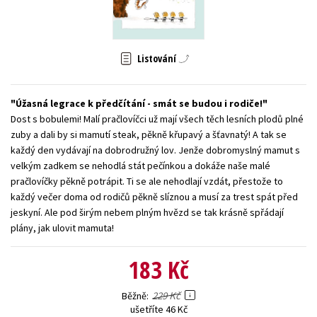
Young adult (SK)
Zahraniční literatura
Zdraví a životní styl
Všechny tituly
Listování
Úžasná legrace k předčítání - smát se budou i rodiče!
Dost s bobulemi! Malí pračlovíčci už mají všech těch lesních plodů plné
zuby a dali by si mamutí steak, pěkně křupavý a šťavnatý! A tak se
každý den vydávají na dobrodružný lov. Jenže dobromyslný mamut s
velkým zadkem se nehodlá stát pečínkou a dokáže naše malé
pračlovíčky pěkně potrápit. Ti se ale nehodlají vzdát, přestože to
každý večer doma od rodičů pěkně slíznou a musí za trest spát před
jeskyní. Ale pod širým nebem plným hvězd se tak krásně spřádají
plány, jak ulovit mamuta!
183 Kč
229 Kč
Běžně
ušetříte 46 Kč