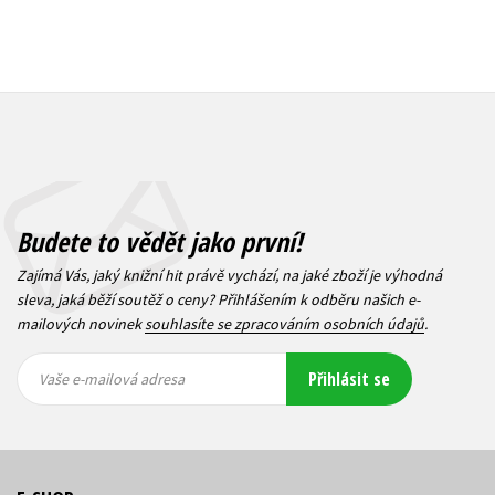
Budete to vědět jako první!
Zajímá Vás, jaký knižní hit právě vychází, na jaké zboží je výhodná
sleva, jaká běží soutěž o ceny? Přihlášením k odběru našich e-
mailových novinek
souhlasíte se zpracováním osobních údajů
.
Vaše e-
Vaše e-
Přihlásit se
mailová
mailová
Vaše e-mailová adresa
adresa
adresa