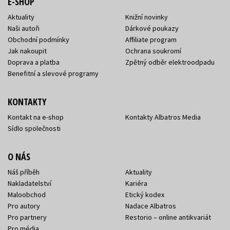
E-SHOP
Aktuality
Knižní novinky
Naši autoři
Dárkové poukazy
Obchodní podmínky
Affiliate program
Jak nakoupit
Ochrana soukromí
Doprava a platba
Zpětný odběr elektroodpadu
Benefitní a slevové programy
KONTAKTY
Kontakt na e-shop
Kontakty Albatros Media
Sídlo společnosti
O NÁS
Náš příběh
Aktuality
Nakladatelství
Kariéra
Maloobchod
Etický kodex
Pro autory
Nadace Albatros
Pro partnery
Restorio – online antikvariát
Pro média