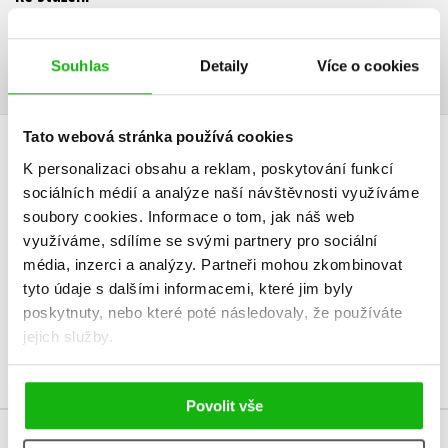
Obsah.pdf
Ukázka.pdf
PDF
PDF
Souhlas
Detaily
Více o cookies
Tato webová stránka používá cookies
HODNOCENÍ ČTENÁŘŮ
K personalizaci obsahu a reklam, poskytování funkcí
sociálních médií a analýze naší návštěvnosti využíváme
V současné době nejsou vytvořena žádná uživatelská hodnocení.
soubory cookies.
Informace o tom, jak náš web
využíváme, sdílíme se svými partnery pro sociální
Vaše hodnocení
média, inzerci a analýzy.
Partneři mohou zkombinovat
tyto údaje s dalšími informacemi, které jim byly
Uživatelskou recenzi mohou vkládat pouze registrovaní uživatelé
poskytnuty, nebo které poté následovaly, že používáte
jejich služby.
Přihlásit
Povolit vše