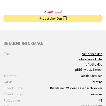
Nedostupné
Prodej ukončen
DETAILNÍ INFORMACE
Žánr
humor pro děti
obrázková kniha
příběhy dětí
příběhy o zvířatech
Ilustrátor
Jackie Niebisch
Jazyk
čeština
Původní název
Die kleinen Wilden Lassen nich locker
Původní jazyk
němčina
Počet stran
88