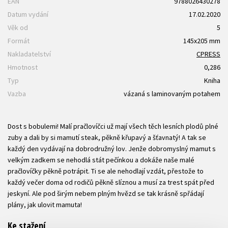
EAN
9788026430278
Datum vydání
17.02.2020
Věk od
5
Formát
145x205 mm
Nakladatelství
CPRESS
Hmotnost
0,286
Typ
Kniha
Vazba
vázaná s laminovaným potahem
Dost s bobulemi! Malí pračlovíčci už mají všech těch lesních plodů plné
zuby a dali by si mamutí steak, pěkně křupavý a šťavnatý! A tak se
každý den vydávají na dobrodružný lov. Jenže dobromyslný mamut s
velkým zadkem se nehodlá stát pečínkou a dokáže naše malé
pračlovíčky pěkně potrápit. Ti se ale nehodlají vzdát, přestože to
každý večer doma od rodičů pěkně slíznou a musí za trest spát před
jeskyní. Ale pod širým nebem plným hvězd se tak krásně spřádají
plány, jak ulovit mamuta!
Ke stažení