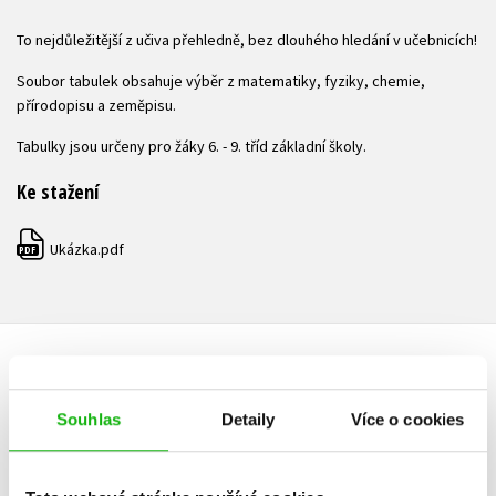
To nejdůležitější z učiva přehledně, bez dlouhého hledání v učebnicích!
Soubor tabulek obsahuje výběr z matematiky, fyziky, chemie,
přírodopisu a zeměpisu.
Tabulky jsou určeny pro žáky 6. - 9. tříd základní školy.
Ke stažení
Ukázka.pdf
PDF
HODNOCENÍ ČTENÁŘŮ
Souhlas
Detaily
Více o cookies
V současné době nejsou vytvořena žádná uživatelská hodnocení.
Vaše hodnocení