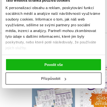
Tato webová stránka používá cookies
Uživatelskou recenzi mohou vkládat pouze registrovaní uživatelé
K personalizaci obsahu a reklam, poskytování funkcí
sociálních médií a analýze naší návštěvnosti využíváme
Přihlásit
soubory cookies.
Informace o tom, jak náš web
využíváme, sdílíme se svými partnery pro sociální
média, inzerci a analýzy.
Partneři mohou zkombinovat
tyto údaje s dalšími informacemi, které jim byly
poskytnuty, nebo které poté následovaly, že používáte
MOHLO BY VÁS TAKÉ ZAJÍMAT
jejich služby.
Povolit vše
Školní TABULKY pro
Sloh od še
6.-9. třídu ZŠ
devít
(humanitní
Přizpůsobit
ŽKV
předměty)
ŽKV