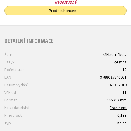
Nedostupné
Prodej ukončen
DETAILNÍ INFORMACE
Žánr
základní školy
Jazyk
čeština
Počet stran
12
EAN
9788025340981
Datum vydání
07.03.2019
Věk od
11
Formát
198x292 mm
Nakladatelství
Fragment
Hmotnost
0,133
Typ
Kniha