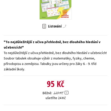
Young adult (SK)
Zahraniční literatura
Zdraví a životní styl
Všechny tituly
Listování
To nejdůležitější z učiva přehledně, bez dlouhého hledání v
učebnicích!
To nejdůležitější z učiva přehledně, bez dlouhého hledání v učebnicích!
Soubor tabulek obsahuje výběr z matematiky, fyziky, chemie,
přírodopisu a zeměpisu. Tabulky jsou určeny pro žáky 6. - 9. tříd
základní školy.
95 Kč
119 Kč
Běžně
ušetříte 24 Kč