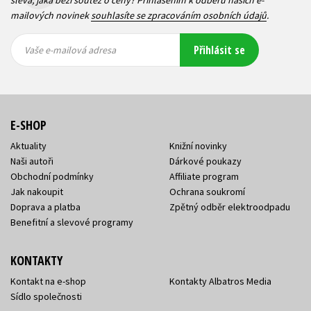
sleva, jaká běží soutěž o ceny? Přihlášením k odběru našich e-
mailových novinek
souhlasíte se zpracováním osobních údajů
.
Vaše e-
Vaše e-
Přihlásit se
mailová
mailová
Vaše e-mailová adresa
adresa
adresa
E-SHOP
Aktuality
Knižní novinky
Naši autoři
Dárkové poukazy
Obchodní podmínky
Affiliate program
Jak nakoupit
Ochrana soukromí
Doprava a platba
Zpětný odběr elektroodpadu
Benefitní a slevové programy
KONTAKTY
Kontakt na e-shop
Kontakty Albatros Media
Sídlo společnosti