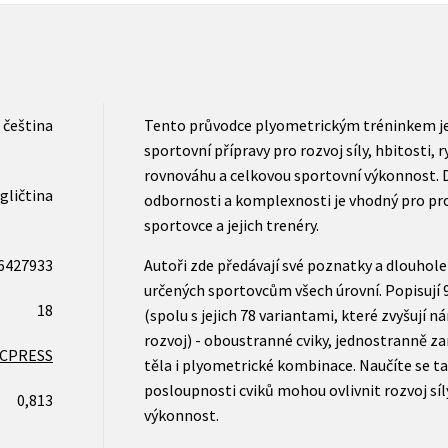
čeština
Tento průvodce plyometrickým tréninkem je
sportovní přípravy pro rozvoj síly, hbitosti, r
rovnováhu a celkovou sportovní výkonnost. D
gličtina
odbornosti a komplexnosti je vhodný pro pr
sportovce a jejich trenéry.
6427933
Autoři zde předávají své poznatky a dlouhole
určených sportovcům všech úrovní. Popisují 
18
(spolu s jejich 78 variantami, které zvyšují 
rozvoj) - oboustranné cviky, jednostranně za
CPRESS
těla i plyometrické kombinace. Naučíte se t
posloupnosti cviků mohou ovlivnit rozvoj síl
0,813
výkonnost.