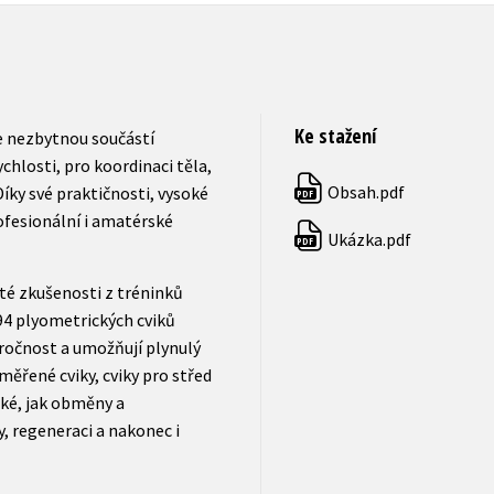
Ke stažení
 nezbytnou součástí
ychlosti, pro koordinaci těla,
Obsah.pdf
íky své praktičnosti, vysoké
PDF
ofesionální i amatérské
Ukázka.pdf
PDF
té zkušenosti z tréninků
94 plyometrických cviků
náročnost a umožňují plynulý
měřené cviky, cviky pro střed
aké, jak obměny a
y, regeneraci a nakonec i