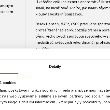
U každého cviku naleznete anatomické ilust
novaným
svalů, na nichž také uvidíte, jak svaly vzáje
otahem
klouby a kosterní soustavou.
Derek Hansen, MASc, CSCS pracuje se sportov
profesí trenér atletiky, později trenér a por
týmů, vrcholových sportovců světového výz
medailistů, světových rekordmanů i profesi
zaměření.
Steve Kennely, MEd, ATC, CSCS byl členem z
klubu New York Giants po více než 25 sezon, 
Detaily
trenér a silový a kondiční specialista. Věnu
zranění, sportovního rozvoje, poúrazové rege
á cookies
Další knihy z této řady naleznete na
klam, poskytování funkcí sociálních médií a analýze naší návšt
https://www.albatrosmedia.cz/hledani/?
k náš web využíváme, sdílíme se svými partnery pro sociální méd
yto údaje s dalšími informacemi, které jim byly poskytnuty, neb
Text=anatomie&filter=%22notonlypurcha