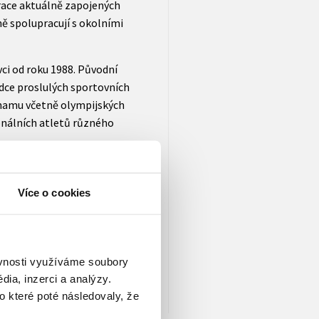
race aktuálně zapojených
mně spolupracují s okolními
ci od roku 1988. Původní
adce proslulých sportovních
namu včetně olympijských
onálních atletů různého
dravotního týmu fotbalového
dále pracoval jako sportovní
Více o cookies
je se programům prevence
nerace a fyzické přípravy.
ěvnosti využíváme soubory
ia, inzerci a analýzy.
o které poté následovaly, že
sable%22%3Atrue