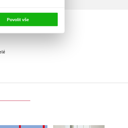
Povolit vše
elé