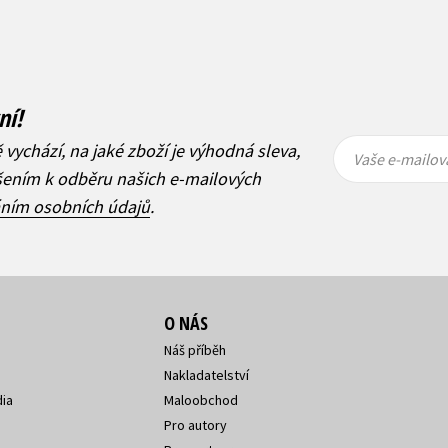
ní!
Vaše e-
Vaše e-
ě vychází, na jaké zboží je výhodná sleva,
mailová
mailová
Vaše e-mailov
adresa
adresa
ášením k odběru našich e-mailových
áním osobních údajů
.
O NÁS
Náš příběh
Nakladatelství
ia
Maloobchod
Pro autory