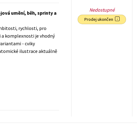
Nedostupné
ojová umění, běh, sprinty a
Prodej ukončen
bitosti, rychlosti, pro
i a komplexnosti je vhodný
variantami - cviky
atomické ilustrace aktuálně
399
Kč
s DPH