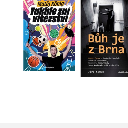
Bůh je z Brna
Takhle zní vítězství
Karel Fuksa
,
Jiří Kam
Matěj König
Do košíku
Do košíku
319 Kč
399 Kč
319 Kč
399 Kč