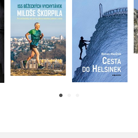
155 běžeckých
vychytávek Miloše
Cesta do Helsinek
Škorpila
en
Roman Mazůrek
Miloš Škorpil
Do košíku
Do košíku
263 Kč
329 Kč
319 Kč
399 Kč