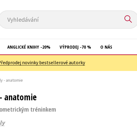
Vyhledávání
ANGLICKÉ KNIHY -20%
VÝPRODEJ -70 %
O NÁS
Předprodej novinky bestsellerové autorky
Přírodní vědy
Křížovky
Společnost, politika
ly - anatomie
Kuchařky
Technika a věda
New Adult
 - anatomie
Učebnice
Ostatní
lyometrickým tréninkem
Umění a kultura
Počítače
ly
Výchova a pedagogika
Poezie
Young adult