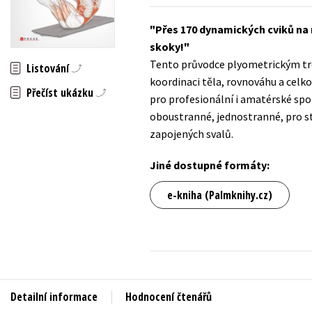
Auto - moto
Jazyky
Přes 170 dynamických cviků na r
Beletrie pro děti
skoky!
Kalendáře
Beletrie pro dospělé
Tento průvodce plyometrickým trén
Listování
Kariéra a osobní rozvoj
koordinaci těla, rovnováhu a celk
Byznys a ekonomie
Přečíst ukázku
pro profesionální i amatérské sport
Komiks
oboustranné, jednostranné, pro st
zapojených svalů.
V
Jiné dostupné formáty:
e-kniha (Palmknihy.cz)
Detailní informace
Hodnocení čtenářů