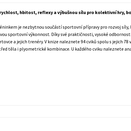
Populárně - naučná pro dospělé
Young adult (SK)
ychlost, hbitost, reflexy a výbušnou sílu pro kolektivní hry, b
Populárně - naučné pro děti
Zahraniční literatura
Předškoláci
inkem je nezbytnou součástí sportovní přípravy pro rozvoj síly, h
Zdraví a životní styl
ovou sportovní výkonnost. Díky své praktičnosti, vysoké odbornost
Příroda a zahrada
ovce a jejich trenéry. V knize naleznete 94 cviků spolu s jejich 78 
řed těla i plyometrické kombinace. U každého cviku naleznete an
šechny tituly