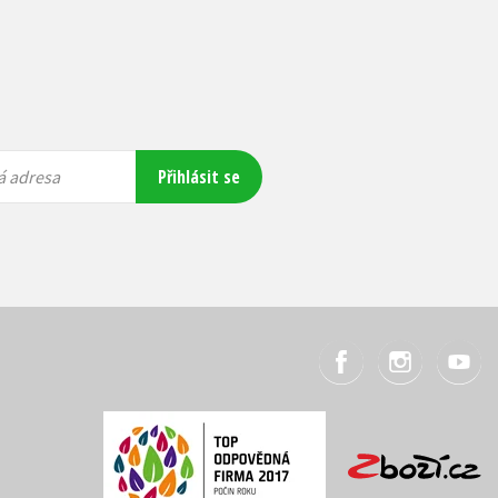
Přihlásit se
á adresa