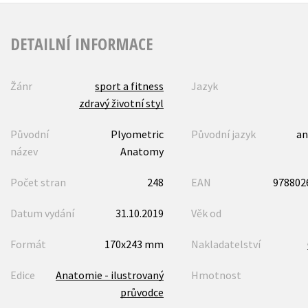
DETAILNÍ INFORMACE
Žánr
sport a fitness
Jazyk
zdravý životní styl
Původní
Plyometric
Původní jazyk
an
název
Anatomy
Počet stran
248
EAN
978802
Datum vydání
31.10.2019
Věk od
Formát
170x243 mm
Nakladatelství
Edice
Anatomie - ilustrovaný
Hmotnost
průvodce