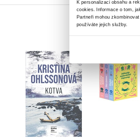
K personalizaci obsahu a re
cookies.
Informace o tom, ja
Partneři mohou zkombinovat t
používáte jejich služby.
Záhady oxfordské
Kotva
čajovny - BOX
Kristina Ohlssonová
H. Y. Hanna
Do košíku
Do košíku
479 Kč
599 Kč
872 Kč
1 090 Kč