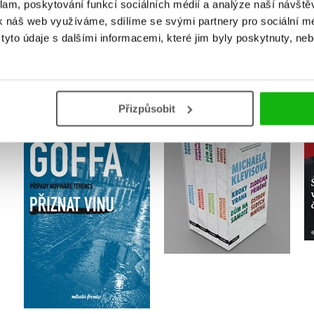
klam, poskytování funkcí sociálních médií a analýze naší návšt
k náš web využíváme, sdílíme se svými partnery pro sociální méd
yto údaje s dalšími informacemi, které jim byly poskytnuty, neb
MOHLO BY VÁS TAKÉ ZAJÍMAT
Přizpůsobit
Michaela Klevisová -
Přiznat vinu
BOX 2
Martin Goffa
Michaela Klevisová
Do košíku
Do košíku
295 Kč
369 Kč
1 352 Kč
1 690 Kč