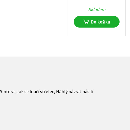
Skladem
Do košíku
318
Kč
s DPH
tera, Jak se loučí střelec, Náhlý návrat násilí