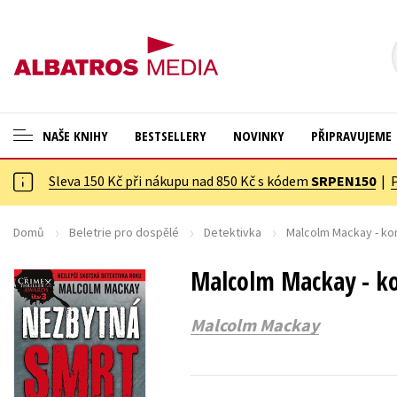
NAŠE KNIHY
BESTSELLERY
NOVINKY
PŘIPRAVUJEME
Sleva 150 Kč při nákupu nad 850 Kč s kódem
SRPEN150
|
ANGLICKÉ KNIHY -20 %
Cestování
VÝPRODEJ -70 %
Dárkové publikace
Domů
Beletrie pro dospělé
Detektivka
Malcolm Mackay - kom
KNIHY S DÁRKEM
Dárkové zboží
Malcolm Mackay - ko
ASTERIX S DÁRKEM
Digitální fotografie
Malcolm Mackay
🎁DÁRKOVÉ PUBLIKACE
Esoterika a duchovní svět
✉️ DÁRKOVÉ POUKAZY
Historie a military
Hobby