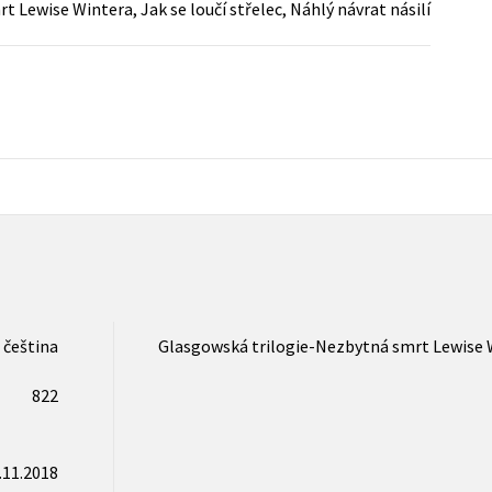
 Lewise Wintera, Jak se loučí střelec, Náhlý návrat násilí
Populárně - naučná pro dospělé
Young adult (SK)
Populárně - naučné pro děti
Zahraniční literatura
Předškoláci
Zdraví a životní styl
Příroda a zahrada
šechny tituly
čeština
Glasgowská trilogie-Nezbytná smrt Lewise Win
822
.11.2018