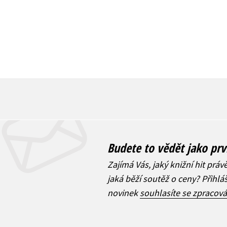
Budete to vědět jako prv
Zajímá Vás, jaký knižní hit práv
jaká běží soutěž o ceny? Přihl
novinek
souhlasíte se zpracov