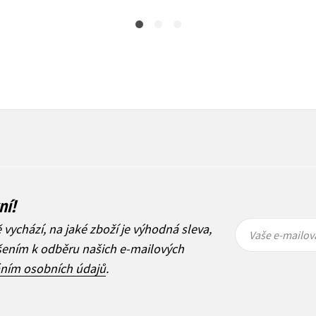
ní!
Vaše e-
Vaše e-
ě vychází, na jaké zboží je výhodná sleva,
mailová
mailová
Vaše e-mailov
adresa
adresa
ášením k odběru našich e-mailových
áním osobních údajů
.