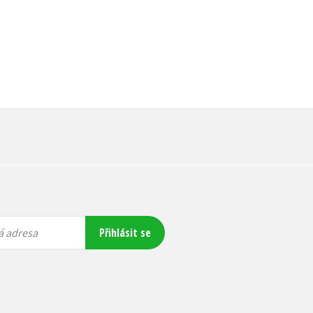
Přihlásit se
á adresa