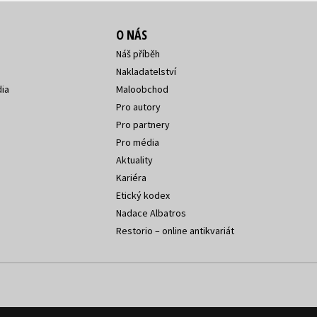
O NÁS
Náš příběh
Nakladatelství
ia
Maloobchod
Pro autory
Pro partnery
Pro média
Aktuality
Kariéra
Etický kodex
Nadace Albatros
Restorio – online antikvariát