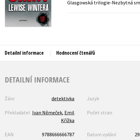
Glasgowská trilogie-Nezbytná smrt
Auto - moto
Jazyky
Beletrie pro děti
Kalendáře
Beletrie pro dospělé
Kariéra a osobní rozvoj
Byznys a ekonomie
Komiks
Detailní informace
Hodnocení čtenářů
V
DETAILNÍ INFORMACE
Žánr
detektivka
Jazyk
Překladatel
Ivan Němeček
,
Emil
Počet stran
Křížka
EAN
9788666666787
Datum vydání
29