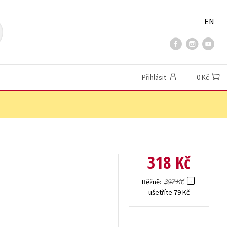
EN
Přihlásit
0 Kč
318 Kč
397 Kč
Běžně
ušetříte 79 Kč