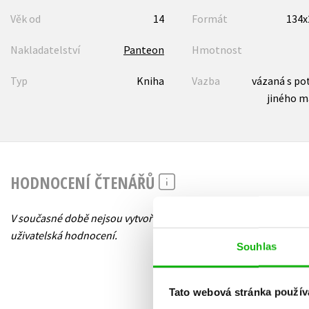
Věk od
14
Formát
134
Nakladatelství
Panteon
Hmotnost
Typ
Kniha
Vazba
vázaná s po
jiného m
HODNOCENÍ ČTENÁŘŮ
V současné době nejsou vytvořena žádná
uživatelská hodnocení.
Souhlas
Tato webová stránka použív