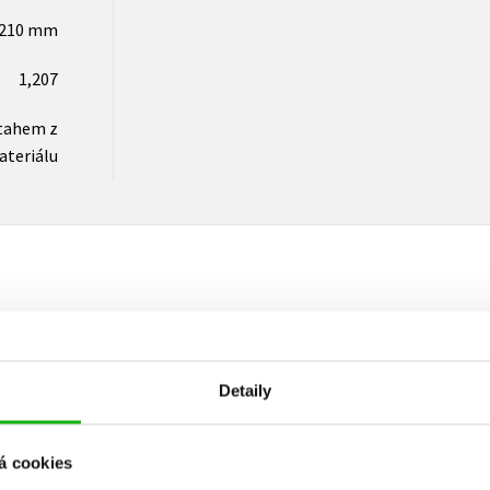
x210 mm
1,207
tahem z
ateriálu
Vaše hodnocení
Uživatelskou recenzi mohou vkládat pouze registrovaní uživat
Detaily
Přihlásit
á cookies