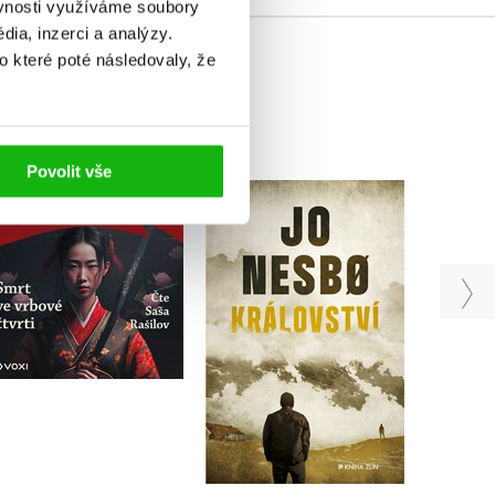
ěvnosti využíváme soubory
ia, inzerci a analýzy.
o které poté následovaly, že
Povolit vše
Případy soudce Ti:
Po
Smrt ve vrbové čtvrti
Království
(audiokniha na CD)
Jo Nesbo
Frédéric Lenormand
Do košíku
Do košíku
439 Kč
549 Kč
319 Kč
399 Kč