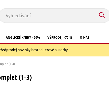
Vyhledávání
ANGLICKÉ KNIHY -20%
VÝPRODEJ -70 %
O NÁS
Předprodej novinky bestsellerové autorky
Přírodní vědy
Křížovky
Společnost, politika
plet (1-3)
Kuchařky
Technika a věda
New Adult
mplet (1-3)
Učebnice
Ostatní
Umění a kultura
Počítače
Výchova a pedagogika
Poezie
Young adult