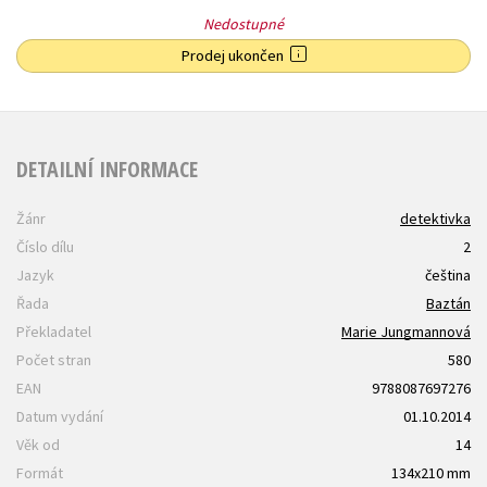
Nedostupné
Prodej ukončen
DETAILNÍ INFORMACE
Žánr
detektivka
Číslo dílu
2
Jazyk
čeština
Řada
Baztán
Překladatel
Marie Jungmannová
Počet stran
580
EAN
9788087697276
Datum vydání
01.10.2014
Věk od
14
Formát
134x210 mm