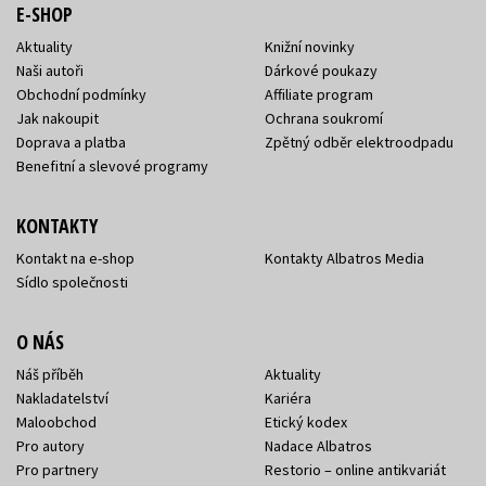
E-SHOP
Aktuality
Knižní novinky
Naši autoři
Dárkové poukazy
Obchodní podmínky
Affiliate program
Jak nakoupit
Ochrana soukromí
Doprava a platba
Zpětný odběr elektroodpadu
Benefitní a slevové programy
KONTAKTY
Kontakt na e-shop
Kontakty Albatros Media
Sídlo společnosti
O NÁS
Náš příběh
Aktuality
Nakladatelství
Kariéra
Maloobchod
Etický kodex
Pro autory
Nadace Albatros
Pro partnery
Restorio – online antikvariát