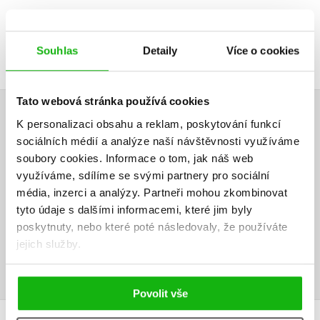
DALŠÍ TITULY Z ŘADY "BAZTÁN"
Souhlas
Detaily
Více o cookies
Tato webová stránka používá cookies
K personalizaci obsahu a reklam, poskytování funkcí
HODNOCENÍ ČTENÁŘŮ
sociálních médií a analýze naší návštěvnosti využíváme
soubory cookies.
Informace o tom, jak náš web
V současné době nejsou vytvořena žádná uživatelská hodnocení.
využíváme, sdílíme se svými partnery pro sociální
média, inzerci a analýzy.
Partneři mohou zkombinovat
Vaše hodnocení
tyto údaje s dalšími informacemi, které jim byly
Uživatelskou recenzi mohou vkládat pouze registrovaní uživatelé
poskytnuty, nebo které poté následovaly, že používáte
jejich služby.
Přihlásit
Povolit vše