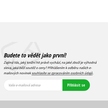
Budete to vědět jako první!
Zajímá Vás, jaký knižní hit právě vychází, na jaké zboží je výhodná
sleva, jaká běží soutěž o ceny? Přihlášením k odběru našich e-
mailových novinek
souhlasíte se zpracováním osobních údajů
.
Vaše e-
Vaše e-
Přihlásit se
mailová
mailová
Vaše e-mailová adresa
adresa
adresa