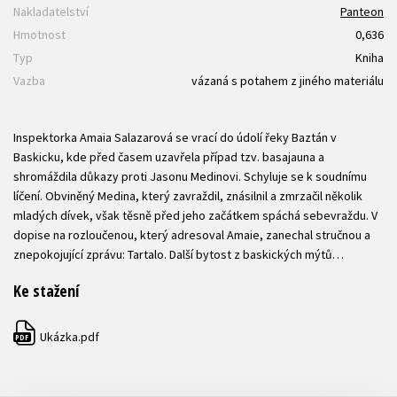
Nakladatelství
Panteon
Hmotnost
0,636
Typ
Kniha
Vazba
vázaná s potahem z jiného materiálu
Inspektorka Amaia Salazarová se vrací do údolí řeky Baztán v
Baskicku, kde před časem uzavřela případ tzv. basajauna a
shromáždila důkazy proti Jasonu Medinovi. Schyluje se k soudnímu
líčení. Obviněný Medina, který zavraždil, znásilnil a zmrzačil několik
mladých dívek, však těsně před jeho začátkem spáchá sebevraždu. V
dopise na rozloučenou, který adresoval Amaie, zanechal stručnou a
znepokojující zprávu: Tartalo. Další bytost z baskických mýtů…
Ke stažení
Ukázka.pdf
PDF