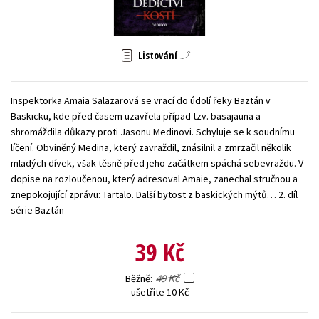
Young adult (SK)
Zahraniční literatura
Zdraví a životní styl
Všechny tituly
Listování
Inspektorka Amaia Salazarová se vrací do údolí řeky Baztán v
Baskicku, kde před časem uzavřela případ tzv. basajauna a
shromáždila důkazy proti Jasonu Medinovi. Schyluje se k soudnímu
líčení. Obviněný Medina, který zavraždil, znásilnil a zmrzačil několik
mladých dívek, však těsně před jeho začátkem spáchá sebevraždu. V
dopise na rozloučenou, který adresoval Amaie, zanechal stručnou a
znepokojující zprávu: Tartalo. Další bytost z baskických mýtů… 2. díl
série Baztán
39 Kč
49 Kč
Běžně
ušetříte 10 Kč