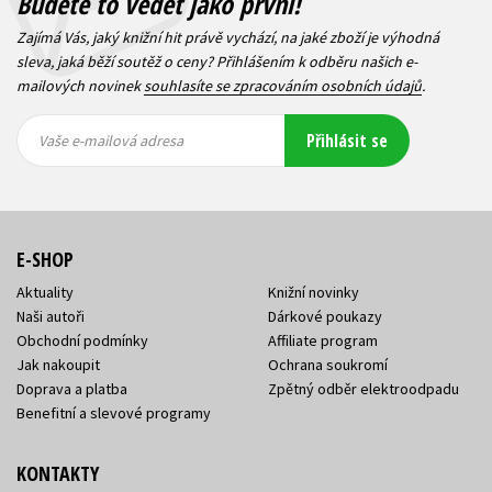
Budete to vědět jako první!
Zajímá Vás, jaký knižní hit právě vychází, na jaké zboží je výhodná
sleva, jaká běží soutěž o ceny? Přihlášením k odběru našich e-
mailových novinek
souhlasíte se zpracováním osobních údajů
.
Vaše e-
Vaše e-
Přihlásit se
mailová
mailová
Vaše e-mailová adresa
adresa
adresa
E-SHOP
Aktuality
Knižní novinky
Naši autoři
Dárkové poukazy
Obchodní podmínky
Affiliate program
Jak nakoupit
Ochrana soukromí
Doprava a platba
Zpětný odběr elektroodpadu
Benefitní a slevové programy
KONTAKTY