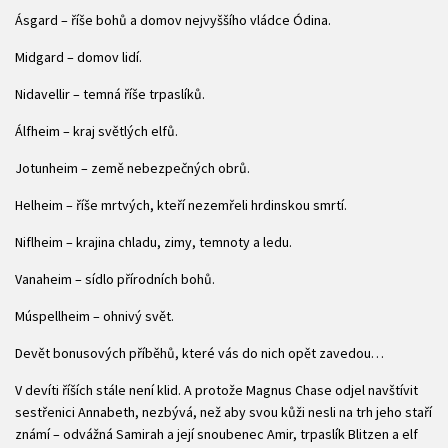
Ásgard – říše bohů a domov nejvyššího vládce Ódina.
Midgard – domov lidí.
Nidavellir – temná říše trpaslíků.
Álfheim – kraj světlých elfů.
Jotunheim – země nebezpečných obrů.
Helheim – říše mrtvých, kteří nezemřeli hrdinskou smrtí.
Niflheim – krajina chladu, zimy, temnoty a ledu.
Vanaheim – sídlo přírodních bohů.
Múspellheim – ohnivý svět.
Devět bonusových příběhů, které vás do nich opět zavedou…
V devíti říších stále není klid. A protože Magnus Chase odjel navštívit
sestřenici Annabeth, nezbývá, než aby svou kůži nesli na trh jeho staří
známí – odvážná Samirah a její snoubenec Amir, trpaslík Blitzen a elf