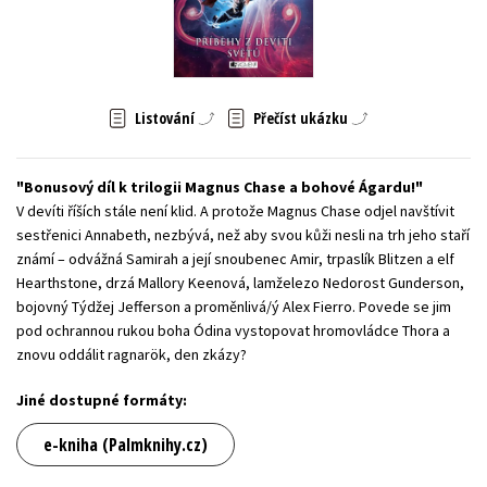
Young adult (SK)
Zahraniční literatura
Zdraví a životní styl
Všechny tituly
Listování
Přečíst ukázku
Bonusový díl k trilogii Magnus Chase a bohové Ágardu!
V devíti říších stále není klid. A protože Magnus Chase odjel navštívit
sestřenici Annabeth, nezbývá, než aby svou kůži nesli na trh jeho staří
známí – odvážná Samirah a její snoubenec Amir, trpaslík Blitzen a elf
Hearthstone, drzá Mallory Keenová, lamželezo Nedorost Gunderson,
bojovný Týdžej Jefferson a proměnlivá/ý Alex Fierro. Povede se jim
pod ochrannou rukou boha Ódina vystopovat hromovládce Thora a
znovu oddálit ragnarök, den zkázy?
Jiné dostupné formáty:
e-kniha (Palmknihy.cz)