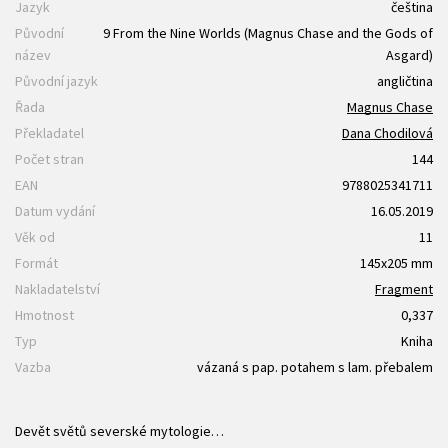
Jazyk
čeština
Původní
9 From the Nine Worlds (Magnus Chase and the Gods of
název
Asgard)
Původní jazyk
angličtina
Řada
Magnus Chase
Překladatel
Dana Chodilová
Počet stran
144
EAN
9788025341711
Datum vydání
16.05.2019
Věk od
11
Formát
145x205 mm
Nakladatelství
Fragment
Hmotnost
0,337
Typ
Kniha
Vazba
vázaná s pap. potahem s lam. přebalem
Devět světů severské mytologie…