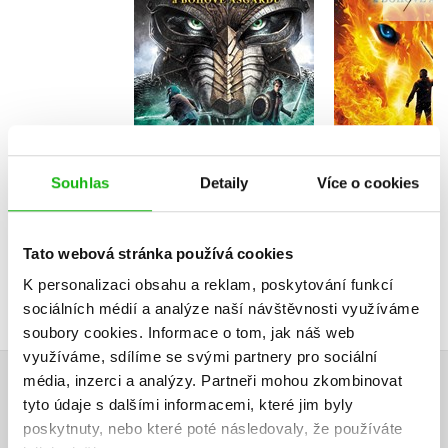
Rick Rio
Rick Riordan
Do košíku
Do košík
343 Kč
429 Kč
319 Kč
3
Souhlas
Detaily
Více o cookies
Tato webová stránka používá cookies
K personalizaci obsahu a reklam, poskytování funkcí
sociálních médií a analýze naší návštěvnosti využíváme
soubory cookies.
Informace o tom, jak náš web
využíváme, sdílíme se svými partnery pro sociální
média, inzerci a analýzy.
Partneři mohou zkombinovat
HODNOCENÍ ČTENÁŘŮ
tyto údaje s dalšími informacemi, které jim byly
poskytnuty, nebo které poté následovaly, že používáte
V současné době nejsou vytvořena žádná uživatelská hodnocení.