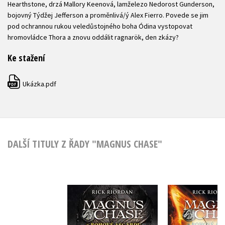
Hearthstone, drzá Mallory Keenová, lamželezo Nedorost Gunderson,
bojovný Týdžej Jefferson a proměnlivá/ý Alex Fierro. Povede se jim
pod ochrannou rukou veledůstojného boha Ódina vystopovat
hromovládce Thora a znovu oddálit ragnarök, den zkázy?
Ke stažení
Ukázka.pdf
PDF
DALŠÍ TITULY Z ŘADY "MAGNUS CHASE"
Magnus C
Magnus Chase a
bohové Ás
bohové Ásgardu -
Prastar
Thorovo kladivo