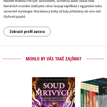
hlavním hrdinou Percym Jacksonem, za kterou autor získal řadu
literárních ocenění. Další jeho série čerpají například z egyptské nebo
severské mytologie. Riordanovy knihy už byly přeloženy do více než
čtyřiceti jazyků.
Zobrazit profil autora
MOHLO BY VÁS TAKÉ ZAJÍMAT
PERCY JAC
Soud mrtvých
komplet 
Rick Riordan
Rick Rio