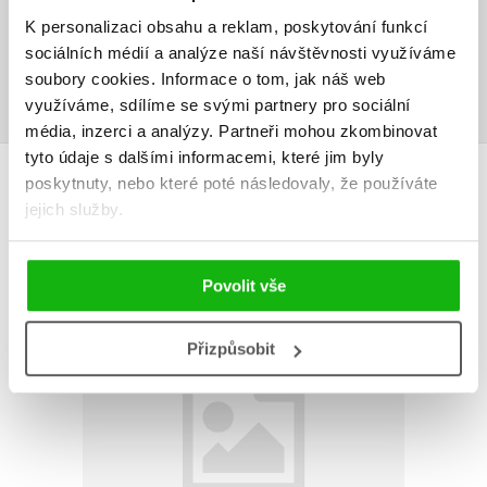
Uživatelskou recenzi mohou vkládat pouze registrovaní uživatelé
K personalizaci obsahu a reklam, poskytování funkcí
sociálních médií a analýze naší návštěvnosti využíváme
Přihlásit
soubory cookies.
Informace o tom, jak náš web
využíváme, sdílíme se svými partnery pro sociální
média, inzerci a analýzy.
Partneři mohou zkombinovat
tyto údaje s dalšími informacemi, které jim byly
AUTOR KNIHY
poskytnuty, nebo které poté následovaly, že používáte
jejich služby.
Povolit vše
Přizpůsobit