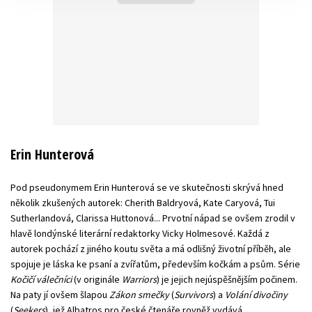
Erin Hunterová
Pod pseudonymem Erin Hunterová se ve skutečnosti skrývá hned
několik zkušených autorek: Cherith Baldryová, Kate Caryová, Tui
Sutherlandová, Clarissa Huttonová... Prvotní nápad se ovšem zrodil v
hlavě londýnské literární redaktorky Vicky Holmesové. Každá z
autorek pochází z jiného koutu světa a má odlišný životní příběh, ale
spojuje je láska ke psaní a zvířatům, především kočkám a psům. Série
Kočičí válečníci
(v originále
Warriors
) je jejich nejúspěšnějším počinem.
Na paty jí ovšem šlapou
Zákon smečky
(
Survivors
) a
Volání divočiny
(
Seekers
), jež Albatros pro české čtenáře rovněž vydává.