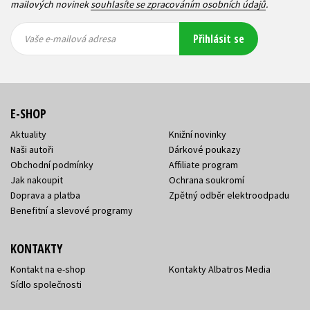
mailových novinek
souhlasíte se zpracováním osobních údajů
.
Vaše e-
Vaše e-
Přihlásit se
mailová
mailová
Vaše e-mailová adresa
adresa
adresa
E-SHOP
Aktuality
Knižní novinky
Naši autoři
Dárkové poukazy
Obchodní podmínky
Affiliate program
Jak nakoupit
Ochrana soukromí
Doprava a platba
Zpětný odběr elektroodpadu
Benefitní a slevové programy
KONTAKTY
Kontakt na e-shop
Kontakty Albatros Media
Sídlo společnosti