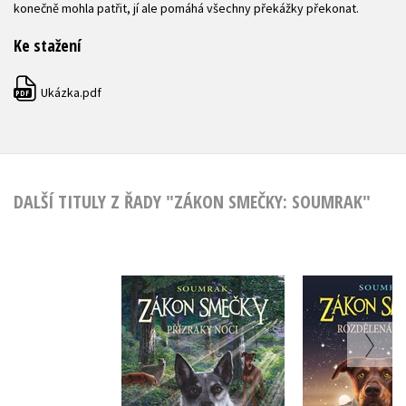
konečně mohla patřit, jí ale pomáhá všechny překážky překonat.
Ke stažení
Ukázka.pdf
PDF
DALŠÍ TITULY Z ŘADY "ZÁKON SMEČKY: SOUMRAK"
Zákon smečky:
Zákon sm
Soumrak (2) -
Soumrak 
Přízraky noci
Rozdělená
Erin Hunterová
Erin Hunt