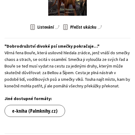
Young adult (SK)
Zahraniční literatura
Zdraví a životní styl
Všechny tituly
Listování
Přečíst ukázku
Dobrodružství divoké psí smečky pokračuje…
Věrná fena Bouře, která usilovně hledala zrádce, jenž vnáší do smečky
chaos a strach, se ocitá v osamění. Smečka ji vyloučila ze svých řad a
Bouře se teď musí vydat na cestu za jedinými druhy, kterým může
skutečně důvěřovat: za Bellou a Šípem. Cesta je plná nástrah v
podobě lidí, vodítkových psů a smečky vlků. Touha najít místo, kam by
konečně mohla patřit, jí ale pomáhá všechny překážky překonat.
Jiné dostupné formáty:
e-kniha (Palmknihy.cz)