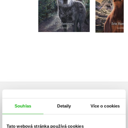
Do košíku
Do košík
215 Kč
215 Kč
269 Kč
2
HODNOCENÍ ČTENÁŘŮ
Souhlas
Detaily
Více o cookies
V současné době nejsou vytvořena žádná uživatelská hodnocení.
Vaše hodnocení
Tato webová stránka používá cookies