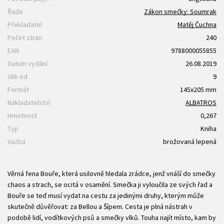
Řada
Zákon smečky: Soumrak
Překladatel
Matěj Čuchna
Počet stran
240
EAN
9788000055855
Datum vydání
26.08.2019
Věk od
9
Formát
145x205 mm
Nakladatelství
ALBATROS
Hmotnost
0,267
Typ
Kniha
Vazba
brožovaná lepená
Věrná fena Bouře, která usilovně hledala zrádce, jenž vnáší do smečky
chaos a strach, se ocitá v osamění. Smečka ji vyloučila ze svých řad a
Bouře se teď musí vydat na cestu za jedinými druhy, kterým může
skutečně důvěřovat: za Bellou a Šípem. Cesta je plná nástrah v
podobě lidí, vodítkových psů a smečky vlků. Touha najít místo, kam by