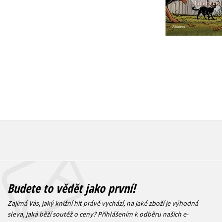
Do košíku
Do košík
1 272 Kč
1 590 Kč
215 Kč
2
Budete to vědět jako první!
Zajímá Vás, jaký knižní hit právě vychází, na jaké zboží je výhodná
sleva, jaká běží soutěž o ceny? Přihlášením k odběru našich e-