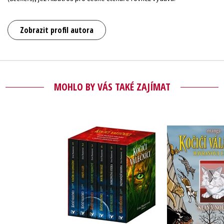
Zobrazit profil autora
MOHLO BY VÁS TAKÉ ZAJÍMAT
Kočičí vál
Kočičí válečníci: BOX
Havranova c
1-6
- Klan v
Erin Hunt
Erin Hunterová