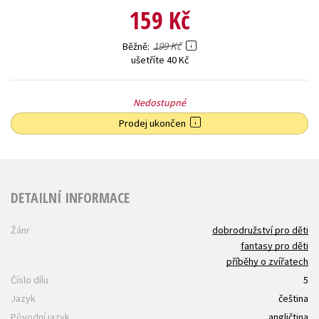
159 Kč
199 Kč
Běžně
ušetříte 40 Kč
Nedostupné
Prodej ukončen
DETAILNÍ INFORMACE
Žánr
dobrodružství pro děti
fantasy pro děti
příběhy o zvířatech
Číslo dílu
5
Jazyk
čeština
Původní jazyk
angličtina