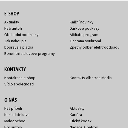
E-SHOP
Aktuality
Knižní novinky
Naši autoři
Dárkové poukazy
Obchodní podmínky
Affiliate program
Jak nakoupit
Ochrana soukromí
Doprava a platba
Zpětný odběr elektroodpadu
Benefitní a slevové programy
KONTAKTY
Kontakt na e-shop
Kontakty Albatros Media
Sídlo společnosti
O NÁS
Náš příběh
Aktuality
Nakladatelství
Kariéra
Maloobchod
Etický kodex
Pro autory
Nadace Albatros