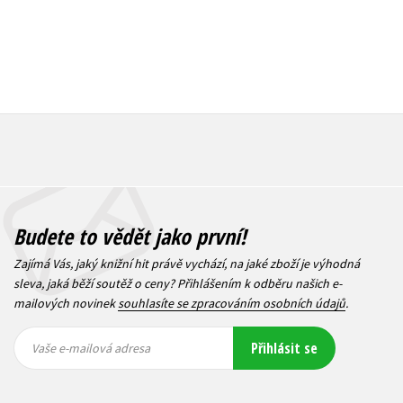
Budete to vědět jako první!
Zajímá Vás, jaký knižní hit právě vychází, na jaké zboží je výhodná
sleva, jaká běží soutěž o ceny? Přihlášením k odběru našich e-
mailových novinek
souhlasíte se zpracováním osobních údajů
.
Vaše e-
Vaše e-
Přihlásit se
mailová
mailová
Vaše e-mailová adresa
adresa
adresa