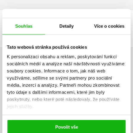
DALŠÍ TITULY Z ŘADY "ŠELMY Z OLYMPU"
Souhlas
Detaily
Více o cookies
Tato webová stránka používá cookies
K personalizaci obsahu a reklam, poskytování funkcí
HODNOCENÍ ČTENÁŘŮ
sociálních médií a analýze naší návštěvnosti využíváme
soubory cookies.
Informace o tom, jak náš web
V současné době nejsou vytvořena žádná uživatelská hodnocení.
využíváme, sdílíme se svými partnery pro sociální
média, inzerci a analýzy.
Partneři mohou zkombinovat
Vaše hodnocení
tyto údaje s dalšími informacemi, které jim byly
poskytnuty, nebo které poté následovaly, že používáte
Uživatelskou recenzi mohou vkládat pouze registrovaní uživatelé
jejich služby.
Přihlásit
Povolit vše