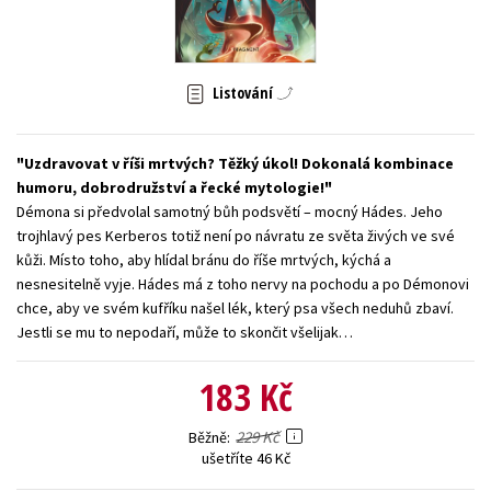
Young adult (SK)
Zahraniční literatura
Zdraví a životní styl
Všechny tituly
Listování
Uzdravovat v říši mrtvých? Těžký úkol! Dokonalá kombinace
humoru, dobrodružství a řecké mytologie!
Démona si předvolal samotný bůh podsvětí – mocný Hádes. Jeho
trojhlavý pes Kerberos totiž není po návratu ze světa živých ve své
kůži. Místo toho, aby hlídal bránu do říše mrtvých, kýchá a
nesnesitelně vyje. Hádes má z toho nervy na pochodu a po Démonovi
chce, aby ve svém kufříku našel lék, který psa všech neduhů zbaví.
Jestli se mu to nepodaří, může to skončit všelijak…
183 Kč
229 Kč
Běžně
ušetříte 46 Kč