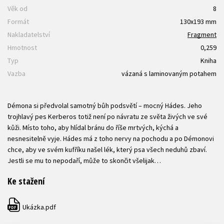
Věk od
8
Formát
130x193 mm
Nakladatelství
Fragment
Hmotnost
0,259
Typ
Kniha
Vazba
vázaná s laminovaným potahem
Démona si předvolal samotný bůh podsvětí – mocný Hádes. Jeho
trojhlavý pes Kerberos totiž není po návratu ze světa živých ve své
kůži. Místo toho, aby hlídal bránu do říše mrtvých, kýchá a
nesnesitelně vyje. Hádes má z toho nervy na pochodu a po Démonovi
chce, aby ve svém kufříku našel lék, který psa všech neduhů zbaví.
Jestli se mu to nepodaří, může to skončit všelijak…
Ke stažení
Ukázka.pdf
PDF