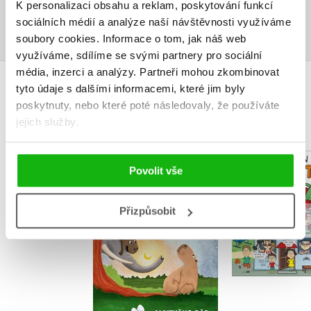
K personalizaci obsahu a reklam, poskytování funkcí
Přihlásit
sociálních médií a analýze naší návštěvnosti využíváme
soubory cookies.
Informace o tom, jak náš web
využíváme, sdílíme se svými partnery pro sociální
média, inzerci a analýzy.
Partneři mohou zkombinovat
tyto údaje s dalšími informacemi, které jim byly
MOHLO BY VÁS TAKÉ ZAJÍMAT
poskytnuty, nebo které poté následovaly, že používáte
jejich služby.
Kapybary řeší
Povolit vše
Chameleon
záhadu
Pavlína J
Matthäus Bär
Přizpůsobit
Do košík
Do košíku