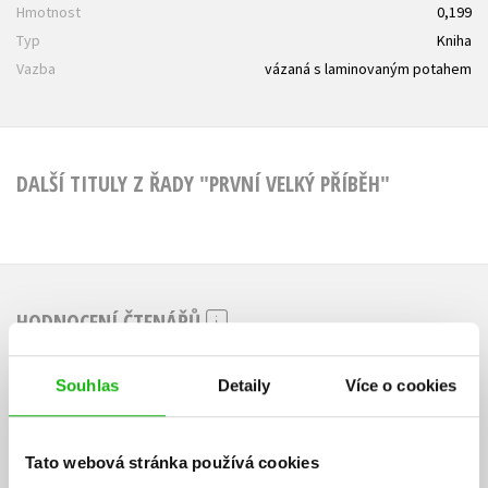
Hmotnost
0,199
Typ
Kniha
Vazba
vázaná s laminovaným potahem
DALŠÍ TITULY Z ŘADY "PRVNÍ VELKÝ PŘÍBĚH"
HODNOCENÍ ČTENÁŘŮ
V současné době nejsou vytvořena žádná uživatelská hodnocení.
Souhlas
Detaily
Více o cookies
Vaše hodnocení
Tato webová stránka používá cookies
Uživatelskou recenzi mohou vkládat pouze registrovaní uživatelé