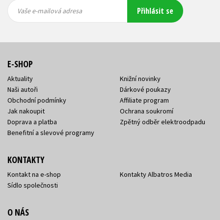
Vaše e-
Vaše e-
Přihlásit se
mailová
mailová
Vaše e-mailová adresa
adresa
adresa
E-SHOP
Aktuality
Knižní novinky
Naši autoři
Dárkové poukazy
Obchodní podmínky
Affiliate program
Jak nakoupit
Ochrana soukromí
Doprava a platba
Zpětný odběr elektroodpadu
Benefitní a slevové programy
KONTAKTY
Kontakt na e-shop
Kontakty Albatros Media
Sídlo společnosti
O NÁS