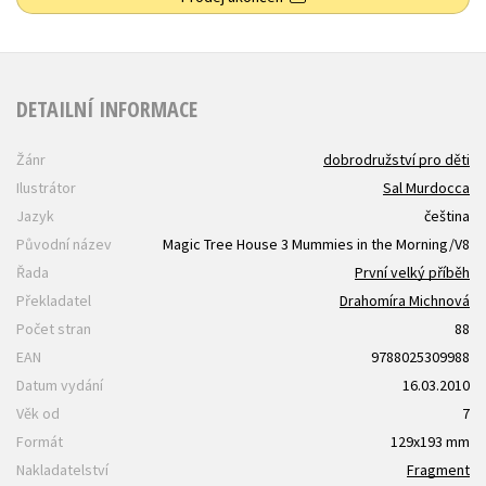
DETAILNÍ INFORMACE
Žánr
dobrodružství pro děti
Ilustrátor
Sal Murdocca
Jazyk
čeština
Původní název
Magic Tree House 3 Mummies in the Morning/V8
Řada
První velký příběh
Překladatel
Drahomíra Michnová
Počet stran
88
EAN
9788025309988
Datum vydání
16.03.2010
Věk od
7
Formát
129x193 mm
Nakladatelství
Fragment