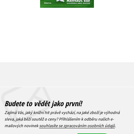
279 Kč
239 Kč
3
299 Kč
Budete to vědět jako první!
Zajímá Vás, jaký knižní hit právě vychází, na jaké zboží je výhodná
sleva, jaká běží soutěž o ceny? Přihlášením k odběru našich e-
mailových novinek
souhlasíte se zpracováním osobních údajů
.