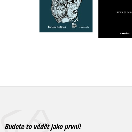
Do košíku
Do košík
223 Kč
159 Kč
279 Kč
1
Budete to vědět jako první!