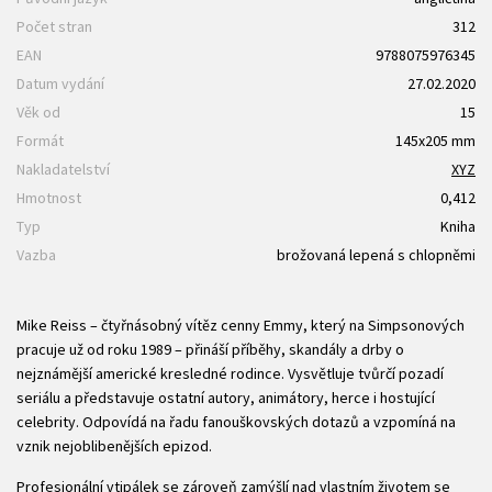
Počet stran
312
EAN
9788075976345
Datum vydání
27.02.2020
Věk od
15
Formát
145x205 mm
Nakladatelství
XYZ
Hmotnost
0,412
Typ
Kniha
Vazba
brožovaná lepená s chlopněmi
Mike Reiss – čtyřnásobný vítěz cenny Emmy, který na Simpsonových
pracuje už od roku 1989 – přináší příběhy, skandály a drby o
nejznámější americké kresledné rodince. Vysvětluje tvůrčí pozadí
seriálu a představuje ostatní autory, animátory, herce i hostující
celebrity. Odpovídá na řadu fanouškovských dotazů a vzpomíná na
vznik nejoblibenějších epizod.
Profesionální vtipálek se zároveň zamýšlí nad vlastním životem se