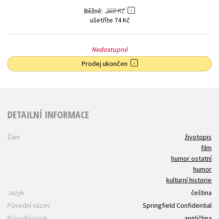
369 Kč
Běžně
ušetříte 74 Kč
Nedostupné
Prodej ukončen
DETAILNÍ INFORMACE
Žánr
životopis
film
humor ostatní
humor
kulturní historie
Jazyk
čeština
Původní název
Springfield Confidential
Původní jazyk
angličtina