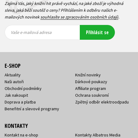
Zajímá Vás, jaký knižní hit právě vychází, na jaké zboží je výhodná
sleva, jaká běží soutěž o ceny? Přihlášením k odběru našich e-
mailových novinek
souhlasíte se zpracováním osobních údajů
.
Vaše e-
Vaše e-
Přihlásit se
mailová
mailová
Vaše e-mailová adresa
adresa
adresa
E-SHOP
Aktuality
Knižní novinky
Naši autoři
Dárkové poukazy
Obchodní podmínky
Affiliate program
Jak nakoupit
Ochrana soukromí
Doprava a platba
Zpětný odběr elektroodpadu
Benefitní a slevové programy
KONTAKTY
Kontakt na e-shop
Kontakty Albatros Media