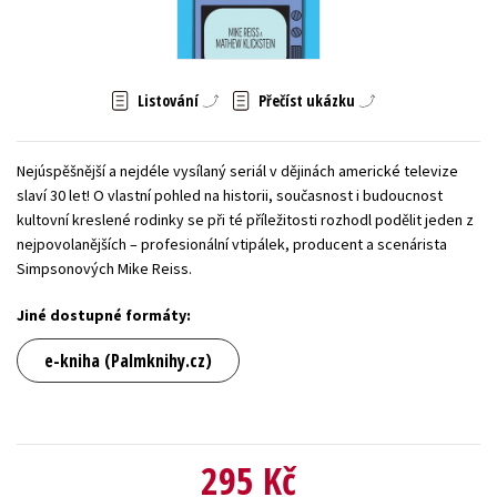
Young adult (SK)
Zahraniční literatura
Zdraví a životní styl
Všechny tituly
Listování
Přečíst ukázku
Nejúspěšnější a nejdéle vysílaný seriál v dějinách americké televize
slaví 30 let! O vlastní pohled na historii, současnost i budoucnost
kultovní kreslené rodinky se při té příležitosti rozhodl podělit jeden z
nejpovolanějších – profesionální vtipálek, producent a scenárista
Simpsonových Mike Reiss.
Jiné dostupné formáty:
e-kniha (Palmknihy.cz)
295 Kč