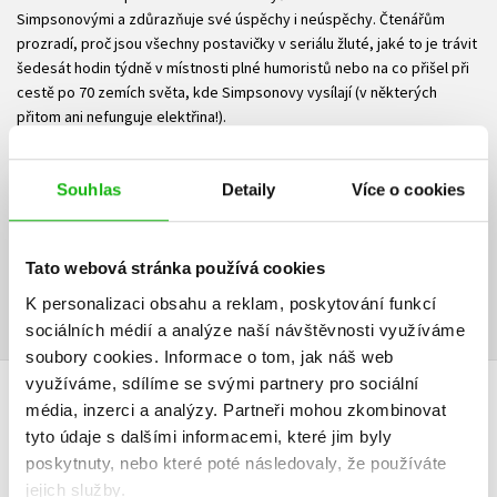
Simpsonovými a zdůrazňuje své úspěchy i neúspěchy. Čtenářům
prozradí, proč jsou všechny postavičky v seriálu žluté, jaké to je trávit
šedesát hodin týdně v místnosti plné humoristů nebo na co přišel při
cestě po 70 zemích světa, kde Simpsonovy vysílají (v některých
přitom ani nefunguje elektřina!).
A možná se dozvíte i odpověď na otázku ze všech nejpalčivější: Kde
ten zpropadený Springfield vlastně leží?
Souhlas
Detaily
Více o cookies
Ke stažení
Tato webová stránka používá cookies
Ukázka.pdf
PDF
K personalizaci obsahu a reklam, poskytování funkcí
sociálních médií a analýze naší návštěvnosti využíváme
soubory cookies.
Informace o tom, jak náš web
využíváme, sdílíme se svými partnery pro sociální
média, inzerci a analýzy.
Partneři mohou zkombinovat
HODNOCENÍ ČTENÁŘŮ
tyto údaje s dalšími informacemi, které jim byly
poskytnuty, nebo které poté následovaly, že používáte
V současné době nejsou vytvořena žádná uživatelská hodnocení.
jejich služby.