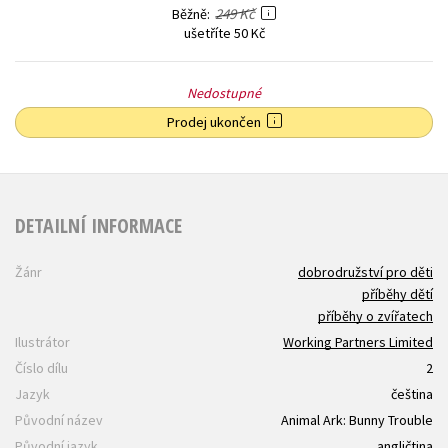
249 Kč
Běžně
ušetříte 50 Kč
Nedostupné
Prodej ukončen
DETAILNÍ INFORMACE
Žánr
dobrodružství pro děti
příběhy dětí
příběhy o zvířatech
Ilustrátor
Working Partners Limited
Číslo dílu
2
Jazyk
čeština
Původní název
Animal Ark: Bunny Trouble
Původní jazyk
angličtina