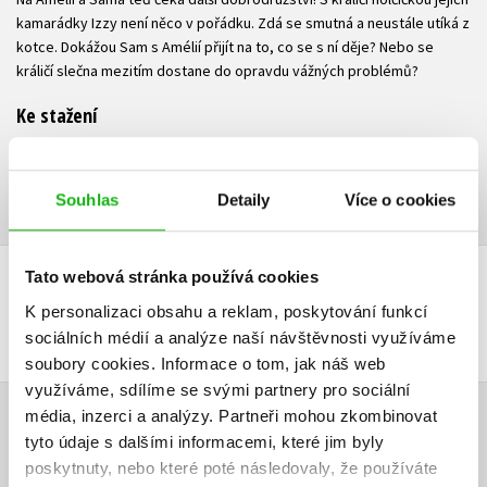
kamarádky Izzy není něco v pořádku. Zdá se smutná a neustále utíká z
kotce. Dokážou Sam s Amélií přijít na to, co se s ní děje? Nebo se
králičí slečna mezitím dostane do opravdu vážných problémů?
Ke stažení
Ukázka.pdf
PDF
Souhlas
Detaily
Více o cookies
Tato webová stránka používá cookies
DALŠÍ TITULY Z ŘADY "NEMOCNICE PRO ZVÍŘÁTKA"
K personalizaci obsahu a reklam, poskytování funkcí
sociálních médií a analýze naší návštěvnosti využíváme
soubory cookies.
Informace o tom, jak náš web
využíváme, sdílíme se svými partnery pro sociální
média, inzerci a analýzy.
Partneři mohou zkombinovat
HODNOCENÍ ČTENÁŘŮ
tyto údaje s dalšími informacemi, které jim byly
poskytnuty, nebo které poté následovaly, že používáte