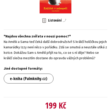
Young adult (SK)
Zahraniční literatura
Zdraví a životní styl
Všechny tituly
Listování
Najdou všechna zvířata v nouzi pomoc?
Na Amélii a Sama teď čeká další dobrodružství! S králičí holčičkou jejich
kamarádky Izzy není něco v pořádku. Zdá se smutná a neustále utíká z
kotce. Dokážou Sam s Amélií přijít na to, co se s ní děje? Nebo se
králičí slečna mezitím dostane do opravdu vážných problémů?
Jiné dostupné formáty:
e-kniha (Palmknihy.cz)
199 Kč