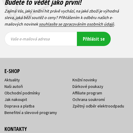
Budete to vědět jako první!
Zajímá Vás, jaký knižní hit právě vychází, na jaké zboží je výhodná
sleva, jaká běží soutěž o ceny? Přihlášením k odběru našich e-
mailových novinek
souhlasíte se zpracováním osobních údajů
.
Vaše e-
Vaše e-
Přihlásit se
mailová
mailová
Vaše e-mailová adresa
adresa
adresa
E-SHOP
Aktuality
Knižní novinky
Naši autoři
Dárkové poukazy
Obchodní podmínky
Affiliate program
Jak nakoupit
Ochrana soukromí
Doprava a platba
Zpětný odběr elektroodpadu
Benefitní a slevové programy
KONTAKTY