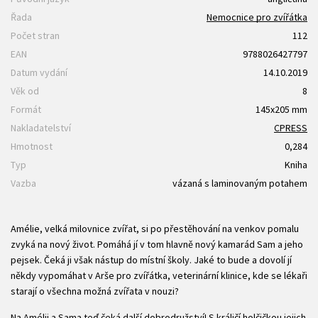
Řada
Nemocnice pro zvířátka
Počet stran
112
EAN
9788026427797
Datum vydání
14.10.2019
Věk od
8
Formát
145x205 mm
Nakladatelství
CPRESS
Hmotnost
0,284
Typ
Kniha
Vazba
vázaná s laminovaným potahem
Amélie, velká milovnice zvířat, si po přestěhování na venkov pomalu
zvyká na nový život. Pomáhá jí v tom hlavně nový kamarád Sam a jeho
pejsek. Čeká ji však nástup do místní školy. Jaké to bude a dovolí jí
někdy vypomáhat v Arše pro zvířátka, veterinární klinice, kde se lékaři
starají o všechna možná zvířata v nouzi?
Na Amélii a Sama teď čeká další dobrodružství! S králičí holčičkou jejich