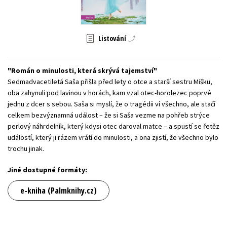
Young adult (SK)
Zahraniční literatura
Zdraví a životní styl
Všechny tituly
Listování
Román o minulosti, která skrývá tajemství
Sedmadvacetiletá Saša přišla před lety o otce a starší sestru Mišku,
oba zahynuli pod lavinou v horách, kam vzal otec-horolezec poprvé
jednu z dcer s sebou. Saša si myslí, že o tragédii ví všechno, ale stačí
celkem bezvýznamná událost – že si Saša vezme na pohřeb strýce
perlový náhrdelník, který kdysi otec daroval matce – a spustí se řetěz
událostí, který ji rázem vrátí do minulosti, a ona zjistí, že všechno bylo
trochu jinak.
Jiné dostupné formáty:
e-kniha (Palmknihy.cz)