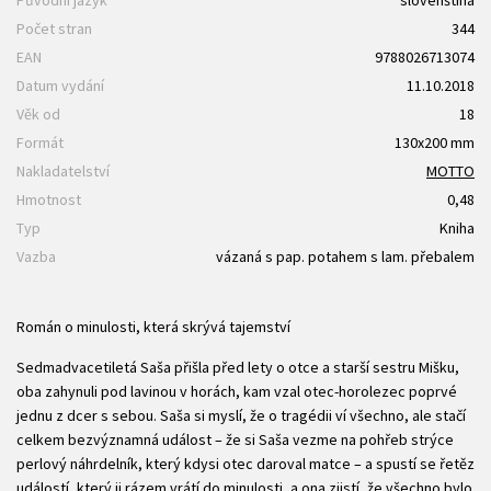
Počet stran
344
EAN
9788026713074
Datum vydání
11.10.2018
Věk od
18
Formát
130x200 mm
Nakladatelství
MOTTO
Hmotnost
0,48
Typ
Kniha
Vazba
vázaná s pap. potahem s lam. přebalem
Román o minulosti, která skrývá tajemství
Sedmadvacetiletá Saša přišla před lety o otce a starší sestru Mišku,
oba zahynuli pod lavinou v horách, kam vzal otec-horolezec poprvé
jednu z dcer s sebou. Saša si myslí, že o tragédii ví všechno, ale stačí
celkem bezvýznamná událost – že si Saša vezme na pohřeb strýce
perlový náhrdelník, který kdysi otec daroval matce – a spustí se řetěz
událostí, který ji rázem vrátí do minulosti, a ona zjistí, že všechno bylo