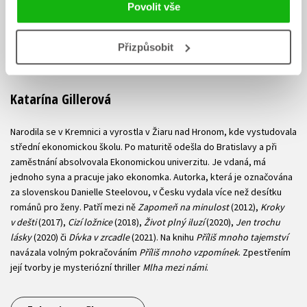
Povolit vše
Přizpůsobit
Katarína Gillerová
Narodila se v Kremnici a vyrostla v Žiaru nad Hronom, kde vystudovala
střední ekonomickou školu. Po maturitě odešla do Bratislavy a při
zaměstnání absolvovala Ekonomickou univerzitu. Je vdaná, má
jednoho syna a pracuje jako ekonomka. Autorka, která je označována
za slovenskou Danielle Steelovou, v Česku vydala více než desítku
románů pro ženy. Patří mezi ně
Zapomeň na minulost
(2012),
Kroky
v dešti
(2017),
Cizí ložnice
(2018),
Život plný iluzí
(2020),
Jen trochu
lásky
(2020) či
Dívka v zrcadle
(2021). Na knihu
Příliš mnoho tajemství
navázala volným pokračováním
Příliš mnoho vzpomínek
. Zpestřením
její tvorby je mysteriózní thriller
Mlha mezi námi
.