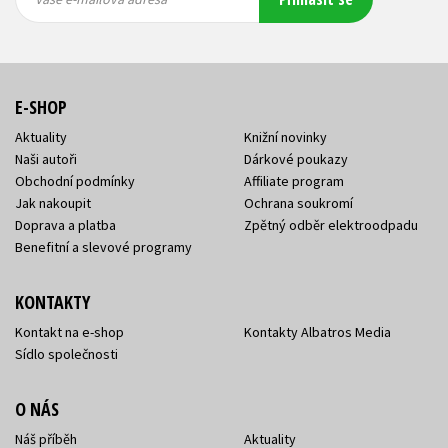
adresa
adresa
E-SHOP
Aktuality
Knižní novinky
Naši autoři
Dárkové poukazy
Obchodní podmínky
Affiliate program
Jak nakoupit
Ochrana soukromí
Doprava a platba
Zpětný odběr elektroodpadu
Benefitní a slevové programy
KONTAKTY
Kontakt na e-shop
Kontakty Albatros Media
Sídlo společnosti
O NÁS
Náš příběh
Aktuality