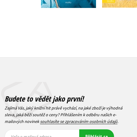
Budete to vědět jako první!
Zajímá Vás, jaký knižní hit právě vychází, na jaké zboží je výhodná
sleva, jaká běží soutěž o ceny? Přihlášením k odběru našich e-
mailových novinek
souhlasíte se zpracováním osobních údajů
.
Vaše e-
Vaše e-
Přihlásit se
mailová
mailová
Vaše e-mailová adresa