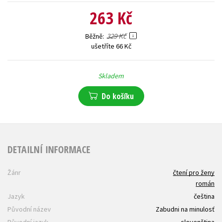
263 Kč
329 Kč
Běžně
ušetříte 66 Kč
Skladem
Do košíku
DETAILNÍ INFORMACE
Žánr
čtení pro ženy
román
Jazyk
čeština
Původní název
Zabudni na minulosť
Původní jazyk
slovenština