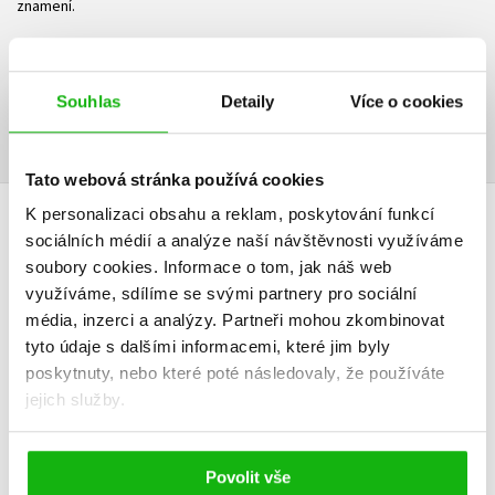
znamení.
Ke stažení
Souhlas
Detaily
Více o cookies
Ukázka.pdf
PDF
Tato webová stránka používá cookies
K personalizaci obsahu a reklam, poskytování funkcí
HODNOCENÍ ČTENÁŘŮ
sociálních médií a analýze naší návštěvnosti využíváme
soubory cookies.
Informace o tom, jak náš web
V současné době nejsou vytvořena žádná uživatelská hodnocení.
využíváme, sdílíme se svými partnery pro sociální
média, inzerci a analýzy.
Partneři mohou zkombinovat
tyto údaje s dalšími informacemi, které jim byly
Vaše hodnocení
poskytnuty, nebo které poté následovaly, že používáte
Uživatelskou recenzi mohou vkládat pouze registrovaní uživatelé
jejich služby.
Přihlásit
Povolit vše