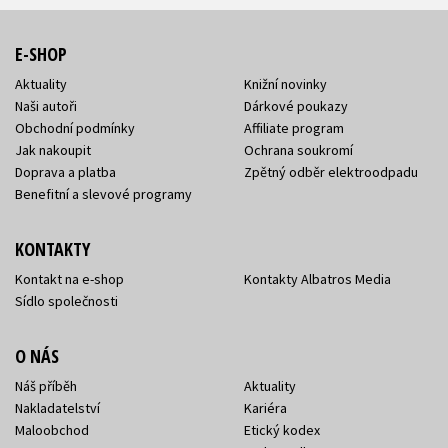
E-SHOP
Aktuality
Knižní novinky
Naši autoři
Dárkové poukazy
Obchodní podmínky
Affiliate program
Jak nakoupit
Ochrana soukromí
Doprava a platba
Zpětný odběr elektroodpadu
Benefitní a slevové programy
KONTAKTY
Kontakt na e-shop
Kontakty Albatros Media
Sídlo společnosti
O NÁS
Náš příběh
Aktuality
Nakladatelství
Kariéra
Maloobchod
Etický kodex