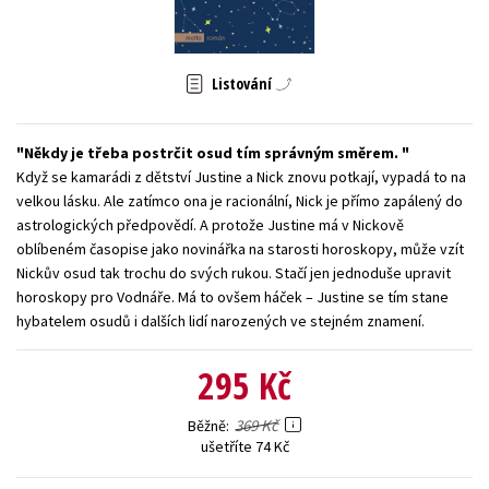
Young adult (SK)
Zahraniční literatura
Zdraví a životní styl
Všechny tituly
Listování
Někdy je třeba postrčit osud tím správným směrem.
Když se kamarádi z dětství Justine a Nick znovu potkají, vypadá to na
velkou lásku. Ale zatímco ona je racionální, Nick je přímo zapálený do
astrologických předpovědí. A protože Justine má v Nickově
oblíbeném časopise jako novinářka na starosti horoskopy, může vzít
Nickův osud tak trochu do svých rukou. Stačí jen jednoduše upravit
horoskopy pro Vodnáře. Má to ovšem háček – Justine se tím stane
hybatelem osudů i dalších lidí narozených ve stejném znamení.
295 Kč
369 Kč
Běžně
ušetříte 74 Kč