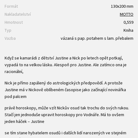
Formát
130x200 mm
Nakladatelství
MOTTO
Hmotnost
0,559
Typ
Kniha
Vazba
vázaná s pap. potahem s lam. přebalem
Když se kamarádi z dětství Justine a Nick po letech opět potkají,
vypadá to na velkou lásku. Alespoň pro Justine. Ale zatímco ona je
racionální,
Nick je přímo zapálený do astrologických předpovědí. A protože
Justine má v Nickově oblíbeném časopise jako začínající novinářka
pod palcem
právě horoskopy, může vzít Nickův osud tak trochu do svých rukou.
Stačí jen jednoduše upravit horoskopy pro Vodnáře. Má to ovšem
jeden háček – Justine
se tím stane hybatelem osudů i dalších lidí narozených ve stejném