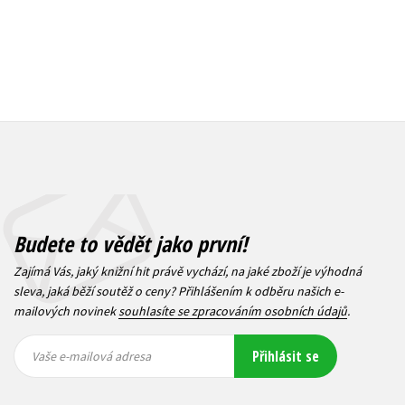
Budete to vědět jako první!
Zajímá Vás, jaký knižní hit právě vychází, na jaké zboží je výhodná
sleva, jaká běží soutěž o ceny? Přihlášením k odběru našich e-
mailových novinek
souhlasíte se zpracováním osobních údajů
.
Vaše e-
Vaše e-
Přihlásit se
mailová
mailová
Vaše e-mailová adresa
adresa
adresa