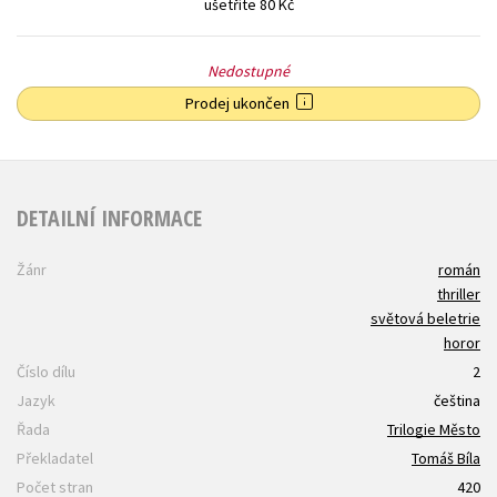
ušetříte 80 Kč
Nedostupné
Prodej ukončen
DETAILNÍ INFORMACE
Žánr
román
thriller
světová beletrie
horor
Číslo dílu
2
Jazyk
čeština
Řada
Trilogie Město
Překladatel
Tomáš Bíla
Počet stran
420