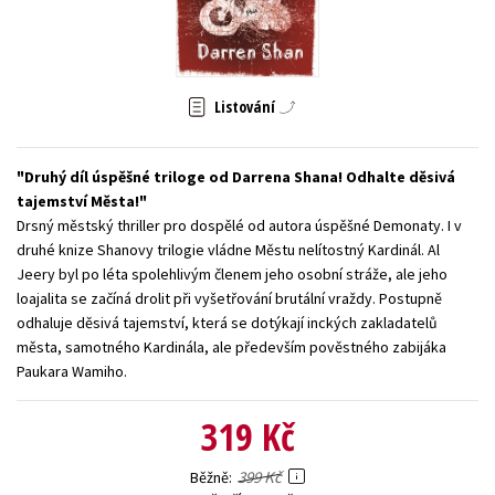
Young adult (SK)
Zahraniční literatura
Zdraví a životní styl
Všechny tituly
Listování
Druhý díl úspěšné triloge od Darrena Shana! Odhalte děsivá
tajemství Města!
Drsný městský thriller pro dospělé od autora úspěšné Demonaty. I v
druhé knize Shanovy trilogie vládne Městu nelítostný Kardinál. Al
Jeery byl po léta spolehlivým členem jeho osobní stráže, ale jeho
loajalita se začíná drolit při vyšetřování brutální vraždy. Postupně
odhaluje děsivá tajemství, která se dotýkají inckých zakladatelů
města, samotného Kardinála, ale především pověstného zabijáka
Paukara Wamiho.
319 Kč
399 Kč
Běžně