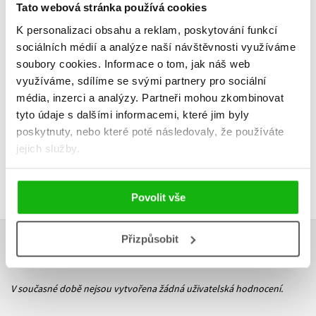
Tato webová stránka používá cookies
K personalizaci obsahu a reklam, poskytování funkcí
sociálních médií a analýze naší návštěvnosti využíváme
Do košíku
soubory cookies.
Informace o tom, jak náš web
119 Kč
149 Kč
využíváme, sdílíme se svými partnery pro sociální
média, inzerci a analýzy.
Partneři mohou zkombinovat
tyto údaje s dalšími informacemi, které jim byly
poskytnuty, nebo které poté následovaly, že používáte
jejich služby.
Povolit vše
Přizpůsobit
HODNOCENÍ ČTENÁŘŮ
V současné době nejsou vytvořena žádná uživatelská hodnocení.