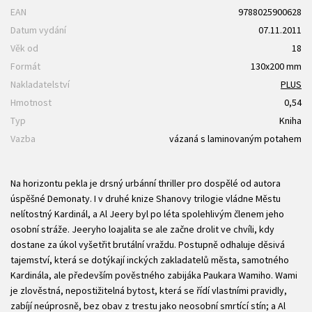
EAN
9788025900628
Datum vydání
07.11.2011
Věk od
18
Formát
130x200 mm
Nakladatelství
PLUS
Hmotnost
0,54
Typ
Kniha
Vazba
vázaná s laminovaným potahem
Na horizontu pekla je drsný urbánní thriller pro dospělé od autora
úspěšné Demonaty. I v druhé knize Shanovy trilogie vládne Městu
nelítostný Kardinál, a Al Jeery byl po léta spolehlivým členem jeho
osobní stráže. Jeeryho loajalita se ale začne drolit ve chvíli, kdy
dostane za úkol vyšetřit brutální vraždu. Postupně odhaluje děsivá
tajemství, která se dotýkají inckých zakladatelů města, samotného
Kardinála, ale především pověstného zabijáka Paukara Wamiho. Wami
je zlověstná, nepostižitelná bytost, která se řídí vlastními pravidly,
zabíjí neúprosně, bez obav z trestu jako neosobní smrtící stín; a Al