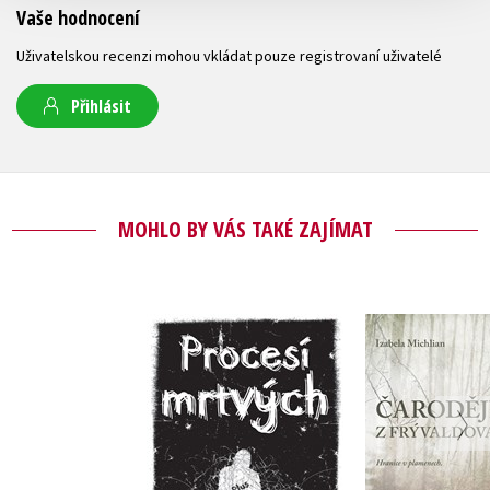
Vaše hodnocení
Uživatelskou recenzi mohou vkládat pouze registrovaní uživatelé
Přihlásit
MOHLO BY VÁS TAKÉ ZAJÍMAT
Čarodějn
Procesí mrtvých
Frýval
Darren Shan
Izabela Mi