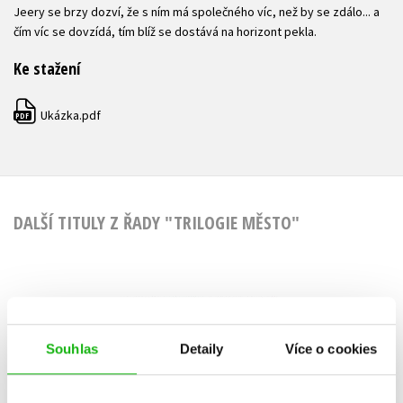
Jeery se brzy dozví, že s ním má společného víc, než by se zdálo... a
čím víc se dovzídá, tím blíž se dostává na horizont pekla.
Ke stažení
Ukázka.pdf
PDF
DALŠÍ TITULY Z ŘADY "TRILOGIE MĚSTO"
Procesí mrtvých
Souhlas
Detaily
Více o cookies
Darren Shan