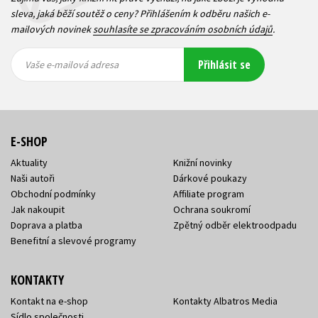
sleva, jaká běží soutěž o ceny? Přihlášením k odběru našich e-
mailových novinek
souhlasíte se zpracováním osobních údajů
.
Vaše e-
Vaše e-
Přihlásit se
mailová
mailová
Vaše e-mailová adresa
adresa
adresa
E-SHOP
Aktuality
Knižní novinky
Naši autoři
Dárkové poukazy
Obchodní podmínky
Affiliate program
Jak nakoupit
Ochrana soukromí
Doprava a platba
Zpětný odběr elektroodpadu
Benefitní a slevové programy
KONTAKTY
Kontakt na e-shop
Kontakty Albatros Media
Sídlo společnosti