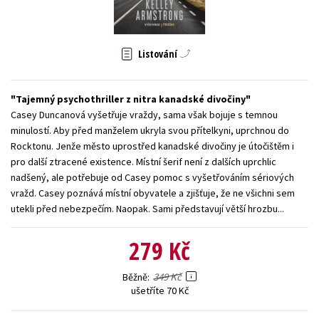
Young adult (SK)
Zahraniční literatura
Zdraví a životní styl
Všechny tituly
Listování
Tajemný psychothriller z nitra kanadské divočiny
Casey Duncanová vyšetřuje vraždy, sama však bojuje s temnou
minulostí. Aby před manželem ukryla svou přítelkyni, uprchnou do
Rocktonu. Jenže město uprostřed kanadské divočiny je útočištěm i
pro další ztracené existence. Místní šerif není z dalších uprchlic
nadšený, ale potřebuje od Casey pomoc s vyšetřováním sériových
vražd. Casey poznává místní obyvatele a zjišťuje, že ne všichni sem
utekli před nebezpečím. Naopak. Sami představují větší hrozbu...
279 Kč
349 Kč
Běžně
ušetříte 70 Kč