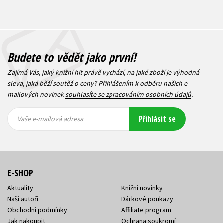
Budete to vědět jako první!
Zajímá Vás, jaký knižní hit právě vychází, na jaké zboží je výhodná
sleva, jaká běží soutěž o ceny? Přihlášením k odběru našich e-
mailových novinek
souhlasíte se zpracováním osobních údajů
.
Vaše e-
Vaše e-
Přihlásit se
mailová
mailová
Vaše e-mailová adresa
adresa
adresa
E-SHOP
Aktuality
Knižní novinky
Naši autoři
Dárkové poukazy
Obchodní podmínky
Affiliate program
Jak nakoupit
Ochrana soukromí