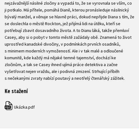
nejzávažnější násilné zločiny a vypadá to, že se vyrovnala se vším, co
ji potkalo. Má přítele, pomáhá Dianě, kterou pronásleduje násilnický
bývalý manžel, a věnuje se hlavně práci, dokud nepřijde Diana s tím, že
se doslechla o městě Rockton, jež přijímá lidi na útěku, kteří se
potřebují zbavit dosavadního života. A to Dianu láká, takže přemluví
Casey, aby si o pobyt v tomto městě zažádaly obě. Znamená to život
uprostřed kanadské divočiny, v podmínkách prvních osadníků,
s minimem moderních vymožeností. Ale i v tak malé a odloučené
komunitě, kde každý má nějaké temné tajemství, dochází ke
zločinům, a tak se Casey ihned ujímá práce detektiva a začne
vyšetřovat nejen vraždu, ale i podivná zmizení. Strhující příběh
s nečekanými zvraty nabízí poutavý a neotřelý čtenářský zážitek.
Ke stažení
Ukázka.pdf
PDF