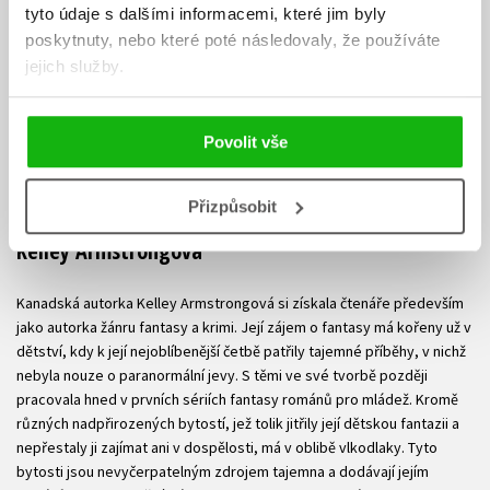
tyto údaje s dalšími informacemi, které jim byly
poskytnuty, nebo které poté následovaly, že používáte
jejich služby.
Povolit vše
Přizpůsobit
Kelley Armstrongová
Kanadská autorka Kelley Armstrongová si získala čtenáře především
jako autorka žánru fantasy a krimi. Její zájem o fantasy má kořeny už v
dětství, kdy k její nejoblíbenější četbě patřily tajemné příběhy, v nichž
nebyla nouze o paranormální jevy. S těmi ve své tvorbě později
pracovala hned v prvních sériích fantasy románů pro mládež. Kromě
různých nadpřirozených bytostí, jež tolik jitřily její dětskou fantazii a
nepřestaly ji zajímat ani v dospělosti, má v oblibě vlkodlaky. Tyto
bytosti jsou nevyčerpatelným zdrojem tajemna a dodávají jejím