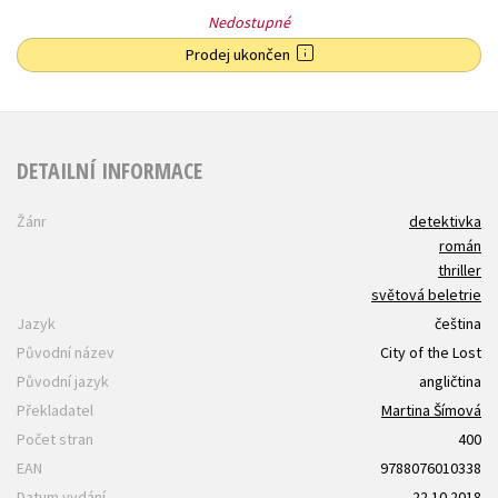
Nedostupné
Prodej ukončen
DETAILNÍ INFORMACE
Žánr
detektivka
román
thriller
světová beletrie
Jazyk
čeština
Původní název
City of the Lost
Původní jazyk
angličtina
Překladatel
Martina Šímová
Počet stran
400
EAN
9788076010338
Datum vydání
22.10.2018