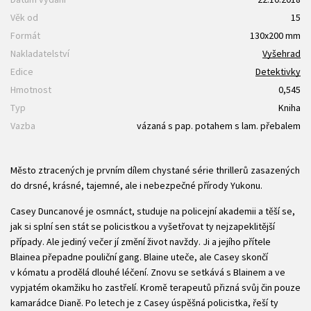
Věk od
15
Formát
130x200 mm
Nakladatelství
Vyšehrad
Edice
Detektivky
Hmotnost
0,545
Typ
Kniha
Vazba
vázaná s pap. potahem s lam. přebalem
Město ztracených je prvním dílem chystané série thrillerů zasazených
do drsné, krásné, tajemné, ale i nebezpečné přírody Yukonu.
Casey Duncanové je osmnáct, studuje na policejní akademii a těší se,
jak si splní sen stát se policistkou a vyšetřovat ty nejzapeklitější
případy. Ale jediný večer jí změní život navždy. Ji a jejího přítele
Blainea přepadne pouliční gang. Blaine uteče, ale Casey skončí
v kómatu a prodělá dlouhé léčení. Znovu se setkává s Blainem a ve
vypjatém okamžiku ho zastřelí. Kromě terapeutů přizná svůj čin pouze
kamarádce Dianě. Po letech je z Casey úspěšná policistka, řeší ty