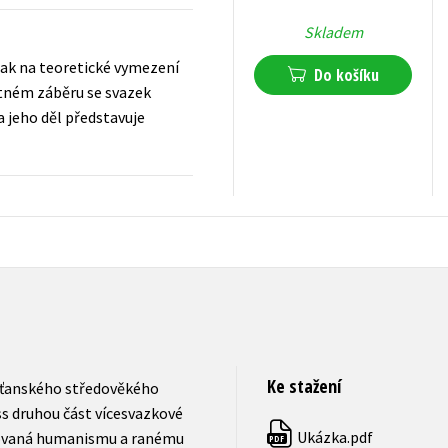
Skladem
ak na teoretické vymezení
Do košíku
utném záběru se svazek
 jeho děl představuje
559
Kč
s DPH
Ke stažení
esťanského středověkého
s druhou část vícesvazkové
Ukázka.pdf
novaná humanismu a ranému
PDF