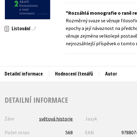
Auto - moto
Jazyky
Rozsáhlá monografie o raně ren
Beletrie pro děti
Rozměrný svaze se věnuje filosof
Kalendáře
Beletrie pro dospělé
epochy a její návaznost na předch
Listování
Kariéra a osobní rozvoj
věnuje zejména velkolepé postavě 
Byznys a ekonomie
nejrozsáhlejší příspěvek o tomto my
Komiks
V
Detailní informace
Hodnocení čtenářů
Autor
DETAILNÍ INFORMACE
Žánr
světová historie
Jazyk
Počet stran
568
EAN
978807