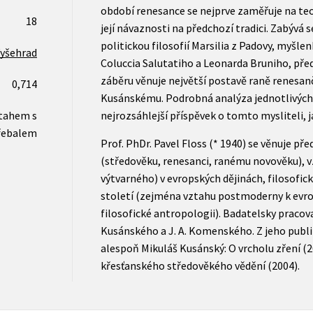
období renesance se nejprve zaměřuje na te
18
její návaznosti na předchozí tradici. Zabývá
politickou filosofií Marsilia z Padovy, myšl
yšehrad
Coluccia Salutatiho a Leonarda Bruniho, př
záběru věnuje největší postavě raně renesanč
0,714
Kusánskému. Podrobná analýza jednotlivých 
otahem s
nejrozsáhlejší příspěvek o tomto mysliteli, jak
řebalem
Prof. PhDr. Pavel Floss (* 1940) se věnuje př
(středověku, renesanci, ranému novověku), vz
výtvarného) v evropských dějinách, filosofické 
století (zejména vztahu postmoderny k evro
filosofické antropologii). Badatelsky pracova
Kusánského a J. A. Komenského. Z jeho publ
alespoň Mikuláš Kusánský: O vrcholu zření (20
křesťanského středověkého vědění (2004).