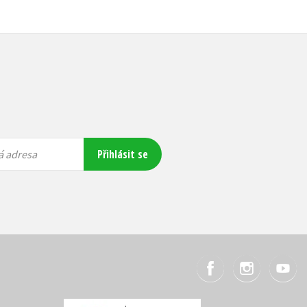
Přihlásit se
á adresa