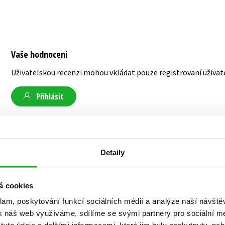
Vaše hodnocení
Uživatelskou recenzi mohou vkládat pouze registrovaní uživat
Přihlásit
AUTOR KNIHY
Detaily
á cookies
Pavel Floss
klam, poskytování funkcí sociálních médií a analýze naší návšt
k náš web využíváme, sdílíme se svými partnery pro sociální méd
Prof. PhDr. Pavel Floss (* 1940) se věnuje přede