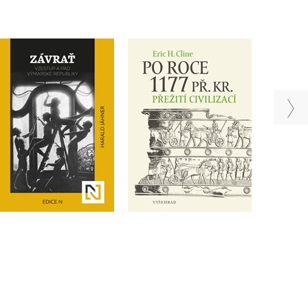
Závrať
Po roce 1177 př. Kr.
,
S
Harald Jähner
Eric H. Cline
,
Ma
Milo
Do košíku
Do košíku
399 Kč
479 Kč
499 Kč
599 Kč