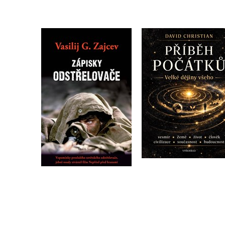
Zápisky odstřelovače
Příběh počátků
Vasilij G. Zajcev
David Christian
Do košíku
Do košíku
399 Kč
499 Kč
279 Kč
349 Kč