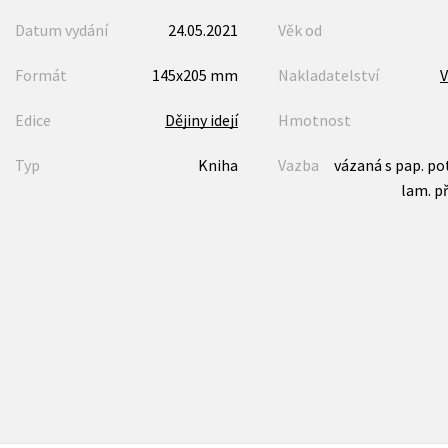
Datum vydání
24.05.2021
Věk od
Formát
145x205 mm
Nakladatelství
V
Edice
Dějiny idejí
Hmotnost
Typ
Kniha
Vazba
vázaná s pap. p
lam. p