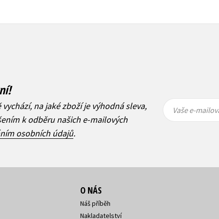
ní!
Vaše e-
Vaše e-
ě vychází, na jaké zboží je výhodná sleva,
mailová
mailová
Vaše e-mailov
adresa
adresa
ášením k odběru našich e-mailových
áním osobních údajů
.
O NÁS
Náš příběh
Nakladatelství