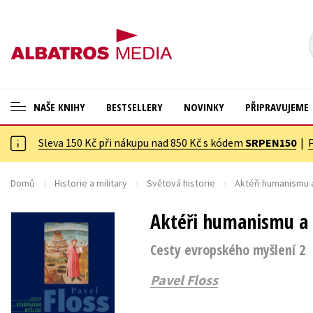
NAŠE KNIHY
BESTSELLERY
NOVINKY
PŘIPRAVUJEME
Sleva 150 Kč při nákupu nad 850 Kč s kódem
SRPEN150
|
ANGLICKÉ KNIHY -20 %
Cestování
VÝPRODEJ -70 %
Dárkové publikace
Domů
Historie a military
Světová historie
Aktéři humanismu 
KNIHY S DÁRKEM
Dárkové zboží
Aktéři humanismu a 
ASTERIX S DÁRKEM
Digitální fotografie
Cesty evropského myšlení 2
🎁DÁRKOVÉ PUBLIKACE
Esoterika a duchovní svět
Pavel Floss
✉️ DÁRKOVÉ POUKAZY
Historie a military
Hobby