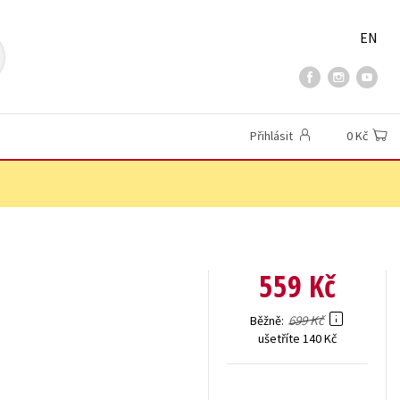
EN
Přihlásit
0 Kč
559 Kč
699 Kč
Běžně
ušetříte 140 Kč