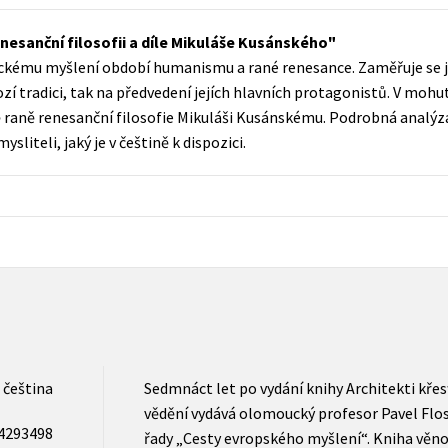
Populárně - naučná pro dospělé
Young adult (SK)
esanční filosofii a díle Mikuláše Kusánského
Populárně - naučné pro děti
ickému myšlení období humanismu a rané renesance. Zaměřuje se j
Zahraniční literatura
Předškoláci
ozí tradici, tak na předvedení jejích hlavních protagonistů. V moh
Zdraví a životní styl
raně renesanční filosofie Mikuláši Kusánskému. Podrobná analýza
Příroda a zahrada
sliteli, jaký je v češtině k dispozici.
šechny tituly
čeština
Sedmnáct let po vydání knihy Architekti kř
vědění vydává olomoucký profesor Pavel Flos
4293498
řady „Cesty evropského myšlení“. Kniha vě