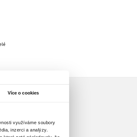
elé
Více o cookies
ěvnosti využíváme soubory
ia, inzerci a analýzy.
vším dějinám filosofie