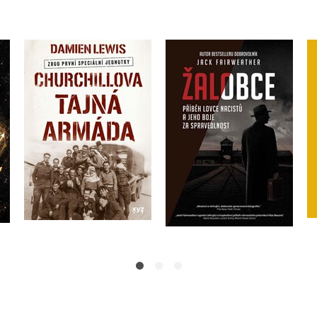
Churchillova tajná
Žalobce
armáda
Jack Fairweather
Damien Lewis
Do košíku
Do košíku
472 Kč
590 Kč
375 Kč
469 Kč