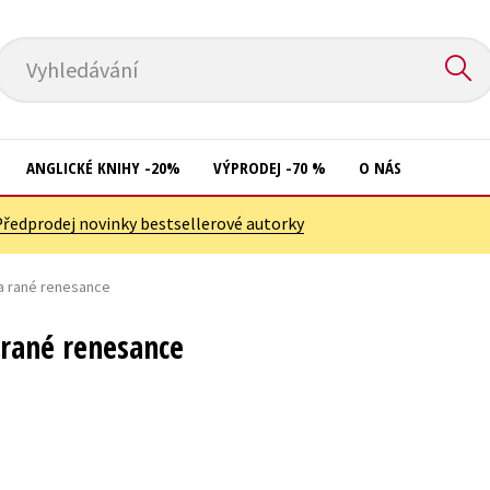
Vyhledávání
ANGLICKÉ KNIHY -20%
VÝPRODEJ -70 %
O NÁS
Předprodej novinky bestsellerové autorky
Přírodní vědy
Křížovky
Společnost, politika
a rané renesance
Kuchařky
Technika a věda
New Adult
rané renesance
Učebnice
Ostatní
Umění a kultura
Počítače
Výchova a pedagogika
Poezie
Young adult