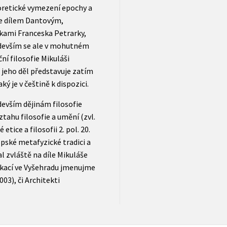
oretické vymezení epochy a
 se dílem Dantovým,
enkami Franceska Petrarky,
edevším se ale v mohutném
ní filosofie Mikuláši
jeho děl představuje zatím
ý je v češtině k dispozici.
edevším dějinám filosofie
tahu filosofie a umění (zvl.
etice a filosofii 2. pol. 20.
pské metafyzické tradici a
l zvláště na díle Mikuláše
ikací ve Vyšehradu jmenujme
03), či Architekti